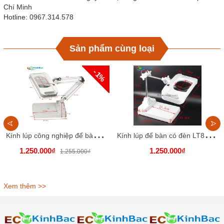
Chí Minh
Hotline: 0967.314.578
Sản phẩm cùng loại
- 1%
K
ính lúp công nghiệp để bàn LT86I. Thấu kính trắng, góc quan sát to, rộng
K
ính lúp để bàn có đèn LT86H, thấu kính trắng
1.250.000₫
1.250.000₫
1.255.000₫
Xem thêm >>