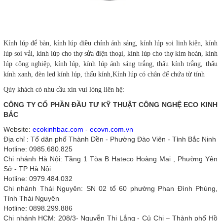
Kính lúp để bàn, kính lúp điều chỉnh ánh sáng, kính lúp soi linh kiện, kính
lúp soi vải, kính lúp cho thợ sửa điện thoại, kính lúp cho thợ kim hoàn, kính
lúp công nghiệp, kính lúp, kính lúp ánh sáng trắng, thấu kính trắng, thấu
kính xanh, đèn led kính lúp, thấu kính,Kính lúp có chân đế chứa từ tính
Qúy khách có nhu cầu xin vui lòng liên hệ:
CÔNG TY CỔ PHẦN ĐẦU TƯ KỸ THUẬT CÔNG NGHỆ ECO KINH
BẮC
Website:
ecokinhbac.com
-
ecovn.com.vn
Địa chỉ : Tổ dân phố Thành Dền - Phường Đào Viên - Tỉnh Bắc Ninh
Hotline: 0985.680.825
Chi nhánh Hà Nội: Tầng 1 Tòa B Hateco Hoàng Mai , Phường Yên
Sở - TP Hà Nội
Hotline: 0979.484.032
Chi nhánh Thái Nguyên: SN 02 tổ 60 phường Phan Đình Phùng,
Tỉnh Thái Nguyên
Hotline: 0898.299.886
Chi nhánh HCM: 208/3- Nguyễn Thị Lắng - Củ Chi – Thành phố Hồ