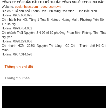
CÔNG TY CỔ PHẦN ĐẦU TƯ KỸ THUẬT CÔNG NGHỆ ECO KINH BẮC
Website:
ecokinhbac.com
-
ecovn.com.vn
Địa chỉ : Tổ dân phố Thành Dền - Phường Đào Viên - Tỉnh Bắc Ninh
Hotline: 0985.680.825
Chi nhánh Hà Nội: Tầng 1 Tòa B Hateco Hoàng Mai , Phường Yên Sở -
TP Hà Nội
Hotline: 0979.484.032
Chi nhánh Thái Nguyên: SN 02 tổ 60 phường Phan Đình Phùng, Tỉnh Thái
Nguyên
Hotline: 0898.299.886
Chi nhánh HCM: 208/3- Nguyễn Thị Lắng - Củ Chi – Thành phố Hồ Chí
Minh
Hotline: 0967.314.578
Thông tin chi tiết
Thông tin khác