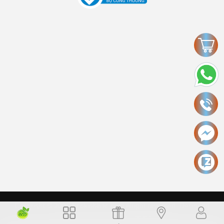
Copyright © 2006 Ecokinhbac.com Alright reversed. Designed
ecokinhbac.com
.
Cung cấp bởi Sapo