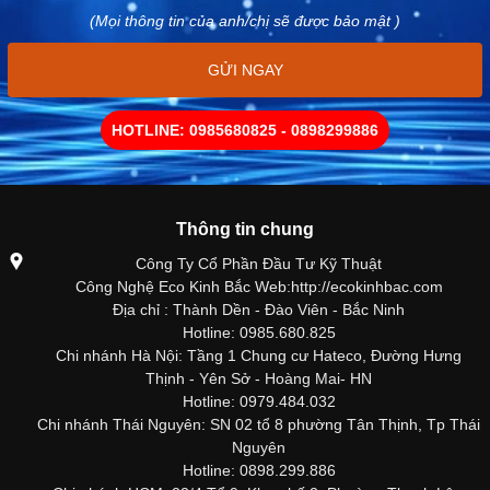
(Mọi thông tin của anh/chị sẽ được bảo mật )
GỬI NGAY
HOTLINE: 0985680825 - 0898299886
Thông tin chung
Công Ty Cổ Phần Đầu Tư Kỹ Thuật
Công Nghệ Eco Kinh Bắc Web:http://ecokinhbac.com
Địa chỉ : Thành Dền - Đào Viên - Bắc Ninh
Hotline: 0985.680.825
Chi nhánh Hà Nội: Tầng 1 Chung cư Hateco, Đường Hưng
Thịnh - Yên Sở - Hoàng Mai- HN
Hotline: 0979.484.032
Chi nhánh Thái Nguyên: SN 02 tổ 8 phường Tân Thịnh, Tp Thái
Nguyên
Hotline: 0898.299.886