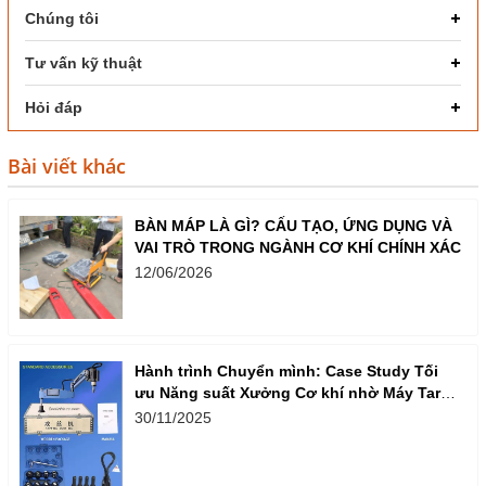
Chúng tôi
Tư vấn kỹ thuật
Hỏi đáp
Bài viết khác
BÀN MÁP LÀ GÌ? CẤU TẠO, ỨNG DỤNG VÀ
VAI TRÒ TRONG NGÀNH CƠ KHÍ CHÍNH XÁC
12/06/2026
Hành trình Chuyển mình: Case Study Tối
ưu Năng suất Xưởng Cơ khí nhờ Máy Taro
Cần Điện
30/11/2025