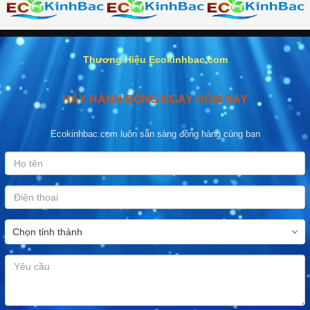
Thương Hiệu Ecokinhbac.com
HÃY HÀNH ĐỘNG NGAY HÔM NAY
Ecokinhbac.com luôn sẵn sàng đồng hàng cùng bạn