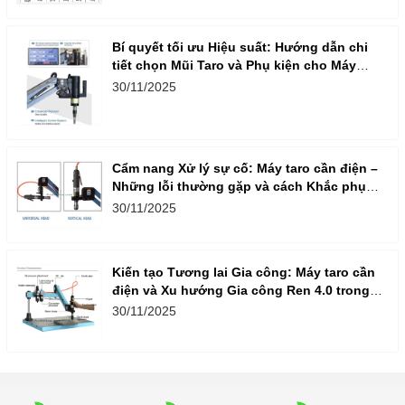
Bí quyết tối ưu Hiệu suất: Hướng dẫn chi
tiết chọn Mũi Taro và Phụ kiện cho Máy
Taro Cần Điện
30/11/2025
Cẩm nang Xử lý sự cố: Máy taro cần điện –
Những lỗi thường gặp và cách Khắc phục
nhanh, hiệu quả
30/11/2025
Kiến tạo Tương lai Gia công: Máy taro cần
điện và Xu hướng Gia công Ren 4.0 trong
Doanh nghiệp Việt
30/11/2025