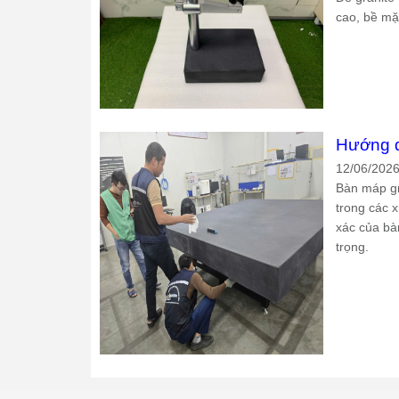
cao, bề mặt
Hướng d
12/06/202
Bàn máp gr
trong các 
xác của bàn
trọng.