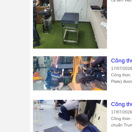
Công th
17/07/202
Công thức 
Plate) đượ
Công th
17/07/202
Công thức 
chuẩn Trun