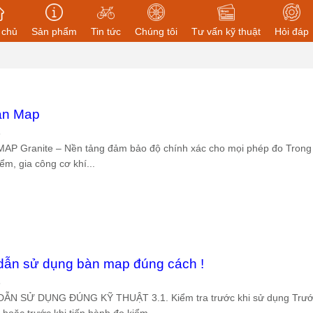
 chủ
Sản phẩm
Tin tức
Chúng tôi
Tư vấn kỹ thuật
Hỏi đáp
àn Map
6
AP Granite – Nền tảng đảm bảo độ chính xác cho mọi phép đo Trong
ểm, gia công cơ khí...
ẫn sử dụng bàn map đúng cách !
6
ẪN SỬ DỤNG ĐÚNG KỸ THUẬT 3.1. Kiểm tra trước khi sử dụng Trướ
 hoặc trước khi tiến hành đo kiểm,...