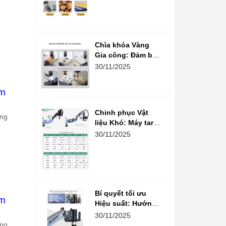
Nguồn gốc Máy
Taro Cần Điện
Nhập khẩu
Chìa khóa Vàng
Gia công: Đảm bảo
Đường Ren Đẹp và
30/11/2025
Đồng Đều Tuyệt
đối với Máy Taro
mm
Cần Điện
Chinh phục Vật
ứng
liệu Khó: Máy taro
cần điện và Hướng
30/11/2025
dẫn Gia công Ren
trên Inox và Nhôm
Bí quyết tối ưu
mm
Hiệu suất: Hướng
dẫn chi tiết chọn
30/11/2025
Mũi Taro và Phụ
ứng