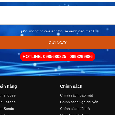
(Mọi thông tin của anh/chị sẽ được bảo mật )
GỬI NGAY
HOTLINE: 0985680825 - 0898299886
bán hàng
Chính sách
án shopee
Chính sách bảo mật
án Lazada
Chính sách vận chuyển
án Sendo
Chính sách đổi trả