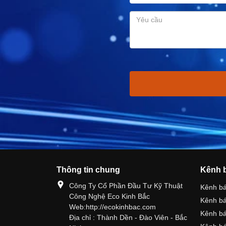
Thông tin chung
Kênh 
Công Ty Cổ Phần Đầu Tư Kỹ Thuật
Kênh b
Công Nghệ Eco Kinh Bắc
Kênh b
Web:http://ecokinhbac.com
Kênh b
Địa chỉ : Thành Dền - Đào Viên - Bắc