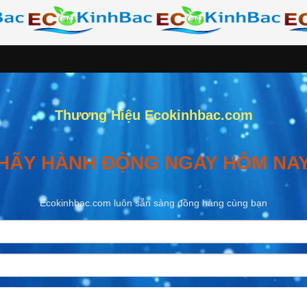
Thương Hiệu Ecokinhbac.com
HÃY HÀNH ĐỘNG NGAY HÔM NA
Ecokinhbac.com luôn sẵn sàng đồng hàng cùng bạn