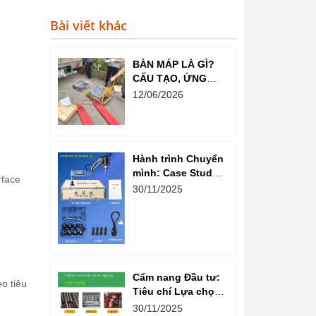
Bài viết khác
BÀN MÁP LÀ GÌ?
CẤU TẠO, ỨNG
DỤNG VÀ VAI TRÒ
12/06/2026
TRONG NGÀNH CƠ
KHÍ CHÍNH XÁC
Hành trình Chuyển
mình: Case Study
rface
Tối ưu Năng suất
30/11/2025
Xưởng Cơ khí nhờ
Máy Taro Cần Điện
Cẩm nang Đầu tư:
o tiêu
Tiêu chí Lựa chọn
Thương hiệu và
30/11/2025