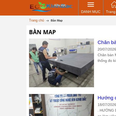
Khu vực
DANH MỤC
Trang
Trang chủ
Bàn Map
BÀN MAP
Chân b
20/07/202
Chân bàn M
thống đo ki
Hướng d
18/07/202
. HƯỚNG D
ca làm việc