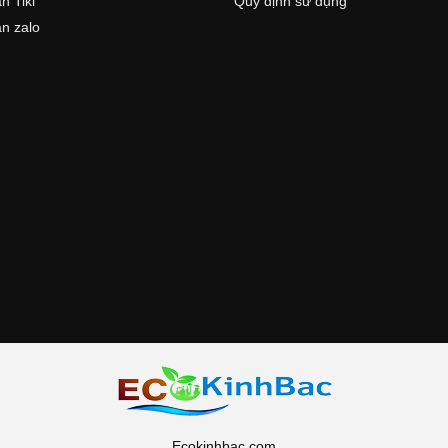
n Tiki
Quy định sử dụng
n zalo
Ecokinhbac.com