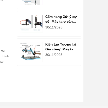
kiện cho Máy Taro
Cần Điện
Cẩm nang Xử lý sự
cố: Máy taro cần
điện – Những lỗi
30/11/2025
thường gặp và
cách Khắc phục
nhanh, hiệu quả
Kiến tạo Tương lai
Gia công: Máy taro
rãi
cần điện và Xu
30/11/2025
 chính
hướng Gia công
uan
Ren 4.0 trong
Doanh nghiệp Việt