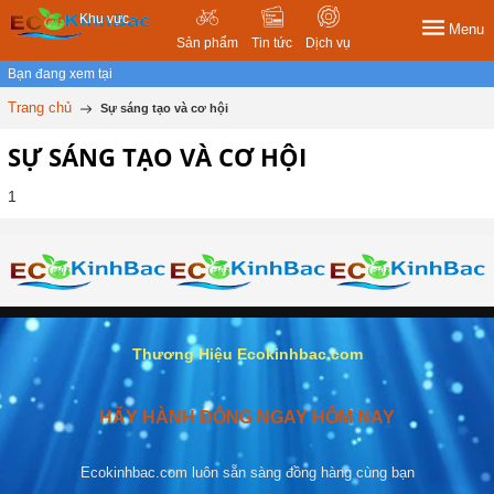
Khu vực
Menu
Sản phẩm
Tin tức
Dịch vụ
Bạn đang xem tại
Trang chủ
Sự sáng tạo và cơ hội
SỰ SÁNG TẠO VÀ CƠ HỘI
1
Thương Hiệu Ecokinhbac.com
HÃY HÀNH ĐỘNG NGAY HÔM NAY
Ecokinhbac.com luôn sẵn sàng đồng hàng cùng bạn