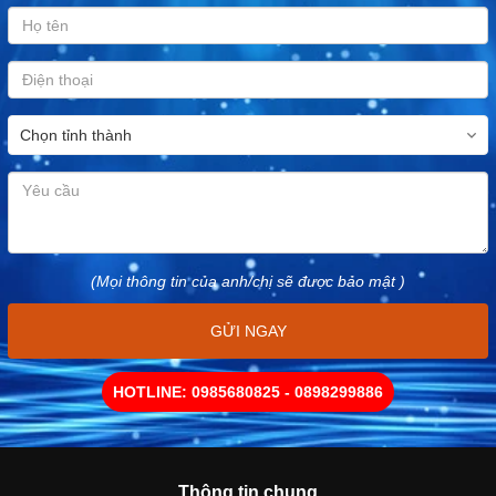
(Mọi thông tin của anh/chị sẽ được bảo mật )
GỬI NGAY
HOTLINE: 0985680825 - 0898299886
Thông tin chung