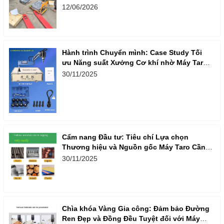
12/06/2026
Hành trình Chuyển mình: Case Study Tối
ưu Năng suất Xưởng Cơ khí nhờ Máy Taro
Cần Điện
30/11/2025
Cẩm nang Đầu tư: Tiêu chí Lựa chọn
Thương hiệu và Nguồn gốc Máy Taro Cần
Điện Nhập khẩu
30/11/2025
Chìa khóa Vàng Gia công: Đảm bảo Đường
Ren Đẹp và Đồng Đều Tuyệt đối với Máy