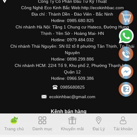
Công Ty Cổ Phần Đầu Tư Kỹ Thuật
Công Nghệ Eco Kinh Bắc Web:http://ecokinhbac.com
Địa chỉ : Thành Dền - Đào Viên - Bắc Ninh
Hotline: 0985.680.825
Chi nhánh Hà Nội: Tầng 1 Chung cư Hateco, Đường Hưng
Thịnh - Yên Sở - Hoàng Mai- HN
Hotline: 0979.484.032
Chi nhánh Thái Nguyên: SN 02 tổ 8 phường Tân Thịnh, Tp Thái
Nguyên
Hotline: 0898.299.886
Chi nhánh HCM: 22/4 Tổ 9, Khu phố 2, Phường Thạnh Lộc,
Quận 12
Hotline: 0966.509.386
0985680825
ecokinhbac@gmail.com
Kênh bán hàng
Kênh bán shopee
Trang chủ
Danh mục
Khuyến mãi
Đại Lý
Tài khoản
Kênh bán Lazada