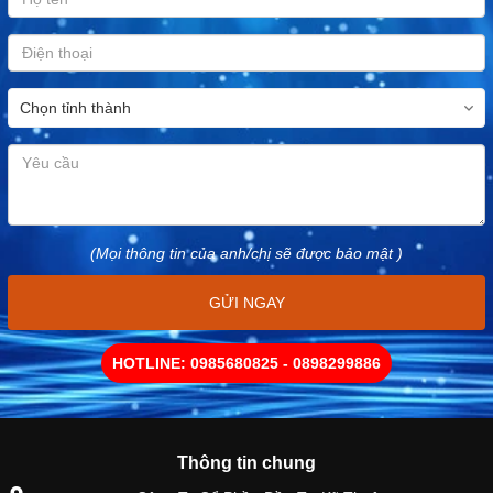
(Mọi thông tin của anh/chị sẽ được bảo mật )
GỬI NGAY
HOTLINE: 0985680825 - 0898299886
Thông tin chung