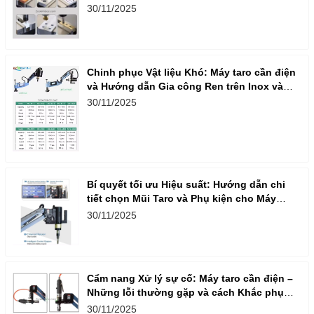
Taro Cần Điện
30/11/2025
Chinh phục Vật liệu Khó: Máy taro cần điện
và Hướng dẫn Gia công Ren trên Inox và
Nhôm
30/11/2025
Bí quyết tối ưu Hiệu suất: Hướng dẫn chi
tiết chọn Mũi Taro và Phụ kiện cho Máy
Taro Cần Điện
30/11/2025
Cẩm nang Xử lý sự cố: Máy taro cần điện –
Những lỗi thường gặp và cách Khắc phục
nhanh, hiệu quả
30/11/2025