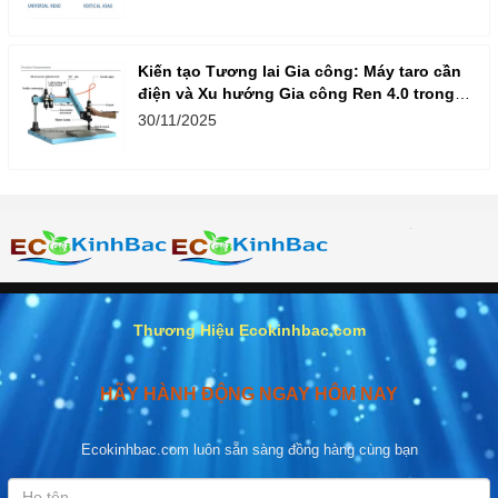
Kiến tạo Tương lai Gia công: Máy taro cần
điện và Xu hướng Gia công Ren 4.0 trong
Doanh nghiệp Việt
30/11/2025
Thương Hiệu Ecokinhbac.com
HÃY HÀNH ĐỘNG NGAY HÔM NAY
Ecokinhbac.com luôn sẵn sàng đồng hàng cùng bạn