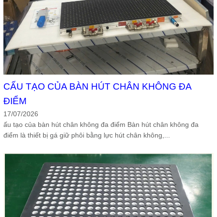
CẤU TẠO CỦA BÀN HÚT CHÂN KHÔNG ĐA
ĐIỂM
17/07/2026
ấu tạo của bàn hút chân không đa điểm Bàn hút chân không đa
điểm là thiết bị gá giữ phôi bằng lực hút chân không,...