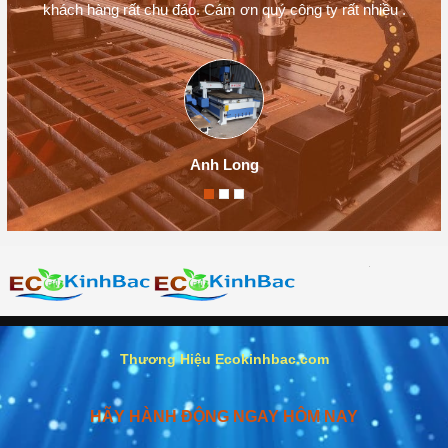
khách hàng rất chu đáo. Cám ơn quý công ty rất nhiều .
Anh Long
Thương Hiệu Ecokinhbac.com
HÃY HÀNH ĐỘNG NGAY HÔM NAY