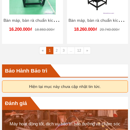
B
àn máp, bàn rà chuẩn kích thước 800x800x100mm.
B
àn máp, bàn rà chuẩn kích thước 800x800x150mm
16.200.000₫
18.260.000₫
18.860.000₫
20.740.000₫
«
1
2
3
...
12
»
Bảo Hành Bảo trì
kho bàn map công ty eco kinh bắc
Hiện tại mục này chưa cập nhật tin tức.
Đánh giá
Máy hoạt động tốt, dịch vụ bảo trì bảo dưỡng và chăm sóc