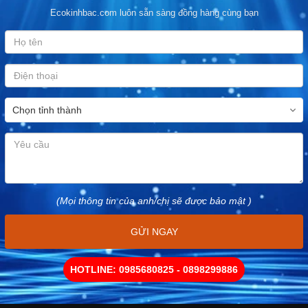
Ecokinhbac.com luôn sẵn sàng đồng hàng cùng bạn
(Mọi thông tin của anh/chị sẽ được bảo mật )
GỬI NGAY
HOTLINE: 0985680825 - 0898299886