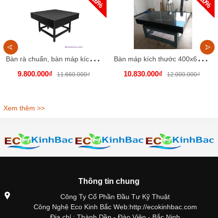
- 16%
- 10%
B
àn rà chuẩn, bàn máp kích thước 400x500x100mm
B
àn máp kích thước 400x630x100 chiều cao 800mm.
9.800.000₫
10.830.000₫
11.660.000₫
12.000.000₫
Xem thêm >>
Thông tin chung
Công Ty Cổ Phần Đầu Tư Kỹ Thuật
Công Nghệ Eco Kinh Bắc Web:http://ecokinhbac.com
Địa chỉ : Thành Dền - Đào Viên - Bắc Ninh