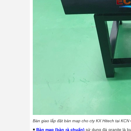
Bàn giao lắp đặt bàn map cho cty KX Hitech tại KCN
◾
Bàn map (bàn rà chuẩn)
sử dụng đá granite là l