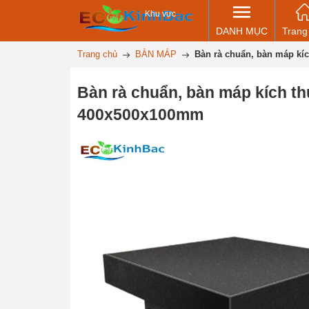
Khu vực
DANH MỤC
Trang
Trang chủ
BÀN MÁP
Bàn rà chuẩn, bàn máp k
Bàn rà chuẩn, bàn máp kích t
400x500x100mm