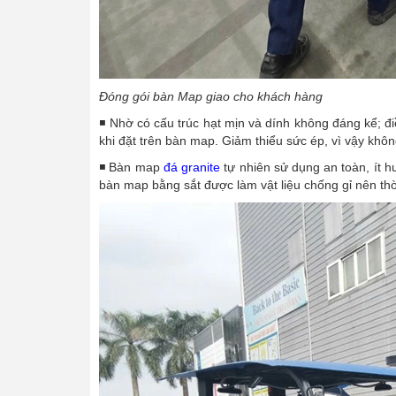
Đóng gói bàn Map giao cho khách hàng
◾ Nhờ có cấu trúc hạt mịn và dính không đáng kể; 
khi đặt trên bàn map. Giảm thiểu sức ép, vì vậy khô
◾ Bàn map
đá granite
tự nhiên sử dụng an toàn, ít h
bàn map bằng sắt được làm vật liệu chống gỉ nên thời