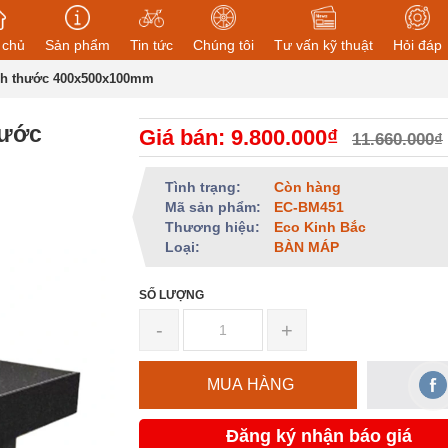
 chủ
Sản phẩm
Tin tức
Chúng tôi
Tư vấn kỹ thuật
Hỏi đáp
ích thước 400x500x100mm
hước
Giá bán: 9.800.000₫
11.660.000₫
Tình trạng:
Còn hàng
Mã sản phẩm:
EC-BM451
Thương hiệu:
Eco Kinh Bắc
Loại:
BÀN MÁP
SỐ LƯỢNG
-
+
MUA HÀNG
Đăng ký nhận báo giá