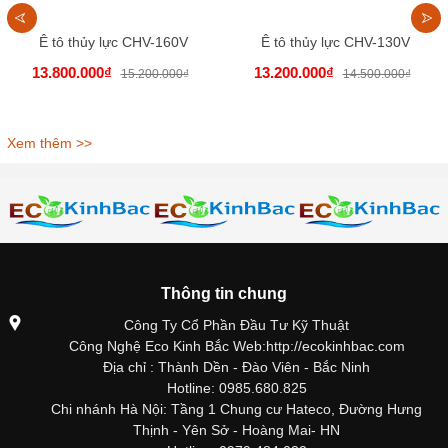
Ê tô thủy lực CHV-160V
Ê tô thủy lực CHV-130V
13.800.000₫
13.200.000₫
15.200.000₫
14.500.000₫
Xem thêm >>
Thông tin chung
Công Ty Cổ Phần Đầu Tư Kỹ Thuật
Công Nghệ Eco Kinh Bắc Web:http://ecokinhbac.com
Địa chỉ : Thành Dền - Đào Viên - Bắc Ninh
Hotline: 0985.680.825
Chi nhánh Hà Nội: Tầng 1 Chung cư Hateco, Đường Hưng
Thịnh - Yên Sở - Hoàng Mai- HN