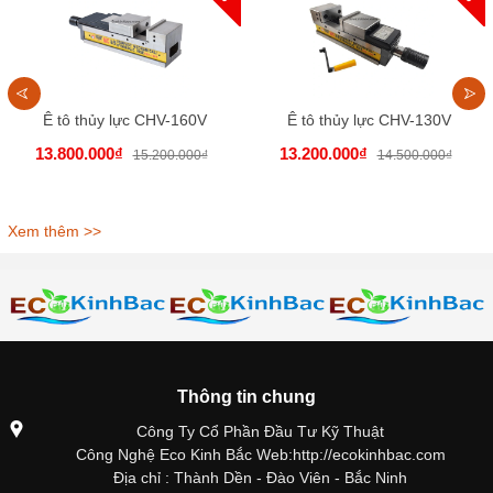
Ê tô thủy lực CHV-160V
Ê tô thủy lực CHV-130V
13.800.000₫
13.200.000₫
15.200.000₫
14.500.000₫
Xem thêm >>
Thông tin chung
Công Ty Cổ Phần Đầu Tư Kỹ Thuật
Công Nghệ Eco Kinh Bắc Web:http://ecokinhbac.com
Địa chỉ : Thành Dền - Đào Viên - Bắc Ninh