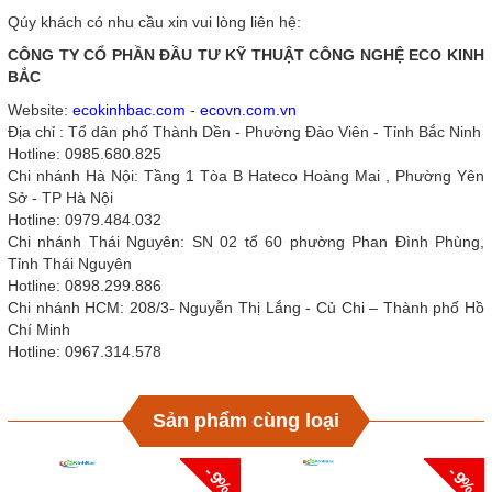
Qúy khách có nhu cầu xin vui lòng liên hệ:
CÔNG TY CỔ PHẦN ĐẦU TƯ KỸ THUẬT CÔNG NGHỆ ECO KINH
BẮC
Website:
ecokinhbac.com
-
ecovn.com.vn
Địa chỉ : Tổ dân phố Thành Dền - Phường Đào Viên - Tỉnh Bắc Ninh
Hotline: 0985.680.825
Chi nhánh Hà Nội: Tầng 1 Tòa B Hateco Hoàng Mai , Phường Yên
Sở - TP Hà Nội
Hotline: 0979.484.032
Chi nhánh Thái Nguyên: SN 02 tổ 60 phường Phan Đình Phùng,
Tỉnh Thái Nguyên
Hotline: 0898.299.886
Chi nhánh HCM: 208/3- Nguyễn Thị Lắng - Củ Chi – Thành phố Hồ
Chí Minh
Hotline: 0967.314.578
Sản phẩm cùng loại
- 9%
- 9%