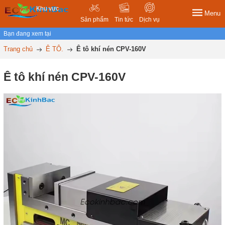
Khu vực
Menu
Sản phẩm
Tin tức
Dịch vụ
Bạn đang xem tại
Trang chủ
Ê TÔ.
Ê tô khí nén CPV-160V
Ê tô khí nén CPV-160V