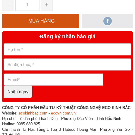
-
+
MUA HÀNG
Đăng ký nhận báo giá
Nhận ngay
CÔNG TY CỔ PHẦN ĐẦU TƯ KỸ THUẬT CÔNG NGHỆ ECO KINH BẮC
Website:
ecokinhbac.com
-
ecovn.com.vn
Địa chỉ : Tổ dân phố Thành Dền - Phường Đào Viên - Tỉnh Bắc Ninh
Hotline: 0985.680.825
Chi nhánh Hà Nội: Tầng 1 Tòa B Hateco Hoàng Mai , Phường Yên Sở -
TP Hà Nội