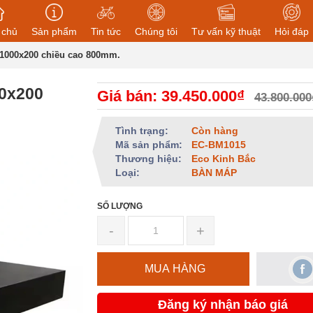
 chủ
Sản phẩm
Tin tức
Chúng tôi
Tư vấn kỹ thuật
Hỏi đáp
1000x200 chiều cao 800mm.
0x200
Giá bán: 39.450.000₫
43.800.000
Tình trạng:
Còn hàng
Mã sản phẩm:
EC-BM1015
Thương hiệu:
Eco Kinh Bắc
Loại:
BÀN MÁP
SỐ LƯỢNG
-
+
MUA HÀNG
Đăng ký nhận báo giá