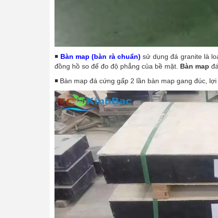
◾
Bàn map (bàn rà chuẩn)
sử dụng đá granite là l
đồng hồ so để đo độ phẳng của bề mặt.
Bàn map
đá
◾ Bàn map đá cứng gấp 2 lần bàn map gang đúc, lợi t