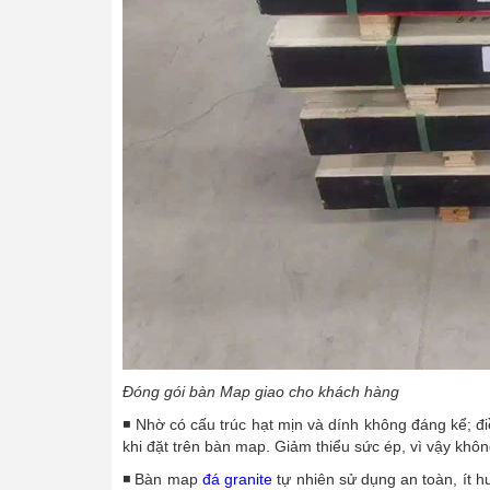
Đóng gói bàn Map giao cho khách hàng
◾ Nhờ có cấu trúc hạt mịn và dính không đáng kể; 
khi đặt trên bàn map. Giảm thiểu sức ép, vì vậy khô
◾ Bàn map
đá granite
tự nhiên sử dụng an toàn, ít h