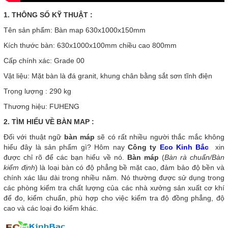
1. THÔNG SỐ KỸ THUẬT :
Tên sản phẩm: Bàn map 630x1000x150mm
Kích thước bàn: 630x1000x100mm chiều cao 800mm
Cấp chính xác: Grade 00
Vật liệu: Mặt bàn là đá granit, khung chân bằng sắt sơn tĩnh điện
Trọng lượng : 290 kg
Thương hiệu: FUHENG
2. TÌM HIỂU VỀ BÀN MAP :
Đối với thuật ngữ
bàn máp
sẽ có rất nhiều người thắc mắc không
hiểu đây là sản phẩm gì? Hôm nay
Công ty
Eco Kinh Bắc
xin
được chỉ rõ để các bạn hiểu về nó.
Bàn máp
(
Bàn rà chuẩn/Bàn
kiểm định
) là loại bàn có độ phẳng bề mặt cao, đảm bảo độ bền và
chính xác lâu dài trong nhiều năm. Nó thường được sử dụng trong
các phòng kiểm tra chất lượng của các nhà xưởng sản xuất cơ khí
để đo, kiểm chuẩn, phù hợp cho việc kiểm tra độ đồng phẳng, độ
cao và các loại đo kiểm khác.