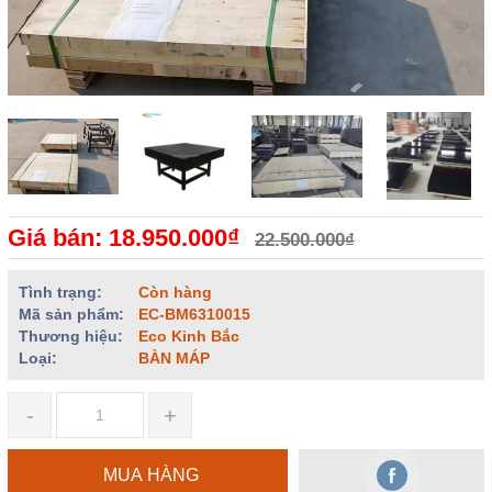
Giá bán: 18.950.000₫
22.500.000₫
Tình trạng:
Còn hàng
Mã sản phẩm:
EC-BM6310015
Thương hiệu:
Eco Kinh Bắc
Loại:
BÀN MÁP
-
+
MUA HÀNG