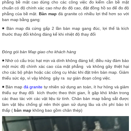
phẳng bề mặt cao dùng cho các công việc đo kiểm cần bề mặt
chuẩn có độ chính xác cao như đo độ cao, đặt đồng hồ so để đo độ
phẳng của bề mặt.
Bàn map
đá granite có nhiều lợi thế hơn so với
ban map bằng gang:
◾ Bàn map đá cứng gấp 2 lần bàn map gang đúc, lợi thế là kích
thước thay đổi không đáng kể khi nhiệt độ thay đổi
Đóng gói bàn Map giao cho khách hàng
◾ Nhờ có cấu trúc hạt mịn và dính không đáng kể; điều này đảm bảo
một mức độ chính xác cao của mặt phẳng và không gây thiệt hại
cho các bộ phận hoặc các công cụ khác khi đặt trên bàn map. Giảm
thiểu sức ép, vì vậy không gây ra sự gián đoạn công việc.
◾ Bàn map
đá granite
tự nhiên sử dụng an toàn, ít hư hỏng và giảm
thiểu sự thay đổi kích thước theo thời gian, Ít gặp khó khăn trong
các thao tác với các vật liệu từ tính. Chân bàn map bằng sắt được
làm vật liệu chống gỉ nên thời gian sử dụng lâu và chi phí bảo trì
thấp (
bàn map
không bao gồm chân thép)