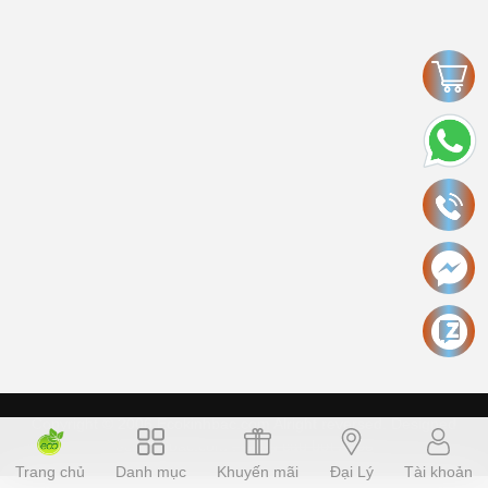
Copyright © 2006 Ecokinhbac.com Alright reversed. Designed
ecokinhbac.com
.
Cung cấp bởi Sapo
Trang chủ
Danh mục
Khuyến mãi
Đại Lý
Tài khoản