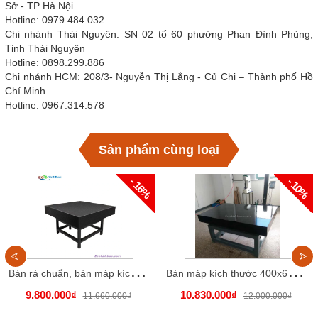
Sở - TP Hà Nội
Hotline: 0979.484.032
Chi nhánh Thái Nguyên: SN 02 tổ 60 phường Phan Đình Phùng,
Tỉnh Thái Nguyên
Hotline: 0898.299.886
Chi nhánh HCM: 208/3- Nguyễn Thị Lắng - Củ Chi – Thành phố Hồ
Chí Minh
Hotline: 0967.314.578
Sản phẩm cùng loại
- 16%
- 10%
B
àn rà chuẩn, bàn máp kích thước 400x500x100mm
B
àn máp kích thước 400x630x100 chiều cao 800mm.
9.800.000₫
10.830.000₫
11.660.000₫
12.000.000₫