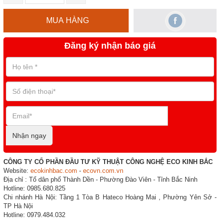
MUA HÀNG
Đăng ký nhận báo giá
Nhận ngay
CÔNG TY CỔ PHẦN ĐẦU TƯ KỸ THUẬT CÔNG NGHỆ ECO KINH BẮC
Website:
ecokinhbac.com
-
ecovn.com.vn
Địa chỉ : Tổ dân phố Thành Dền - Phường Đào Viên - Tỉnh Bắc Ninh
Hotline: 0985.680.825
Chi nhánh Hà Nội: Tầng 1 Tòa B Hateco Hoàng Mai , Phường Yên Sở -
TP Hà Nội
Hotline: 0979.484.032