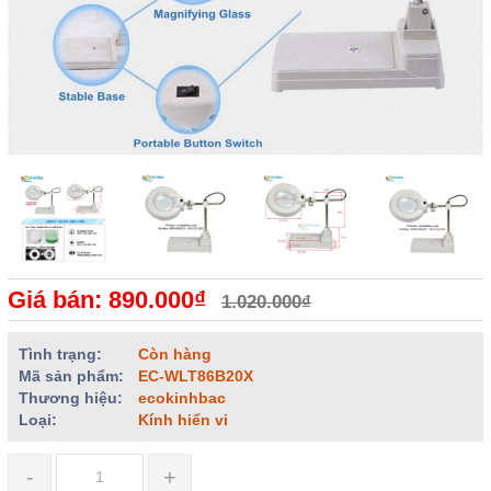
Giá bán: 890.000₫
1.020.000₫
Tình trạng:
Còn hàng
Mã sản phẩm:
EC-WLT86B20X
Thương hiệu:
ecokinhbac
Loại:
Kính hiển vi
-
+