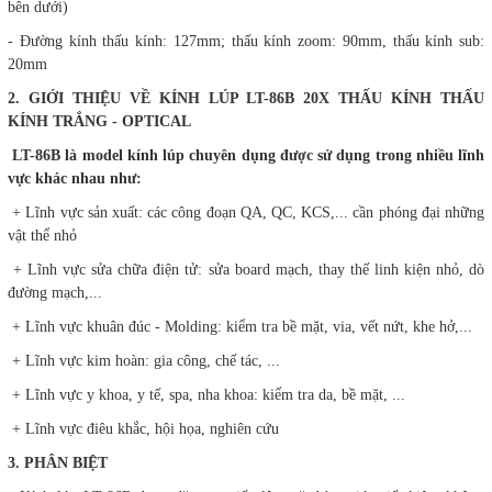
bên dưới)
- Đường kính thấu kính: 127mm; thấu kính zoom: 90mm, thấu kính sub:
20mm
2. GIỚI THIỆU VỀ KÍNH LÚP LT-86B 20X THẤU KÍNH THẤU
KÍNH TRẮNG - OPTICAL
LT-86B là model kính lúp chuyên dụng được sử dụng trong nhiều lĩnh
vực khác nhau như:
+ Lĩnh vực sản xuất: các công đoạn QA, QC, KCS,... cần phóng đại những
vật thể nhỏ
+ Lĩnh vực sửa chữa điện tử: sửa board mạch, thay thế linh kiện nhỏ, dò
đường mạch,...
+ Lĩnh vực khuân đúc - Molding: kiểm tra bề mặt, via, vết nứt, khe hở,...
+ Lĩnh vực kim hoàn: gia công, chế tác, ...
+ Lĩnh vực y khoa, y tế, spa, nha khoa: kiểm tra da, bề mặt, ...
+ Lĩnh vực điêu khắc, hội họa, nghiên cứu
3. PHÂN BIỆT