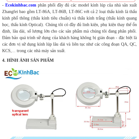
-
Ecokinhbac.com
phân phối đầy đủ các model kính lúp của nhà sản xuất
Zhangfei bao gồm LT-86A, LT-86B, LT-86C với cả 2 loại thấu kính là thấu
kính phổ thông (thấu kính tiêu chuẩn) và thấu kính trắng (thấu kính quang
học, thấu kính Optical). Chúng tôi có đầy đủ linh kiện, phụ kiện thay thế ổn
định, lâu dài, số lượng lớn cho các sản phẩm mà chúng tôi đang phân phối.
Đảm bảo quá trình sử dụng của khách hàng không bị gián đoạn - đặc biệt là
các đơn vị sử dụng kính lúp lâu dài và liên tục như các công đoạn QA, QC,
KCS,... trong các nhà máy sản xuất.
4. HÌNH ẢNH SẢN PHẨM