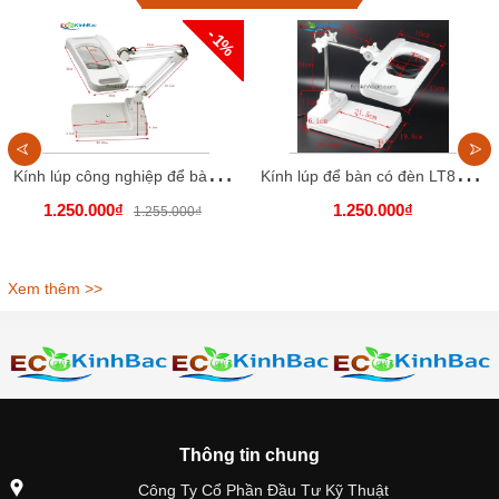
- 1%
K
ính lúp công nghiệp để bàn LT86I. Thấu kính trắng, góc quan sát to, rộng
K
ính lúp để bàn có đèn LT86H, thấu kính trắng
1.250.000₫
1.250.000₫
1.255.000₫
Xem thêm >>
Thông tin chung
Công Ty Cổ Phần Đầu Tư Kỹ Thuật