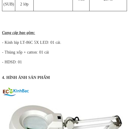
(SUB)
2 lớp
Cung cấp bao gồm:
- Kính lúp LT-86C 5X LED: 01 cái.
- Thùng xốp + catton: 01 cái
- HDSD: 01
4. HÌNH ẢNH SẢN PHẨM