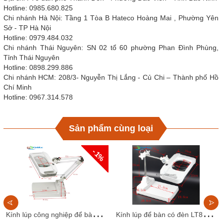
Hotline: 0985.680.825
Chi nhánh Hà Nội: Tầng 1 Tòa B Hateco Hoàng Mai , Phường Yên
Sở - TP Hà Nội
Hotline: 0979.484.032
Chi nhánh Thái Nguyên: SN 02 tổ 60 phường Phan Đình Phùng,
Tỉnh Thái Nguyên
Hotline: 0898.299.886
Chi nhánh HCM: 208/3- Nguyễn Thị Lắng - Củ Chi – Thành phố Hồ
Chí Minh
Hotline: 0967.314.578
Sản phẩm cùng loại
- 1%
K
ính lúp công nghiệp để bàn LT86I. Thấu kính trắng, góc quan sát to, rộng
K
ính lúp để bàn có đèn LT86H, thấu kính trắng