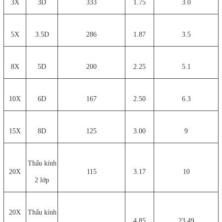
3X
3D
333
1.75
3.0
5X
3.5D
286
1.87
3.5
8X
5D
200
2.25
5.1
10X
6D
167
2.50
6.3
15X
8D
125
3.00
9
Thấu kính
20X
115
3.17
10
2 lớp
20X
Thấu kính
4.85
23.49