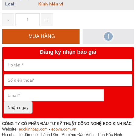
Loại:
Kính hiển vi
-
+
MUA HÀNG
Đăng ký nhận báo giá
Nhận ngay
CÔNG TY CỔ PHẦN ĐẦU TƯ KỸ THUẬT CÔNG NGHỆ ECO KINH BẮC
Website:
ecokinhbac.com
-
ecovn.com.vn
Địa chỉ : Tổ dân phố Thành Dền - Phường Đào Viên - Tỉnh Bắc Ninh