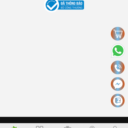
Copyright © 2006 Ecokinhbac.com Alright reversed. Designed