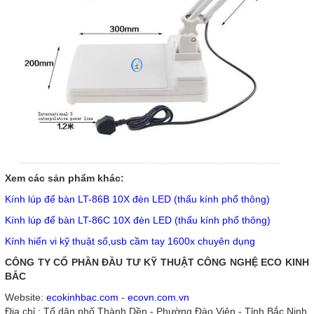
Xem các sản phẩm khác:
Kính lúp để bàn LT-86B 10X đèn LED (thấu kính phổ thông)
Kính lúp để bàn LT-86C 10X đèn LED (thấu kính phổ thông)
Kính hiển vi kỹ thuật số,usb cầm tay 1600x chuyên dụng
CÔNG TY CỔ PHẦN ĐẦU TƯ KỸ THUẬT CÔNG NGHỆ ECO KINH
BẮC
Website:
ecokinhbac.com
-
ecovn.com.vn
Địa chỉ : Tổ dân phố Thành Dền - Phường Đào Viên - Tỉnh Bắc Ninh