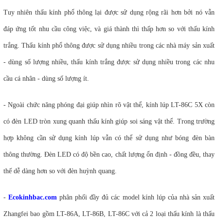
Tuy nhiên thấu kính phổ thông lại được sử dụng rộng rãi hơn bởi nó vẫn
đáp ứng tốt nhu cầu công việc, và giá thành thì thấp hơn so với thấu kính
trắng. Thấu kính phổ thông được sử dụng nhiều trong các nhà máy sản xuất
- dùng số lượng nhiều, thấu kính trắng được sử dụng nhiều trong các nhu
cầu cá nhân - dùng số lượng ít.
- Ngoài chức năng phóng đại giúp nhìn rõ vật thể, kính lúp LT-86C 5X còn
có đèn LED tròn xung quanh thấu kính giúp soi sáng vật thể. Trong trường
hợp không cần sử dụng kính lúp vẫn có thể sử dụng như bóng đèn bàn
thông thường. Đèn LED có độ bền cao, chất lượng ổn định - đồng đều, thay
thế dễ dàng hơn so với đèn huỳnh quang.
-
Ecokinhbac.com
phân phối đầy đủ các model kính lúp của nhà sản xuất
Zhangfei bao gồm LT-86A, LT-86B, LT-86C với cả 2 loại thấu kính là thấu