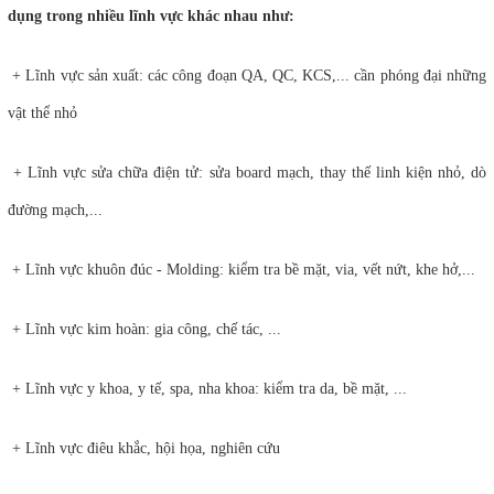
dụng trong nhiều lĩnh vực khác nhau như:
+ Lĩnh vực sản xuất: các công đoạn QA, QC, KCS,... cần phóng đại những
vật thể nhỏ
+ Lĩnh vực sửa chữa điện tử: sửa board mạch, thay thế linh kiện nhỏ, dò
đường mạch,...
+ Lĩnh vực khuôn đúc - Molding: kiểm tra bề mặt, via, vết nứt, khe hở,...
+ Lĩnh vực kim hoàn: gia công, chế tác, ...
+ Lĩnh vực y khoa, y tế, spa, nha khoa: kiểm tra da, bề mặt, ...
+ Lĩnh vực điêu khắc, hội họa, nghiên cứu