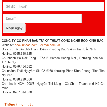
Nhận ngay
CÔNG TY CỔ PHẦN ĐẦU TƯ KỸ THUẬT CÔNG NGHỆ ECO KINH BẮC
Website:
ecokinhbac.com
-
ecovn.com.vn
Địa chỉ : Tổ dân phố Thành Dền - Phường Đào Viên - Tỉnh Bắc Ninh
Hotline: 0985.680.825
Chi nhánh Hà Nội: Tầng 1 Tòa B Hateco Hoàng Mai , Phường Yên Sở -
TP Hà Nội
Hotline: 0979.484.032
Chi nhánh Thái Nguyên: SN 02 tổ 60 phường Phan Đình Phùng, Tỉnh Thái
Nguyên
Hotline: 0898.299.886
Chi nhánh HCM: 208/3- Nguyễn Thị Lắng - Củ Chi – Thành phố Hồ Chí
Minh
Hotline: 0967.314.578
Thông tin chi tiết