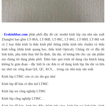
-
Ecokinhbac.com
phân phối đầy đủ các model kính lúp của nhà sản xuất
Zhangfei bao gồm LT-86A, LT-86B, LT-86C, LT-86G, LT-86H, LT-86I với
cả 2 loại thấu kính là thấu kính phổ thông (thấu kính tiêu chuẩn) và thấu
kính trắng (thấu kính quang học, thấu kính Optical). Chúng tôi có đầy đủ
linh kiện, phụ kiện thay thế ổn định, lâu dài, số lượng lớn cho các sản phẩm
mà chúng tôi đang phân phối. Đảm bảo quá trình sử dụng của khách hàng
không bị gián đoạn - đặc biệt là các đơn vị sử dụng kính lúp lâu dài và liên
tục như các công đoạn QA, QC, KCS,... trong các nhà máy sản xuất.
Kính lúp LT86C còn có các tên gọi như:
Kính lúp để bàn có đèn led LT86C
Kính lúp soi công nghiệp LT86C
Kính lúp công nghiệp LT86C….
Kính lúp để bàn, kính lúp điều chỉnh ánh sáng, kính lúp soi linh kiện, kính