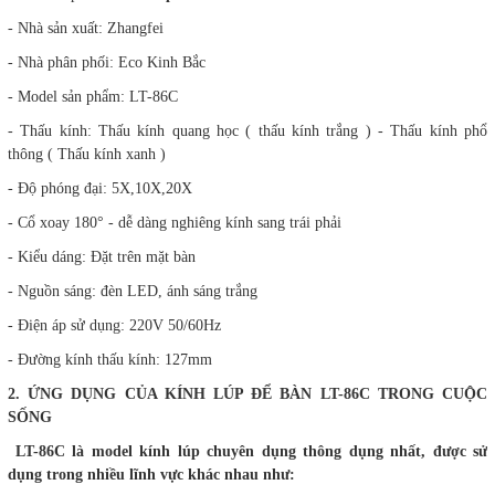
- Nhà sản xuất: Zhangfei
- Nhà phân phối: Eco Kinh Bắc
- Model sản phẩm: LT-86C
- Thấu kính: Thấu kính quang học ( thấu kính trắng ) - Thấu kính phổ
thông ( Thấu kính xanh )
- Độ phóng đại: 5X,10X,20X
- Cổ xoay 180° - dễ dàng nghiêng kính sang trái phải
- Kiểu dáng: Đặt trên mặt bàn
- Nguồn sáng: đèn LED, ánh sáng trắng
- Điện áp sử dụng: 220V 50/60Hz
- Đường kính thấu kính: 127mm
2. ỨNG DỤNG CỦA KÍNH LÚP ĐỂ BÀN LT-86C TRONG CUỘC
SỐNG
LT-86C là model kính lúp chuyên dụng thông dụng nhất, được sử
dụng trong nhiều lĩnh vực khác nhau như: