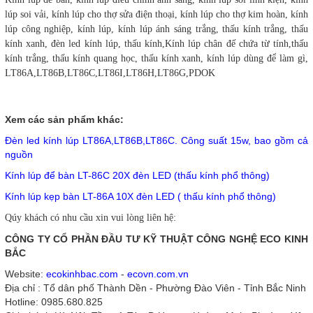
lúp soi vải, kính lúp cho thợ sửa điện thoại, kính lúp cho thợ kim hoàn, kính
lúp công nghiệp, kính lúp, kính lúp ánh sáng trắng, thấu kính trắng, thấu
kính xanh, đèn led kính lúp, thấu kính,Kính lúp chân đế chứa từ tính,thấu
kính trắng, thấu kính quang học, thấu kính xanh, kính lúp dùng để làm gì,
LT86A,LT86B,LT86C,LT86I,LT86H,LT86G,PDOK
Xem các sản phẩm khác:
Đèn led kính lúp LT86A,LT86B,LT86C. Công suất 15w, bao gồm cả
nguồn
Kính lúp để bàn LT-86C 20X đèn LED (thấu kính phổ thông)
Kính lúp kẹp bàn LT-86A 10X đèn LED ( thấu kính phổ thông)
Qúy khách có nhu cầu xin vui lòng liên hệ:
CÔNG TY CỔ PHẦN ĐẦU TƯ KỸ THUẬT CÔNG NGHỆ ECO KINH
BẮC
Website:
ecokinhbac.com
-
ecovn.com.vn
Địa chỉ : Tổ dân phố Thành Dền - Phường Đào Viên - Tỉnh Bắc Ninh
Hotline: 0985.680.825