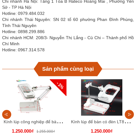
Chi nhánh Hà Nội: Tầng 1 Tòa B Hateco Hoàng Mai , Phường Yên
Sở - TP Hà Nội
Hotline: 0979.484.032
Chi nhánh Thái Nguyên: SN 02 tổ 60 phường Phan Đình Phùng,
Tỉnh Thái Nguyên
Hotline: 0898.299.886
Chi nhánh HCM: 208/3- Nguyễn Thị Lắng - Củ Chi – Thành phố Hồ
Chí Minh
Hotline: 0967.314.578
Sản phẩm cùng loại
- 1%
K
ính lúp công nghiệp để bàn LT86I. Thấu kính trắng, góc quan sát to, rộng
K
ính lúp để bàn có đèn LT86H, thấu kính trắng
1.250.000₫
1.250.000₫
1.255.000₫