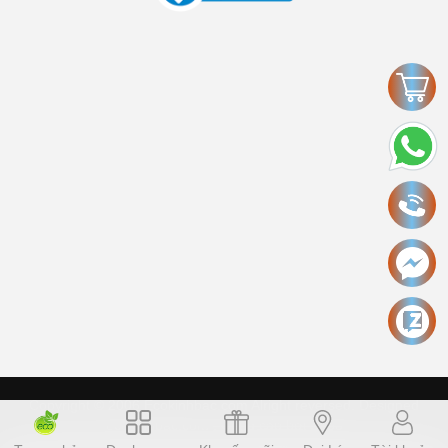
Copyright © 2006 Ecokinhbac.com Alright reversed. Designed
ecokinhbac.com
.
Cung cấp bởi Sapo