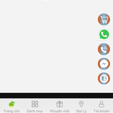
Copyright © 2006 Ecokinhbac.com Alright reversed. Designed
ecokinhbac.com
.
Cung cấp bởi Sapo
Trang chủ
Danh mục
Khuyến mãi
Đại Lý
Tài khoản