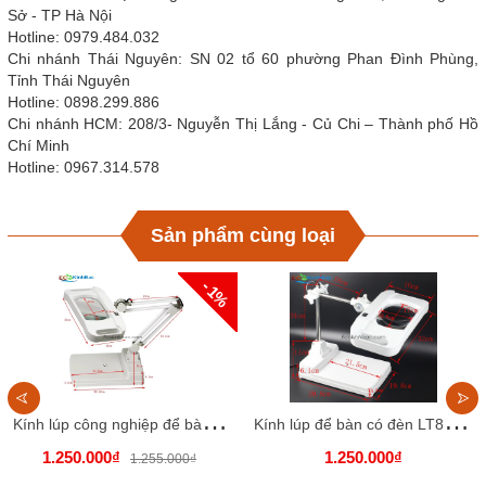
Sở - TP Hà Nội
Hotline: 0979.484.032
Chi nhánh Thái Nguyên: SN 02 tổ 60 phường Phan Đình Phùng,
Tỉnh Thái Nguyên
Hotline: 0898.299.886
Chi nhánh HCM: 208/3- Nguyễn Thị Lắng - Củ Chi – Thành phố Hồ
Chí Minh
Hotline: 0967.314.578
Sản phẩm cùng loại
- 1%
K
ính lúp công nghiệp để bàn LT86I. Thấu kính trắng, góc quan sát to, rộng
K
ính lúp để bàn có đèn LT86H, thấu kính trắng
1.250.000₫
1.250.000₫
1.255.000₫