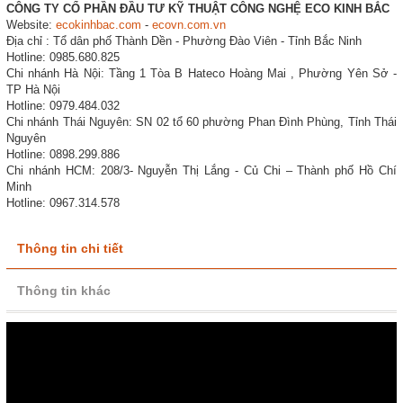
CÔNG TY CỔ PHẦN ĐẦU TƯ KỸ THUẬT CÔNG NGHỆ ECO KINH BẮC
Website:
ecokinhbac.com
-
ecovn.com.vn
Địa chỉ : Tổ dân phố Thành Dền - Phường Đào Viên - Tỉnh Bắc Ninh
Hotline: 0985.680.825
Chi nhánh Hà Nội: Tầng 1 Tòa B Hateco Hoàng Mai , Phường Yên Sở -
TP Hà Nội
Hotline: 0979.484.032
Chi nhánh Thái Nguyên: SN 02 tổ 60 phường Phan Đình Phùng, Tỉnh Thái
Nguyên
Hotline: 0898.299.886
Chi nhánh HCM: 208/3- Nguyễn Thị Lắng - Củ Chi – Thành phố Hồ Chí
Minh
Hotline: 0967.314.578
Thông tin chi tiết
Thông tin khác