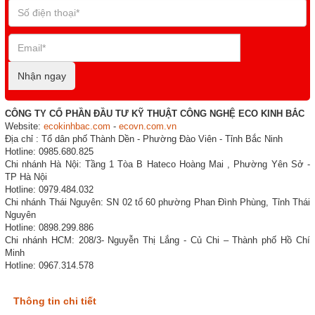
Nhận ngay
CÔNG TY CỔ PHẦN ĐẦU TƯ KỸ THUẬT CÔNG NGHỆ ECO KINH BẮC
Website:
ecokinhbac.com
-
ecovn.com.vn
Địa chỉ : Tổ dân phố Thành Dền - Phường Đào Viên - Tỉnh Bắc Ninh
Hotline: 0985.680.825
Chi nhánh Hà Nội: Tầng 1 Tòa B Hateco Hoàng Mai , Phường Yên Sở -
TP Hà Nội
Hotline: 0979.484.032
Chi nhánh Thái Nguyên: SN 02 tổ 60 phường Phan Đình Phùng, Tỉnh Thái
Nguyên
Hotline: 0898.299.886
Chi nhánh HCM: 208/3- Nguyễn Thị Lắng - Củ Chi – Thành phố Hồ Chí
Minh
Hotline: 0967.314.578
Thông tin chi tiết