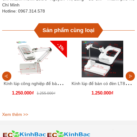
Chí Minh
Hotline: 0967.314.578
Sản phẩm cùng loại
- 1%
K
ính lúp công nghiệp để bàn LT86I. Thấu kính trắng, góc quan sát to, rộng
K
ính lúp để bàn có đèn LT86H, thấu kính trắng
1.250.000₫
1.250.000₫
1.255.000₫
Xem thêm >>