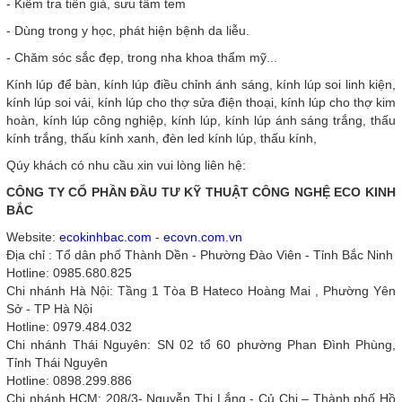
- Kiểm tra tiền giả, sưu tầm tem
- Dùng trong y học, phát hiện bệnh da liễu.
- Chăm sóc sắc đẹp, trong nha khoa thẩm mỹ...
Kính lúp để bàn, kính lúp điều chỉnh ánh sáng, kính lúp soi linh kiện,
kính lúp soi vải, kính lúp cho thợ sửa điện thoại, kính lúp cho thợ kim
hoàn, kính lúp công nghiệp, kính lúp, kính lúp ánh sáng trắng, thấu
kính trắng, thấu kính xanh, đèn led kính lúp, thấu kính,
Qúy khách có nhu cầu xin vui lòng liên hệ:
CÔNG TY CỔ PHẦN ĐẦU TƯ KỸ THUẬT CÔNG NGHỆ ECO KINH
BẮC
Website:
ecokinhbac.com
-
ecovn.com.vn
Địa chỉ : Tổ dân phố Thành Dền - Phường Đào Viên - Tỉnh Bắc Ninh
Hotline: 0985.680.825
Chi nhánh Hà Nội: Tầng 1 Tòa B Hateco Hoàng Mai , Phường Yên
Sở - TP Hà Nội
Hotline: 0979.484.032
Chi nhánh Thái Nguyên: SN 02 tổ 60 phường Phan Đình Phùng,
Tỉnh Thái Nguyên
Hotline: 0898.299.886
Chi nhánh HCM: 208/3- Nguyễn Thị Lắng - Củ Chi – Thành phố Hồ