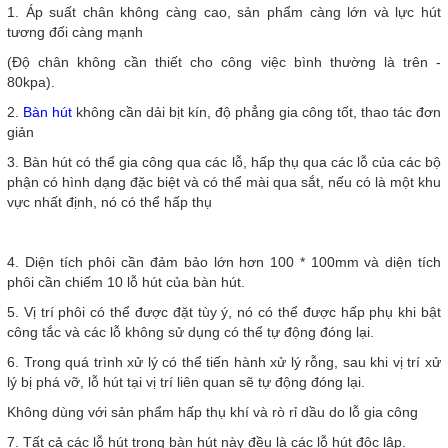
1. Áp suất chân không càng cao, sản phẩm càng lớn và lực hút
tương đối càng mạnh
(Độ chân không cần thiết cho công việc bình thường là trên -
80kpa).
2.
Bàn hút
không cần dải bịt kín, độ phẳng gia công tốt, thao tác đơn
giản
3. Bàn hút có thể gia công qua các lỗ, hấp thụ qua các lỗ của các bộ
phận có hình dạng đặc biệt và có thể mài qua sắt, nếu có là một khu
vực nhất định, nó có thể hấp thụ
4. Diện tích phôi cần đảm bảo lớn hơn 100 * 100mm và diện tích
phôi cần chiếm 10 lỗ hút của bàn hút.
5. Vị trí phôi có thể được đặt tùy ý, nó có thể được hấp phụ khi bật
công tắc và các lỗ không sử dụng có thể tự động đóng lại.
6. Trong quá trình xử lý có thể tiến hành xử lý rỗng, sau khi vị trí xử
lý bị phá vỡ, lỗ hút tại vị trí liên quan sẽ tự động đóng lại.
Không dùng với sản phẩm hấp thụ khí và rò rỉ dầu do lỗ gia công
7. Tất cả các lỗ hút trong bàn hút này đều là các lỗ hút độc lập.