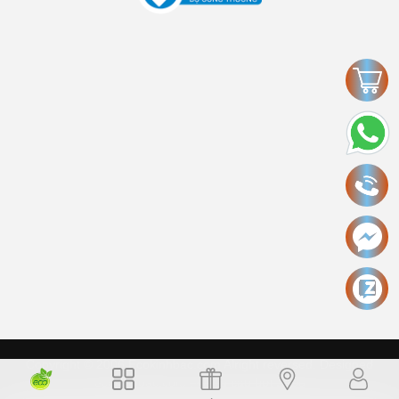
Copyright © 2006 Ecokinhbac.com Alright reversed. Designed
ecokinhbac.com
.
Cung cấp bởi Sapo