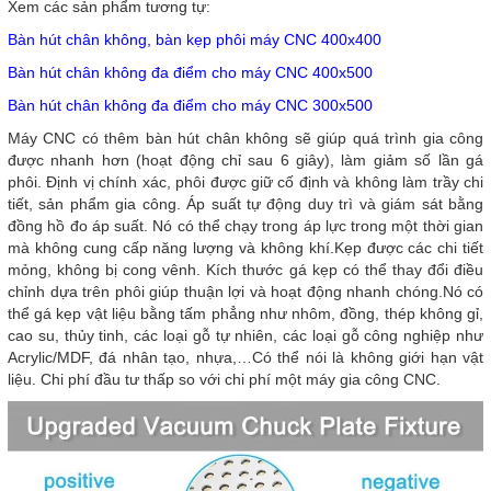
Xem các sản phẩm tương tự:
Bàn hút chân không, bàn kẹp phôi máy CNC 400x400
Bàn hút chân không đa điểm cho máy CNC 400x500
Bàn hút chân không đa điểm cho máy CNC 300x500
Máy CNC có thêm bàn hút chân không sẽ giúp quá trình gia công
được nhanh hơn (hoạt động chỉ sau 6 giây), làm giảm số lần gá
phôi. Định vị chính xác, phôi được giữ cố định và không làm trầy chi
tiết, sản phẩm gia công. Áp suất tự động duy trì và giám sát bằng
đồng hồ đo áp suất. Nó có thể chạy trong áp lực trong một thời gian
mà không cung cấp năng lượng và không khí.Kẹp được các chi tiết
mỏng, không bị cong vênh. Kích thước gá kẹp có thể thay đổi điều
chỉnh dựa trên phôi giúp thuận lợi và hoạt động nhanh chóng.Nó có
thể gá kẹp vật liệu bằng tấm phẳng như nhôm, đồng, thép không gỉ,
cao su, thủy tinh, các loại gỗ tự nhiên, các loại gỗ công nghiệp như
Acrylic/MDF, đá nhân tạo, nhựa,…Có thể nói là không giới hạn vật
liệu. Chi phí đầu tư thấp so với chi phí một máy gia công CNC.