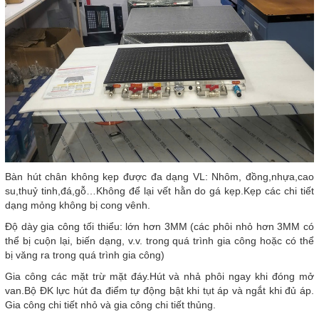
Bàn hút chân không kẹp được đa dạng VL: Nhôm, đồng,nhựa,cao
su,thuỷ tinh,đá,gỗ…Không để lại vết hằn do gá kẹp.Kẹp các chi tiết
dạng mỏng không bị cong vênh.
Độ dày gia công tối thiểu: lớn hơn 3MM (các phôi nhỏ hơn 3MM có
thể bị cuộn lại, biến dạng, v.v. trong quá trình gia công hoặc có thể
bị văng ra trong quá trình gia công)
Gia công các mặt trừ mặt đáy.Hút và nhả phôi ngay khi đóng mở
van.Bộ ĐK lực hút đa điểm tự động bật khi tụt áp và ngắt khi đủ áp.
Gia công chi tiết nhỏ và gia công chi tiết thủng.