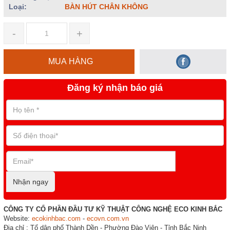
Loại:
BÀN HÚT CHÂN KHÔNG
-
+
MUA HÀNG
Đăng ký nhận báo giá
Nhận ngay
CÔNG TY CỔ PHẦN ĐẦU TƯ KỸ THUẬT CÔNG NGHỆ ECO KINH BẮC
Website:
ecokinhbac.com
-
ecovn.com.vn
Địa chỉ : Tổ dân phố Thành Dền - Phường Đào Viên - Tỉnh Bắc Ninh