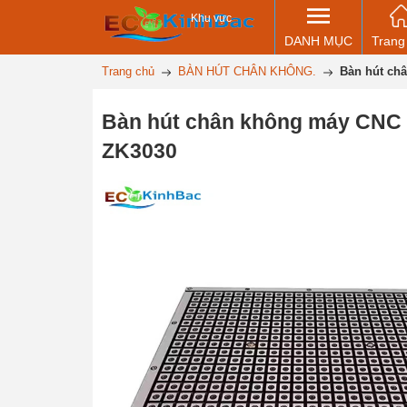
Khu vực
DANH MỤC
Trang
Trang chủ
BÀN HÚT CHÂN KHÔNG.
Bàn hút ch
Bàn hút chân không máy CNC
ZK3030