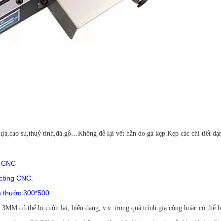
,cao su,thuỷ tinh,đá,gỗ…Không để lại vết hằn do gá kẹp.Kẹp các chi tiết d
y CNC
 công CNC.
h thước 300*500
MM có thể bị cuộn lại, biến dạng, v.v. trong quá trình gia công hoặc có thể bị