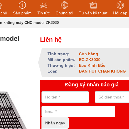
 chủ
Sản phẩm
Tin tức
Chúng tôi
Tư vấn kỹ thuật
Hỏi đáp
ân không máy CNC model ZK3030
 model
Liên hệ
Tình trạng:
Còn hàng
Mã sản phẩm:
EC-ZK3030
Thương hiệu:
Eco Kinh Bắc
Loại:
BÀN HÚT CHÂN KHÔNG
Đăng ký nhận báo giá
Nhận ngay