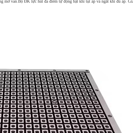
g mở van.Bộ ĐK lực hút đa điểm tự động bật khi tụt áp và ngắt khi đủ áp. Gia c