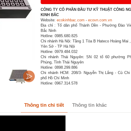
CÔNG TY CỔ PHẦN ĐẦU TƯ KỸ THUẬT CÔNG N
KINH BẮC
Website:
ecokinhbac.com
-
ecovn.com.vn
Địa chỉ : Tổ dân phố Thành Dền - Phường Đào Viê
Bắc Ninh
Hotline: 0985.680.825
Chi nhánh Hà Nội: Tầng 1 Tòa B Hateco Hoàng Mai 
Yên Sở - TP Hà Nội
Hotline: 0979.484.032
Chi nhánh Thái Nguyên: SN 02 tổ 60 phường P
Phùng, Tỉnh Thái Nguyên
Hotline: 0898.299.886
Chi nhánh HCM: 208/3- Nguyễn Thị Lắng - Củ Chi
phố Hồ Chí Minh
Hotline: 0967.314.578
Thông tin chi tiết
Thông tin khác