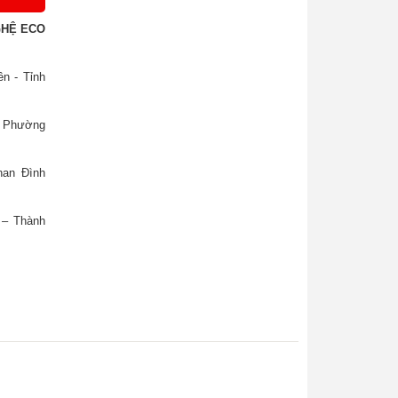
GHỆ ECO
n - Tỉnh
, Phường
han Đình
 – Thành