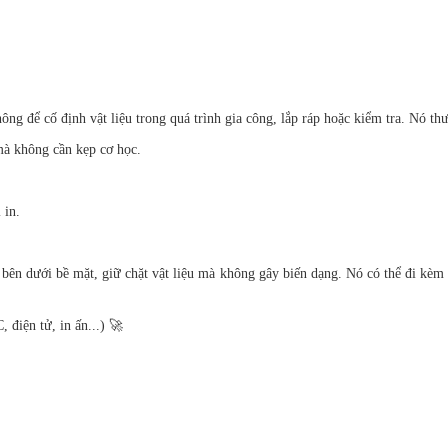
hông để cố định vật liệu trong quá trình gia công, lắp ráp hoặc kiểm tra. Nó 
mà không cần kẹp cơ học.
 in.
 bên dưới bề mặt, giữ chặt vật liệu mà không gây biến dạng. Nó có thể đi kè
điện tử, in ấn...) 🚀