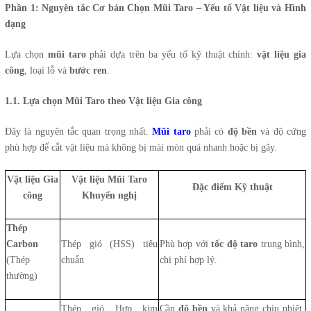
Phần 1: Nguyên tắc Cơ bản Chọn Mũi Taro – Yếu tố Vật liệu và Hình
dạng
Lựa chọn
mũi taro
phải dựa trên ba yếu tố kỹ thuật chính:
vật liệu gia
công
, loại lỗ và
bước ren
.
1.1. Lựa chọn Mũi Taro theo Vật liệu Gia công
Đây là nguyên tắc quan trọng nhất.
Mũi taro
phải có
độ bền
và độ cứng
phù hợp để cắt vật liệu mà không bị mài mòn quá nhanh hoặc bị gãy.
Vật liệu Gia
Vật liệu Mũi Taro
Đặc điểm Kỹ thuật
công
Khuyến nghị
Thép
Carbon
Thép gió (HSS) tiêu
Phù hợp với
tốc độ taro
trung bình,
(Thép
chuẩn
chi phí hợp lý.
thường)
Thép gió Hợp kim
Cần
độ bền
và khả năng chịu nhiệt,