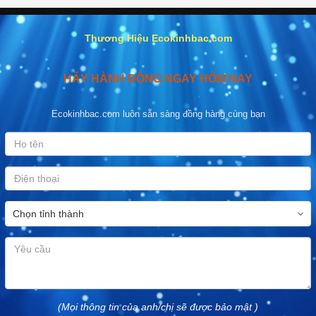
Thương Hiệu Ecokinhbac.com
HÃY HÀNH ĐỘNG NGAY HÔM NAY
Ecokinhbac.com luôn sẵn sàng đồng hàng cùng bạn
(Mọi thông tin của anh/chị sẽ được bảo mật )