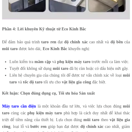
Phần 4: Lời khuyên Kỹ thuật từ Eco Kinh Bắc
Để đảm bảo quá trình
taro ren
đạt
độ chính xác
cao nhất và
độ bền
của
mũi taro
được kéo dài,
Eco Kinh Bắc
khuyến nghị:
Luôn kiểm tra
mâm cặp
và
phụ kiện máy taro
trước mỗi ca làm việc.
Tuyệt đối không sử dụng
mũi taro
đã bị cùn hoặc có dấu hiệu nứt gãy.
Liên hệ chuyên gia của chúng tôi để được tư vấn chính xác về loại
mũi
taro
và
tốc độ taro
tối ưu cho
vật liệu gia công
đặc biệt.
Kết luận: Chọn đúng dụng cụ, Tối ưu hóa Sản xuất
Máy taro cần điện
là một khoản đầu tư lớn, và việc lựa chọn đúng
mũi
taro
cùng các
phụ kiện máy taro
phù hợp là cách duy nhất để khai thác
triệt để tiềm năng của thiết bị. Lựa chọn đúng
mũi taro
theo
vật liệu gia
công
, loại lỗ và
bước ren
giúp bạn đạt được
độ chính xác
cao nhất, giảm