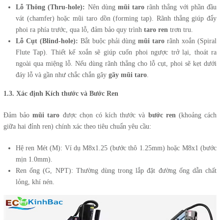
Lỗ Thông (Thru-hole):
Nên dùng
mũi taro
rãnh thẳng với phần đầu
vát (chamfer) hoặc mũi taro dồn (forming tap). Rãnh thẳng giúp đẩy
phoi ra phía trước, qua lỗ, đảm bảo quy trình
taro ren
trơn tru.
Lỗ Cụt (Blind-hole):
Bắt buộc phải dùng
mũi taro
rãnh xoắn (Spiral
Flute Tap). Thiết kế xoắn sẽ giúp cuốn phoi ngược trở lại, thoát ra
ngoài qua miệng lỗ. Nếu dùng rãnh thẳng cho lỗ cụt, phoi sẽ kẹt dưới
đáy lỗ và gần như chắc chắn gây
gãy mũi taro
.
1.3. Xác định Kích thước và Bước Ren
Đảm bảo
mũi taro
được chọn có kích thước và
bước ren
(khoảng cách
giữa hai đỉnh ren) chính xác theo tiêu chuẩn yêu cầu:
Hệ ren Mét (M): Ví dụ M8x1.25 (bước thô 1.25mm) hoặc M8x1 (bước
mịn 1.0mm).
Ren ống (G, NPT): Thường dùng trong lắp đặt đường ống dẫn chất
lỏng, khí nén.