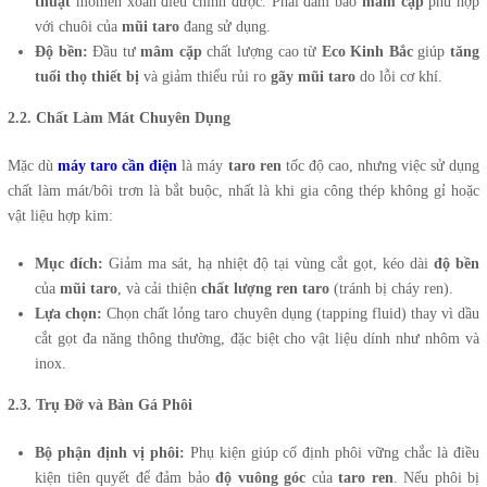
thuật
momen xoắn điều chỉnh được. Phải đảm bảo
mâm cặp
phù hợp
với chuôi của
mũi taro
đang sử dụng.
Độ bền:
Đầu tư
mâm cặp
chất lượng cao từ
Eco Kinh Bắc
giúp
tăng
tuổi thọ thiết bị
và giảm thiểu rủi ro
gãy mũi taro
do lỗi cơ khí.
2.2. Chất Làm Mát Chuyên Dụng
Mặc dù
máy taro cần điện
là máy
taro ren
tốc độ cao, nhưng việc sử dụng
chất làm mát/bôi trơn là bắt buộc, nhất là khi gia công thép không gỉ hoặc
vật liệu hợp kim:
Mục đích:
Giảm ma sát, hạ nhiệt độ tại vùng cắt gọt, kéo dài
độ bền
của
mũi taro
, và cải thiện
chất lượng ren taro
(tránh bị cháy ren).
Lựa chọn:
Chọn chất lỏng taro chuyên dụng (tapping fluid) thay vì dầu
cắt gọt đa năng thông thường, đặc biệt cho vật liệu dính như nhôm và
inox.
2.3. Trụ Đỡ và Bàn Gá Phôi
Bộ phận định vị phôi:
Phụ kiện giúp cố định phôi vững chắc là điều
kiện tiên quyết để đảm bảo
độ vuông góc
của
taro ren
. Nếu phôi bị