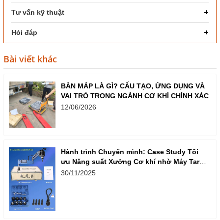
Tư vấn kỹ thuật
Hỏi đáp
Bài viết khác
BÀN MÁP LÀ GÌ? CẤU TẠO, ỨNG DỤNG VÀ
VAI TRÒ TRONG NGÀNH CƠ KHÍ CHÍNH XÁC
12/06/2026
Hành trình Chuyển mình: Case Study Tối
ưu Năng suất Xưởng Cơ khí nhờ Máy Taro
Cần Điện
30/11/2025