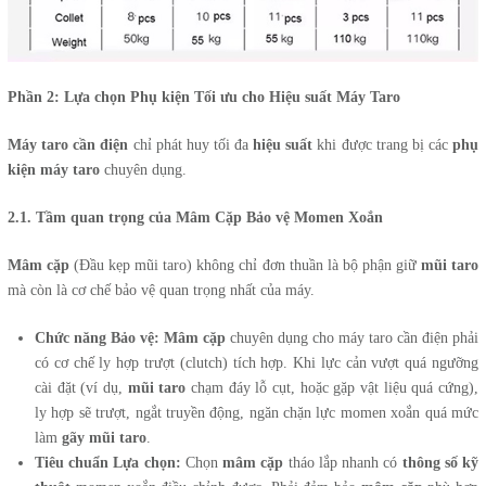
Phần 2: Lựa chọn Phụ kiện Tối ưu cho Hiệu suất Máy Taro
Máy taro cần điện
chỉ phát huy tối đa
hiệu suất
khi được trang bị các
phụ
kiện máy taro
chuyên dụng.
2.1. Tầm quan trọng của Mâm Cặp Bảo vệ Momen Xoắn
Mâm cặp
(Đầu kẹp mũi taro) không chỉ đơn thuần là bộ phận giữ
mũi taro
mà còn là cơ chế bảo vệ quan trọng nhất của máy.
Chức năng Bảo vệ:
Mâm cặp
chuyên dụng cho máy taro cần điện phải
có cơ chế ly hợp trượt (clutch) tích hợp. Khi lực cản vượt quá ngưỡng
cài đặt (ví dụ,
mũi taro
chạm đáy lỗ cụt, hoặc gặp vật liệu quá cứng),
ly hợp sẽ trượt, ngắt truyền động, ngăn chặn lực momen xoắn quá mức
làm
gãy mũi taro
.
Tiêu chuẩn Lựa chọn:
Chọn
mâm cặp
tháo lắp nhanh có
thông số kỹ