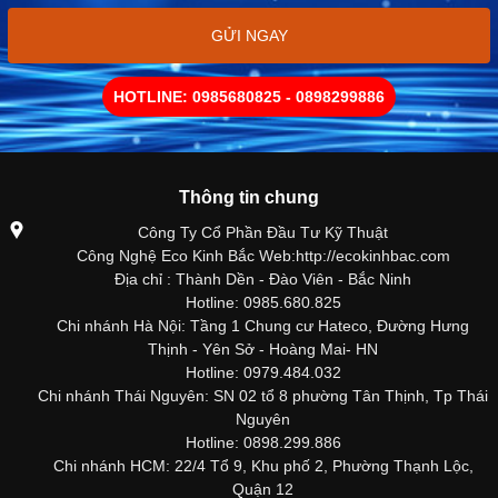
GỬI NGAY
HOTLINE: 0985680825 - 0898299886
Thông tin chung
Công Ty Cổ Phần Đầu Tư Kỹ Thuật
Công Nghệ Eco Kinh Bắc Web:http://ecokinhbac.com
Địa chỉ : Thành Dền - Đào Viên - Bắc Ninh
Hotline: 0985.680.825
Chi nhánh Hà Nội: Tầng 1 Chung cư Hateco, Đường Hưng
Thịnh - Yên Sở - Hoàng Mai- HN
Hotline: 0979.484.032
Chi nhánh Thái Nguyên: SN 02 tổ 8 phường Tân Thịnh, Tp Thái
Nguyên
Hotline: 0898.299.886
Chi nhánh HCM: 22/4 Tổ 9, Khu phố 2, Phường Thạnh Lộc,
Quận 12