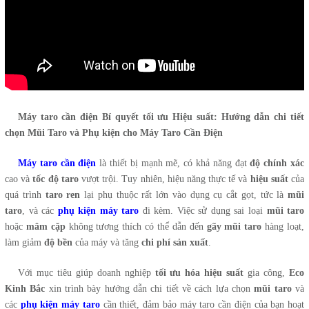
Máy taro cần điện
Bí quyết tối ưu Hiệu suất: Hướng dẫn chi tiết
chọn Mũi Taro và Phụ kiện cho Máy Taro Cần Điện
Máy taro cần điện
là thiết bị mạnh mẽ, có khả năng đạt
độ chính xác
cao và
tốc độ taro
vượt trội. Tuy nhiên, hiệu năng thực tế và
hiệu suất
của
quá trình
taro ren
lại phụ thuộc rất lớn vào dụng cụ cắt gọt, tức là
mũi
taro
, và các
phụ kiện máy taro
đi kèm. Việc sử dụng sai loại
mũi taro
hoặc
mâm cặp
không tương thích có thể dẫn đến
gãy mũi taro
hàng loạt,
làm giảm
độ bền
của máy và tăng
chi phí sản xuất
.
Với mục tiêu giúp doanh nghiệp
tối ưu hóa hiệu suất
gia công,
Eco
Kinh Bắc
xin trình bày hướng dẫn chi tiết về cách lựa chọn
mũi taro
và
các
phụ kiện máy taro
cần thiết, đảm bảo máy taro cần điện của bạn hoạt