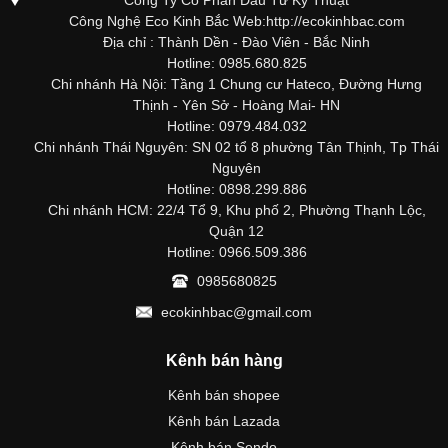
Công Nghệ Eco Kinh Bắc Web:http://ecokinhbac.com
Địa chỉ : Thành Dền - Đào Viên - Bắc Ninh
Hotline: 0985.680.825
Chi nhánh Hà Nội: Tầng 1 Chung cư Hateco, Đường Hưng
Thịnh - Yên Sở - Hoàng Mai- HN
Hotline: 0979.484.032
Chi nhánh Thái Nguyên: SN 02 tổ 8 phường Tân Thịnh, Tp Thái
Nguyên
Hotline: 0898.299.886
Chi nhánh HCM: 22/4 Tổ 9, Khu phố 2, Phường Thạnh Lộc,
Quận 12
Hotline: 0966.509.386
0985680825
ecokinhbac@gmail.com
Kênh bán hàng
Kênh bán shopee
Kênh bán Lazada
Kênh bán Sendo