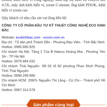
4.5X, máy ảnh kính hiển vi, zoom C-mount, ống kính PDOK, kính
hiển vi zoom cao
Qúy khách có nhu cầu xin vui lòng liên hệ:
CÔNG TY CỔ PHẦN ĐẦU TƯ KỸ THUẬT CÔNG NGHỆ ECO KINH
BẮC
Website:
ecokinhbac.com
-
ecovn.com.vn
Địa chỉ : Tổ dân phố Thành Dền - Phường Đào Viên - Tỉnh Bắc Ninh
Hotline: 0985.680.825
Chi nhánh Hà Nội: Tầng 1 Tòa B Hateco Hoàng Mai , Phường Yên
Sở - TP Hà Nội
Hotline: 0979.484.032
Chi nhánh Thái Nguyên: SN 02 tổ 60 phường Phan Đình Phùng,
Tỉnh Thái Nguyên
Hotline: 0898.299.886
Chi nhánh HCM: 208/3- Nguyễn Thị Lắng - Củ Chi – Thành phố Hồ
Chí Minh
Hotline: 0967.314.578
Sản phẩm cùng loại