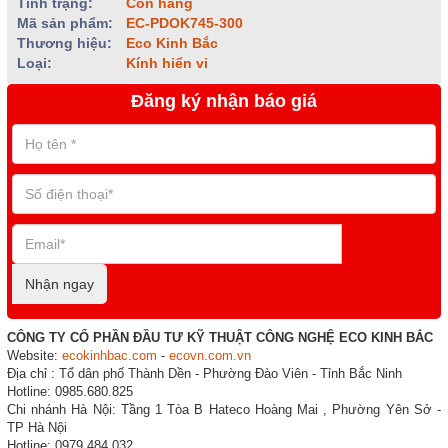
Tình trạng:
Còn hàng
Mã sản phẩm:
EC-PDOK745-300
Thương hiệu:
Eco Kinh Bắc
Loại:
Kính hiển vi
Đăng ký nhận báo giá
Nhận ngay
CÔNG TY CỔ PHẦN ĐẦU TƯ KỸ THUẬT CÔNG NGHỆ ECO KINH BẮC
Website:
ecokinhbac.com
-
ecovn.com.vn
Địa chỉ : Tổ dân phố Thành Dền - Phường Đào Viên - Tỉnh Bắc Ninh
Hotline: 0985.680.825
Chi nhánh Hà Nội: Tầng 1 Tòa B Hateco Hoàng Mai , Phường Yên Sở -
TP Hà Nội
Hotline: 0979.484.032