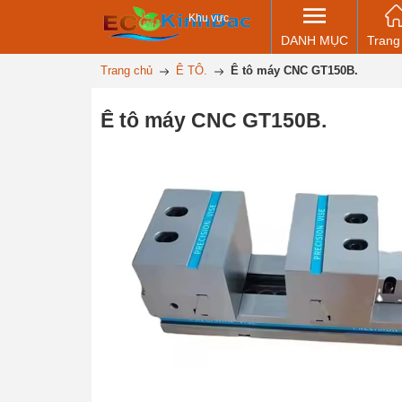
Khu vực
DANH MỤC
Trang
Trang chủ
Ê TÔ.
Ê tô máy CNC GT150B.
Ê tô máy CNC GT150B.