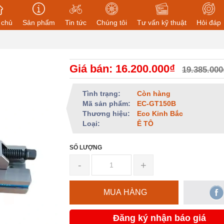
 chủ
Sản phẩm
Tin tức
Chúng tôi
Tư vấn kỹ thuật
Hỏi đáp
Giá bán: 16.200.000₫
19.385.000
Tình trạng:
Còn hàng
Mã sản phẩm:
EC-GT150B
Thương hiệu:
Eco Kinh Bắc
Loại:
Ê TÔ
SỐ LƯỢNG
-
+
MUA HÀNG
Đăng ký nhận báo giá