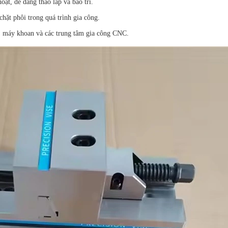
oạt, dễ dàng tháo lắp và bảo trì.
chặt phôi trong quá trình gia công.
, máy khoan và các trung tâm gia công CNC.