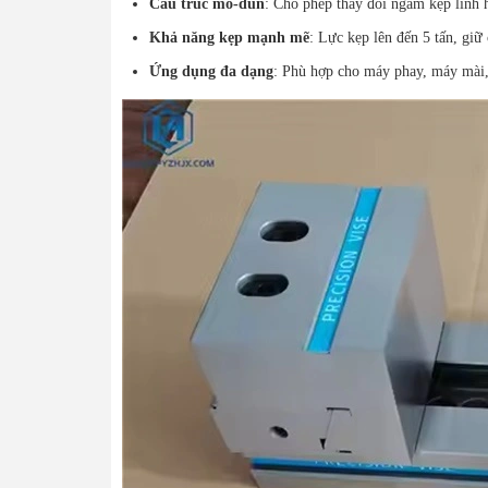
Cấu trúc mô-đun
: Cho phép thay đổi ngàm kẹp linh h
Khả năng kẹp mạnh mẽ
: Lực kẹp lên đến 5 tấn, giữ 
Ứng dụng đa dạng
: Phù hợp cho máy phay, máy mài