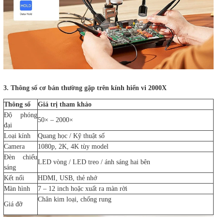
3. Thông số cơ bản thường gặp trên kính hiển vi 2000X
Thông số
Giá trị tham khảo
Độ phóng
50× – 2000×
đại
Loại kính
Quang học / Kỹ thuật số
Camera
1080p, 2K, 4K tùy model
Đèn chiếu
LED vòng / LED treo / ánh sáng hai bên
sáng
Kết nối
HDMI, USB, thẻ nhớ
Màn hình
7 – 12 inch hoặc xuất ra màn rời
Chân kim loại, chống rung
Giá đỡ