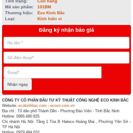
Tình trạng:
Còn hàng
Mã sản phẩm:
101BM
Thương hiệu:
Eco Kinh Bắc
Loại:
Kính hiển vi
Đăng ký nhận báo giá
Nhận ngay
CÔNG TY CỔ PHẦN ĐẦU TƯ KỸ THUẬT CÔNG NGHỆ ECO KINH BẮC
Website:
ecokinhbac.com
-
ecovn.com.vn
Địa chỉ : Tổ dân phố Thành Dền - Phường Đào Viên - Tỉnh Bắc Ninh
Hotline: 0985.680.825
Chi nhánh Hà Nội: Tầng 1 Tòa B Hateco Hoàng Mai , Phường Yên Sở -
TP Hà Nội
Hotline: 0979.484.032