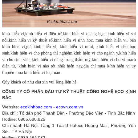
kính hiển vi,kính hiển vi điện tử,kính hiển vi quang học, kính hiển vi soi
nổi,kính hiển vi kỹ thuật số,kính hiển vi sinh học, mua kính hiển vi, bán
kính hiển vi,giá kính hiển vi, kính hiển vi mini, kính hiển vi cho học
sinh,kính hiển vi cho phòng thí nghiệm,kính hiển vi cho ngành y,kính hiển
vi cho sinh viên,kính hiển vi dùng trong thẩm mỹ,kính hiển vi cho vi mạch
điện tử, kính hiển vi nào tốt nhất hiện nay,địa chỉ mua kính hiển vi uy
tín,nên mua kính hiển vi loại nào
Qúy khách có nhu cầu xin vui lòng liên hệ:
CÔNG TY CỔ PHẦN ĐẦU TƯ KỸ THUẬT CÔNG NGHỆ ECO KINH
BẮC
Website:
ecokinhbac.com
-
ecovn.com.vn
Địa chỉ : Tổ dân phố Thành Dền - Phường Đào Viên - Tỉnh Bắc Ninh
Hotline: 0985.680.825
Chi nhánh Hà Nội: Tầng 1 Tòa B Hateco Hoàng Mai , Phường Yên
Sở - TP Hà Nội
Hotline: 0979.484.032