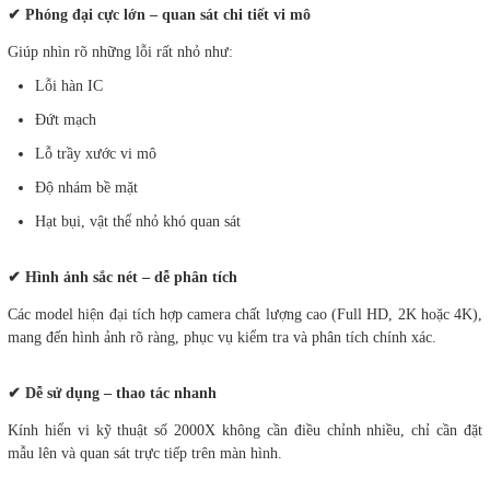
✔ Phóng đại cực lớn – quan sát chi tiết vi mô
Giúp nhìn rõ những lỗi rất nhỏ như:
Lỗi hàn IC
Đứt mạch
Lỗ trầy xước vi mô
Độ nhám bề mặt
Hạt bụi, vật thể nhỏ khó quan sát
✔ Hình ảnh sắc nét – dễ phân tích
Các model hiện đại tích hợp camera chất lượng cao (Full HD, 2K hoặc 4K),
mang đến hình ảnh rõ ràng, phục vụ kiểm tra và phân tích chính xác.
✔ Dễ sử dụng – thao tác nhanh
Kính hiển vi kỹ thuật số 2000X không cần điều chỉnh nhiều, chỉ cần đặt
mẫu lên và quan sát trực tiếp trên màn hình.