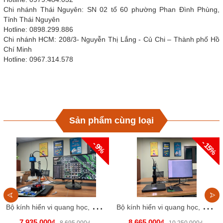
Chi nhánh Thái Nguyên: SN 02 tổ 60 phường Phan Đình Phùng,
Tỉnh Thái Nguyên
Hotline: 0898.299.886
Chi nhánh HCM: 208/3- Nguyễn Thị Lắng - Củ Chi – Thành phố Hồ
Chí Minh
Hotline: 0967.314.578
Sản phẩm cùng loại
- 15%
- 9%
B
ộ kính hiển vi quang học, model: PDOK-EC 2000.(Kèm theo Camera 20MP, Đèn LED và màn hình).
B
ộ kính hiển vi quang học, model: PDOK-EC 2200.
7.935.000₫
8.665.000₫