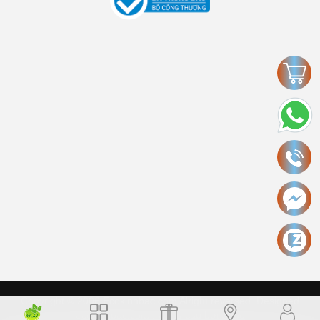
Copyright © 2006 Ecokinhbac.com Alright reversed. Designed
ecokinhbac.com
.
Cung cấp bởi Sapo