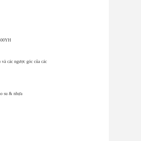
400YH
 và các ngược góc của các
ao su & nhựa