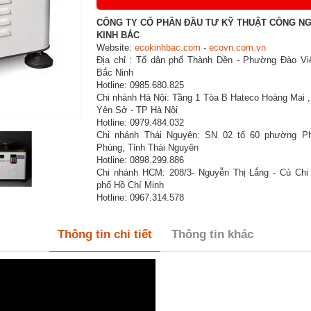
CÔNG TY CỔ PHẦN ĐẦU TƯ KỸ THUẬT CÔNG N
KINH BẮC
Website:
ecokinhbac.com
-
ecovn.com.vn
Địa chỉ : Tổ dân phố Thành Dền - Phường Đào Viê
Bắc Ninh
Hotline: 0985.680.825
Chi nhánh Hà Nội: Tầng 1 Tòa B Hateco Hoàng Mai 
Yên Sở - TP Hà Nội
Hotline: 0979.484.032
Chi nhánh Thái Nguyên: SN 02 tổ 60 phường P
Phùng, Tỉnh Thái Nguyên
Hotline: 0898.299.886
Chi nhánh HCM: 208/3- Nguyễn Thị Lắng - Củ Chi
phố Hồ Chí Minh
Hotline: 0967.314.578
Thông tin chi tiết
Thông tin khác