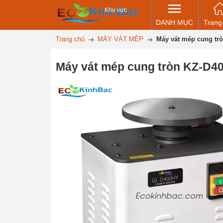
Khu vực
DANH MỤC
Trang
Trang chủ
MÁY VÁT MÉP
Máy vát mép cung tr
Máy vát mép cung tròn KZ-D4