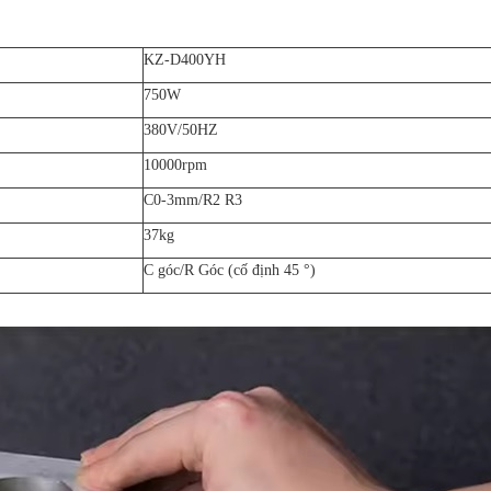
KZ-D400YH
750W
380V/50HZ
10000rpm
C0-3mm/R2 R3
37kg
C góc/R Góc (cố định 45 °)