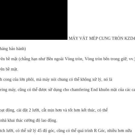
MÁY VÁT MÉP CUNG TRÒN KZD
tháng bảo hành)
ên bề mặt (chẳng hạn như Bên ngoài Vòng tròn, Vòng tròn bên trong giữ, vv.)
ên bề mặt.
ạnh cong của lớn phôi, mà máy nói chung có thể không xử lý, nó là
ring máy, cũng có thể được sử dụng cho chamfering End khuôn mặt của các c
t động, cài đặt 2 lưỡi, cắt mịn hơn và tốt hơn kết thúc, có thể
c nhà khai thác cường độ lao động.
ch lưỡi, có thể xử lý 45 độ góc, cũng có thể quá trình R Góc, nhiều hơn nữa