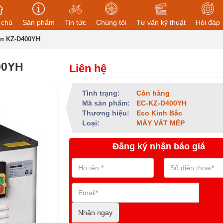
 chủ
Sản phẩm
Tin tức
Chúng tôi
Tư vấn kỹ thuật
Hỏi đáp
òn KZ-D400YH
00YH
Liên hệ
Tình trạng:
Còn hàng
Mã sản phẩm:
EC-KZ-D400YH
Thương hiệu:
Eco Kinh Bắc
Loại:
MÁY VÁT MÉP
Đăng ký nhận báo giá
Nhận ngay