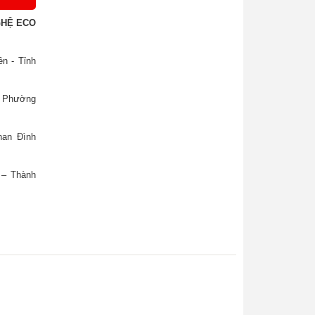
GHỆ ECO
n - Tỉnh
, Phường
han Đình
 – Thành