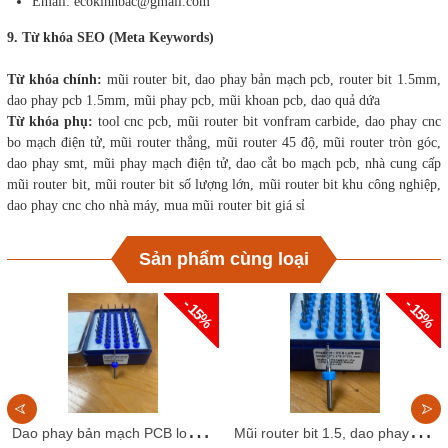
Email: ecokinhbac@gmail.com
9. Từ khóa SEO (Meta Keywords)
Từ khóa chính:
mũi router bit, dao phay bản mạch pcb, router bit 1.5mm,
dao phay pcb 1.5mm, mũi phay pcb, mũi khoan pcb, dao quả dứa
Từ khóa phụ:
tool cnc pcb, mũi router bit vonfram carbide, dao phay cnc
bo mạch điện tử, mũi router thẳng, mũi router 45 độ, mũi router tròn góc,
dao phay smt, mũi phay mạch điện tử, dao cắt bo mạch pcb, nhà cung cấp
mũi router bit, mũi router bit số lượng lớn, mũi router bit khu công nghiệp,
dao phay cnc cho nhà máy, mua mũi router bit giá sỉ
Sản phẩm cùng loại
- 15%
- 15%
D
ao phay bản mạch PCB loại 1.4mm.
M
ũi router bit 1.5, dao phay bản mạch PCB