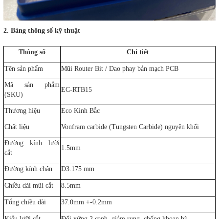
2. Bảng thông số kỹ thuật
Thông số
Chi tiết
Tên sản phẩm
Mũi Router Bit / Dao phay bản mạch PCB
Mã sản phẩm
EC-RTB15
(SKU)
Thương hiệu
Eco Kinh Bắc
Chất liệu
Vonfram carbide (Tungsten Carbide) nguyên khối
Đường kính lưỡi
1.5mm
cắt
Đường kính chân
D3.175 mm
Chiều dài mũi cắt
8.5mm
Tổng chiều dài
37.0mm +-0.2mm
Kiểu lưỡi cắt
Đối xứng 2 cạnh, giảm rung, chống khoan bù