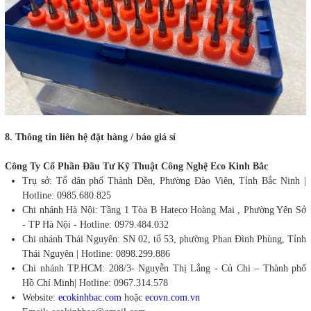
8. Thông tin liên hệ đặt hàng / báo giá sỉ
Công Ty Cổ Phần Đầu Tư Kỹ Thuật Công Nghệ Eco Kinh Bắc
Trụ sở: Tổ dân phố Thành Dền, Phường Đào Viên, Tỉnh Bắc Ninh |
Hotline: 0985.680.825
Chi nhánh Hà Nội: Tầng 1 Tòa B Hateco Hoàng Mai , Phường Yên Sở
- TP Hà Nội - Hotline: 0979.484.032
Chi nhánh Thái Nguyên: SN 02, tổ 53, phường Phan Đình Phùng, Tỉnh
Thái Nguyên | Hotline: 0898.299.886
Chi nhánh TP.HCM: 208/3- Nguyễn Thị Lắng - Củ Chi – Thành phố
Hồ Chí Minh| Hotline: 0967.314.578
Website:
ecokinhbac.com
hoặc
ecovn.com.vn