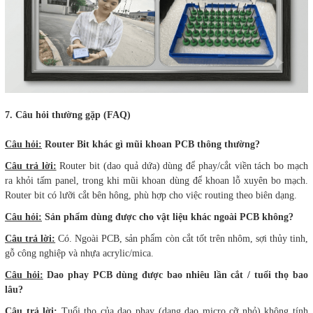
7. Câu hỏi thường gặp (FAQ)
Câu hỏi:
Router Bit khác gì mũi khoan PCB thông thường?
Câu trả lời:
Router bit (dao quả dứa) dùng để phay/cắt viền tách bo mạch
ra khỏi tấm panel, trong khi mũi khoan dùng để khoan lỗ xuyên bo mạch.
Router bit có lưỡi cắt bên hông, phù hợp cho việc routing theo biên dạng.
Câu hỏi:
Sản phẩm dùng được cho vật liệu khác ngoài PCB không?
Câu trả lời:
Có. Ngoài PCB, sản phẩm còn cắt tốt trên nhôm, sợi thủy tinh,
gỗ công nghiệp và nhựa acrylic/mica.
Câu hỏi:
Dao phay PCB dùng được bao nhiêu lần cắt / tuổi thọ bao
lâu?
Câu trả lời:
Tuổi thọ của dao phay (dạng dao micro cỡ nhỏ) không tính