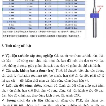
3. Tính năng nổi bật
✔
Vật liệu carbide cấp công nghiệp
Cấu tạo từ vonfram carbide rắn, thân
sắt hàn — độ cứng cao, chịu mài mòn tốt, kéo dài tuổi thọ dao so với dao
thép thông thường, giúp giảm tần suất thay dao và giảm chi phí vận hành.
✔
Cắt sạch, không bavia (burr-free)
Thiết kế chuyên biệt cho các đường
cắt cách ly (isolation routing) trên bo mạch, hạn chế tối đa việc phải xử lý
lại sau cắt — tiết kiệm thời gian và nhân công công đoạn hậu kỳ.
✔
Lưỡi cắt đối xứng, chống khoan bù
Cạnh cắt đối xứng giúp quá trình
phay ổn định, hạn chế lệch tâm và rung động khi vận hành ở tốc độ cao,
đảm bảo độ chính xác theo đúng kích thước lập trình CNC.
✔
Tương thích đa vật liệu
Không chỉ dùng cho PCB, sản phẩm còn
phay/cắt tốt trên nhôm, sợi thủy tinh, gỗ công nghiệp và nhựa acrylic —