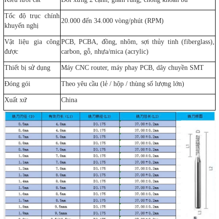
Tốc độ trục chính
20.000 đến 34.000 vòng/phút (RPM)
khuyến nghị
Vật liệu gia công
PCB, PCBA, đồng, nhôm, sợi thủy tinh (fiberglass),
được
carbon, gỗ, nhựa/mica (acrylic)
Thiết bị sử dụng
Máy CNC router, máy phay PCB, dây chuyền SMT
Đóng gói
Theo yêu cầu (lẻ / hộp / thùng số lượng lớn)
Xuất xứ
China