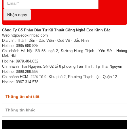
Nhận ngay
Công Ty Cổ Phần Đầu Tư Kỹ Thuật Công Nghệ Eco Kinh Bắc
Web:http://ecokinhbac.com
Địa chỉ : Thành Dền - Đào Viên - Quế Võ - Bắc Ninh
Hotline: 0985.680.825
Chi nhánh Hà Nội: Số 55, ngõ 2, Đường Hưng Thịnh - Yên Sở - Hoàng
Mai- HN
Hotline: 0979.484.032
Chi nhánh Thái Nguyên: SN 02 tổ 8 phường Tân Thịnh, Tp Thái Nguyên
Hotline: 0898.299.886
Chi nhánh HCM: 22/4 Tổ 9, Khu phố 2, Phường Thạnh Lộc, Quận 12
Hotline: 0967.314.578
Thông tin chi tiết
Thông tin khác