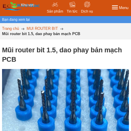
Khu vực
Menu
Sản phẩm
Tin tức
Dịch vụ
Bạn đang xem tại
Trang chủ
MUI ROUTER BIT
Mũi router bit 1.5, dao phay bản mạch PCB
Mũi router bit 1.5, dao phay bản mạch
PCB