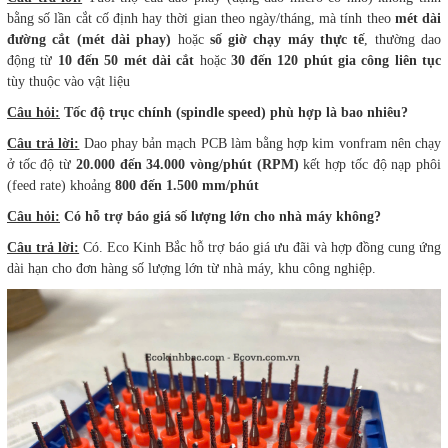
bằng số lần cắt cố định hay thời gian theo ngày/tháng, mà tính theo
mét dài
đường cắt (mét dài phay)
hoặc
số giờ chạy máy thực tế
, thường dao
động từ
10 đến 50 mét dài cắt
hoặc
30 đến 120 phút gia công liên tục
tùy thuộc vào vật liệu
Câu hỏi:
Tốc độ trục chính (spindle speed) phù hợp là bao nhiêu?
Câu trả lời:
Dao phay bản mạch PCB làm bằng hợp kim vonfram nên chạy
ở tốc độ từ
20.000 đến 34.000 vòng/phút (RPM)
kết hợp tốc độ nạp phôi
(feed rate) khoảng
800 đến 1.500 mm/phút
Câu hỏi:
Có hỗ trợ báo giá số lượng lớn cho nhà máy không?
Câu trả lời:
Có. Eco Kinh Bắc hỗ trợ báo giá ưu đãi và hợp đồng cung ứng
dài hạn cho đơn hàng số lượng lớn từ nhà máy, khu công nghiệp.