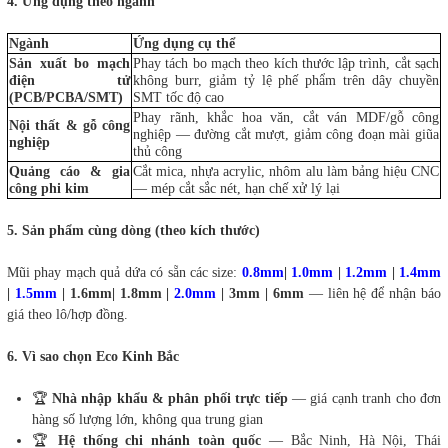
4. Ứng dụng theo ngành
Ngành
Ứng dụng cụ thể
Sản xuất bo mạch
Phay tách bo mạch theo kích thước lập trình, cắt sạch
điện tử
không burr, giảm tỷ lệ phế phẩm trên dây chuyền
(PCB/PCBA/SMT)
SMT tốc độ cao
Phay rãnh, khắc hoa văn, cắt ván MDF/gỗ công
Nội thất & gỗ công
nghiệp — đường cắt mượt, giảm công đoạn mài giũa
nghiệp
thủ công
Quảng cáo & gia
Cắt mica, nhựa acrylic, nhôm alu làm bảng hiệu CNC
công phi kim
— mép cắt sắc nét, hạn chế xử lý lại
5. Sản phẩm cùng dòng (theo kích thước)
Mũi phay mạch quả dứa có sẵn các size:
0.8
mm
|
1.0mm
|
1.2mm
|
1.4mm
|
1.5mm
| 1.6mm| 1.8mm |
2.0mm
| 3mm | 6mm
— liên hệ để nhận báo
giá theo lô/hợp đồng.
6. Vì sao chọn Eco Kinh Bắc
🏆
Nhà nhập khẩu & phân phối trực tiếp
— giá cạnh tranh cho đơn
hàng số lượng lớn, không qua trung gian
🏆
Hệ thống chi nhánh toàn quốc
— Bắc Ninh, Hà Nội, Thái