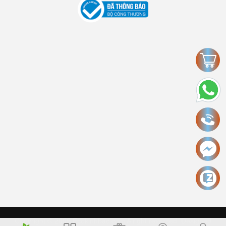
Copyright © 2006 Ecokinhbac.com Alright reversed. Designed