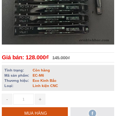
Giá bán: 128.000₫
145.000₫
Tình trạng:
Còn hàng
Mã sản phẩm:
EC-M6
Thương hiệu:
Eco Kinh Bắc
Loại:
Linh kiện CNC
-
+
MUA HÀNG