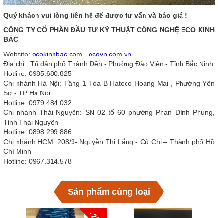
Quý khách vui lòng liên hệ để được tư vấn và báo giá !
CÔNG TY CỔ PHẦN ĐẦU TƯ KỸ THUẬT CÔNG NGHỆ ECO KINH
BẮC
Website:
ecokinhbac.com
-
ecovn.com.vn
Địa chỉ : Tổ dân phố Thành Dền - Phường Đào Viên - Tỉnh Bắc Ninh
Hotline: 0985.680.825
Chi nhánh Hà Nội: Tầng 1 Tòa B Hateco Hoàng Mai , Phường Yên
Sở - TP Hà Nội
Hotline: 0979.484.032
Chi nhánh Thái Nguyên: SN 02 tổ 60 phường Phan Đình Phùng,
Tỉnh Thái Nguyên
Hotline: 0898.299.886
Chi nhánh HCM: 208/3- Nguyễn Thị Lắng - Củ Chi – Thành phố Hồ
Chí Minh
Hotline: 0967.314.578
Sản phẩm cùng loại
- 24%