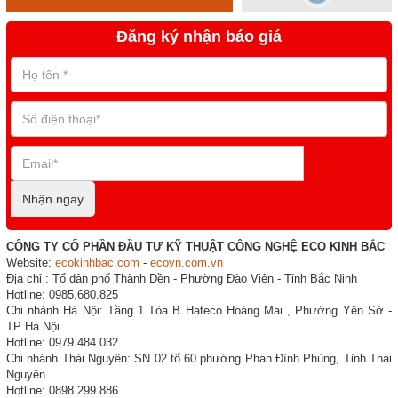
Đăng ký nhận báo giá
Nhận ngay
CÔNG TY CỔ PHẦN ĐẦU TƯ KỸ THUẬT CÔNG NGHỆ ECO KINH BẮC
Website:
ecokinhbac.com
-
ecovn.com.vn
Địa chỉ : Tổ dân phố Thành Dền - Phường Đào Viên - Tỉnh Bắc Ninh
Hotline: 0985.680.825
Chi nhánh Hà Nội: Tầng 1 Tòa B Hateco Hoàng Mai , Phường Yên Sở -
TP Hà Nội
Hotline: 0979.484.032
Chi nhánh Thái Nguyên: SN 02 tổ 60 phường Phan Đình Phùng, Tỉnh Thái
Nguyên
Hotline: 0898.299.886