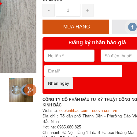
-
+
MUA HÀNG
Đăng ký nhận báo giá
Nhận ngay
CÔNG TY CỔ PHẦN ĐẦU TƯ KỸ THUẬT CÔNG N
KINH BẮC
Website:
ecokinhbac.com
-
ecovn.com.vn
Địa chỉ : Tổ dân phố Thành Dền - Phường Đào Viê
Bắc Ninh
Hotline: 0985.680.825
Chi nhánh Hà Nội: Tầng 1 Tòa B Hateco Hoàng Mai 