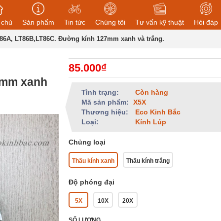
 chủ
Sản phẩm
Tin tức
Chúng tôi
Tư vấn kỹ thuật
Hỏi đáp
T86A, LT86B,LT86C. Đường kính 127mm xanh và trắng.
85.000₫
7mm xanh
Tình trạng:
Còn hàng
Mã sản phẩm:
X5X
Thương hiệu:
Eco Kinh Bắc
Loại:
Kính Lúp
Chủng loại
Thấu kính xanh
Thấu kính trắng
Độ phóng đại
5X
10X
20X
SỐ LƯỢNG