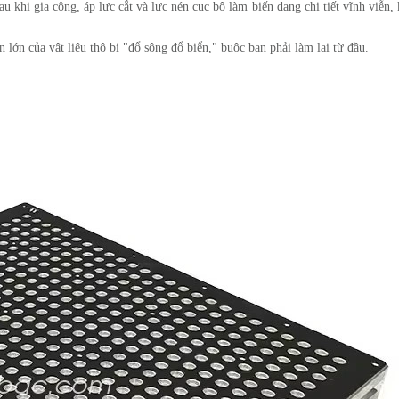
u khi gia công, áp lực cắt và lực nén cục bộ làm biến dạng chi tiết vĩnh viễn, 
n lớn của vật liệu thô bị "đổ sông đổ biển," buộc bạn phải làm lại từ đầu.