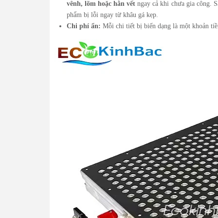
vênh, lõm hoặc hằn vết
ngay cả khi chưa gia công. Sa
phẩm bị lỗi ngay từ khâu gá kẹp.
Chi phí ẩn:
Mỗi chi tiết bị biến dạng là một khoản tiề