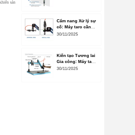
khiến sản
kiện cho Máy Taro
Cần Điện
Cẩm nang Xử lý sự
cố: Máy taro cần
điện – Những lỗi
30/11/2025
thường gặp và
cách Khắc phục
nhanh, hiệu quả
Kiến tạo Tương lai
Gia công: Máy taro
cần điện và Xu
30/11/2025
hướng Gia công
Ren 4.0 trong
Doanh nghiệp Việt