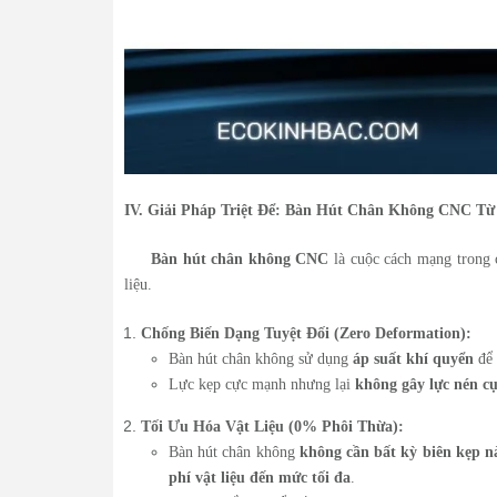
IV. Giải Pháp Triệt Để: Bàn Hút Chân Không CNC Từ
Bàn hút chân không CNC
là cuộc cách mạng trong c
liệu.
Chống Biến Dạng Tuyệt Đối (Zero Deformation):
Bàn hút chân không sử dụng
áp suất khí quyển
để 
Lực kẹp cực mạnh nhưng lại
không gây lực nén c
Tối Ưu Hóa Vật Liệu (0% Phôi Thừa):
Bàn hút chân không
không cần bất kỳ biên kẹp n
phí vật liệu đến mức tối đa
.