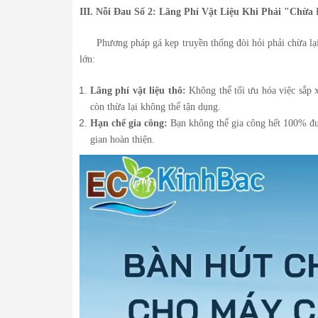
III. Nỗi Đau Số 2: Lãng Phí Vật Liệu Khi Phải "Chừ
Phương pháp gá kẹp truyền thống đòi hỏi phải chừa l
lớn:
Lãng phí vật liệu thô:
Không thể tối ưu hóa việc sắp xế
còn thừa lại không thể tận dụng.
Hạn chế gia công:
Bạn không thể gia công hết 100% đườn
gian hoàn thiện.