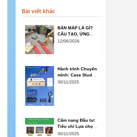
Bài viết khác
BÀN MÁP LÀ GÌ?
CẤU TẠO, ỨNG
DỤNG VÀ VAI TRÒ
12/06/2026
TRONG NGÀNH CƠ
KHÍ CHÍNH XÁC
Hành trình Chuyển
mình: Case Study
Tối ưu Năng suất
30/11/2025
Xưởng Cơ khí nhờ
Máy Taro Cần Điện
Cẩm nang Đầu tư:
Tiêu chí Lựa chọn
Thương hiệu và
30/11/2025