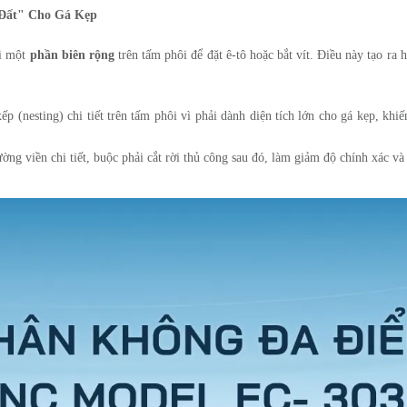
a Đất" Cho Gá Kẹp
ại một
phần biên rộng
trên tấm phôi để đặt ê-tô hoặc bắt vít. Điều này tạo ra 
p (nesting) chi tiết trên tấm phôi vì phải dành diện tích lớn cho gá kẹp, khiến
g viền chi tiết, buộc phải cắt rời thủ công sau đó, làm giảm độ chính xác và 