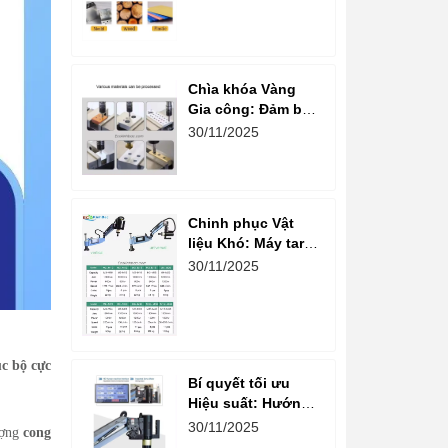
Nguồn gốc Máy
Taro Cần Điện
Nhập khẩu
Chìa khóa Vàng
Gia công: Đảm bảo
Đường Ren Đẹp và
30/11/2025
Đồng Đều Tuyệt
đối với Máy Taro
Cần Điện
Chinh phục Vật
liệu Khó: Máy taro
cần điện và Hướng
30/11/2025
dẫn Gia công Ren
trên Inox và Nhôm
ục bộ cực
Bí quyết tối ưu
Hiệu suất: Hướng
dẫn chi tiết chọn
30/11/2025
ượng
cong
Mũi Taro và Phụ