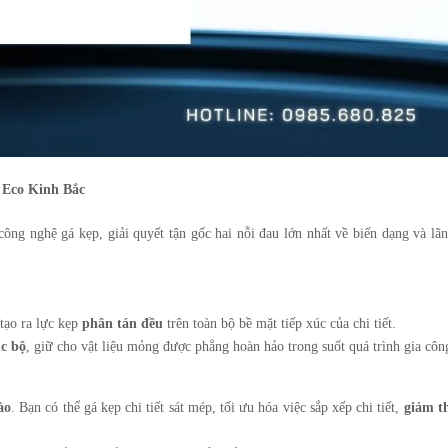
 Eco Kinh Bắc
ông nghệ gá kẹp, giải quyết tận gốc hai nỗi đau lớn nhất về biến dạng và lãn
tạo ra lực kẹp
phân tán đều
trên toàn bộ bề mặt tiếp xúc của chi tiết.
ục bộ
, giữ cho vật liệu mỏng được phẳng hoàn hảo trong suốt quá trình gia côn
ào
. Bạn có thể gá kẹp chi tiết sát mép, tối ưu hóa việc sắp xếp chi tiết,
giảm t