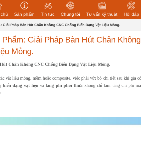
 chủ
Sản phẩm
Tin tức
Chúng tôi
Tư vấn kỹ thuật
Hỏi đáp
m: Giải Pháp Bàn Hút Chân Không CNC Chống Biến Dạng Vật Liệu Mỏng.
ế Phẩm: Giải Pháp Bàn Hút Chân Không
iệu Mỏng.
àn Hút Chân Không CNC Chống Biến Dạng Vật Liệu Mỏng.
các vật liệu mỏng, mềm hoặc composite, việc phải vứt bỏ chi tiết sau khi gia cô
ng
biến dạng vật liệu
và
lãng phí phôi thừa
không chỉ làm tăng chi phí mà
p.