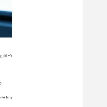
g phí vật
g.
hiểu lãng