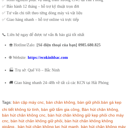
✅ Bảo hành 12 tháng – hỗ trợ kỹ thuật trọn đời
✅ Tư vấn chi tiết theo từng dòng máy và vật liệu
✅ Giao hàng nhanh – hỗ trợ online và trực tiếp
📞 Liên hệ ngay để được tư vấn & báo giá tốt nhất
☎️ Hotline/Zalo:
[Số điện thoại của bạn] 0985.680.825
🌐 Website:
https://ecokinhbac.com
🏭 Trụ sở: Quế Võ – Bắc Ninh
🚚 Giao hàng nhanh 24–48h về tất cả các KCN tại Hải Phòng
Tags:
bàn cặp máy cnc,
bàn chân không,
bàn giữ phôi.bàn gá kẹp
chi tiết không từ tính,
bàn giữ tấm gia công,
Bàn hút chân không,
bàn hút chân không cnc,
bàn hút chân không giữ kẹp phôi cho máy
cnc,
bàn hút chân không giữ phôi,
bàn hút chân không không
gioăng.,
bàn hút chân không lực hút mạnh,
bàn hút chân không máy