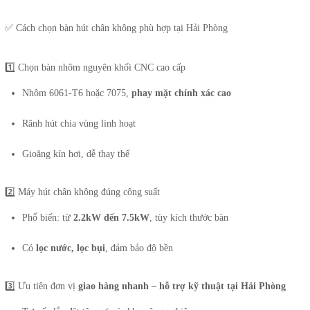
✅ Cách chọn bàn hút chân không phù hợp tại Hải Phòng
1️⃣ Chọn bàn nhôm nguyên khối CNC cao cấp
Nhôm 6061-T6 hoặc 7075,
phay mặt chính xác cao
Rãnh hút chia vùng linh hoạt
Gioăng kín hơi, dễ thay thế
2️⃣ Máy hút chân không đúng công suất
Phổ biến: từ
2.2kW đến 7.5kW
, tùy kích thước bàn
Có
lọc nước, lọc bụi
, đảm bảo độ bền
3️⃣ Ưu tiên đơn vị
giao hàng nhanh – hỗ trợ kỹ thuật tại Hải Phòng