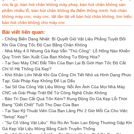
cnc là gì,
bàn hút chân không máy phay,
bàn hút chân không sản
phẩm nhiều lỗ,
bàn hút chân không đa điểm thông minh,
hút chân
không máy cnc,
máy cnc,
tất tần tật về bàn hút chân không,
tìm hiểu
bàn hút chân không cho máy cnc
Bài viết liên quan:
-
Chống Biến Dạng Nhiệt: Bí Quyết Giữ Vật Liệu Phẳng Tuyệt Đối
Khi Gia Công Tốc Độ Cao Bằng Chân Không
-
Nhà Máy 4.0 Nhưng Gá Kẹp Vẫn "Thủ Công": Lỗ Hổng Nào Khiến
Quy Trình Sản Xuất Của Bạn Không Tự Động Hóa?
-
Tại Sao Máy CNC Đắt Tiền Của Bạn Lại Bị Giới Hạn Tốc Độ Cắt
Chỉ Vì Hệ Thống Gá Kẹp?
-
Khó Khăn Lớn Nhất Khi Gia Công Chi Tiết Nhỏ và Hình Dạng Phức
Tạp: Giải Pháp Kẹp Không Để Lại Dấu
-
Sai Số Gia Công Vật Liệu Mỏng: Nỗi Ám Ảnh Của Mọi Nhà Máy
CNC và Giải Pháp Triệt Để Từ Công Nghệ Chân Không
-
Bảo Trì Dao Cắt Quá Tốn Kém? Rung Động Do Gá Kẹp Lỗi Thời
Đang "Giết Chết" Tuổi Thọ Dao Của Bạn
-
Tại Sao Kỹ Thuật Viên Của Bạn Lãng Phí 2 Giờ Mỗi Ca Cho Việc
"Setup" Kẹp?
-
"Sự Cố Văng Vật Liệu": Rủi Ro An Toàn Lao Động Thường Gặp Khi
Gá Kẹp Vật Liệu Mỏng Bằng Cách Truyền Thống