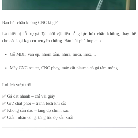
Bàn hút chân không CNC là gì?
Là thiết bị hỗ trợ gá đặt phôi vật liệu bằng
lực hút chân không
, thay thế
cho các loại
kẹp cơ truyền thống
. Bàn hút phù hợp cho:
Gỗ MDF, ván ép, nhôm tấm, nhựa, mica, inox,...
Máy CNC router, CNC phay, máy cắt plasma có gá tấm mỏng
Lợi ích vượt trội:
✅ Gá đặt nhanh – chỉ vài giây
✅ Giữ chặt phôi – tránh lệch khi cắt
✅ Không cản dao – tăng độ chính xác
✅ Giảm nhân công, tăng tốc độ sản xuất