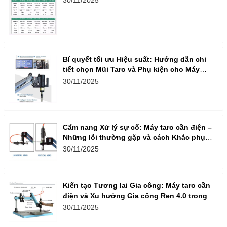
Bí quyết tối ưu Hiệu suất: Hướng dẫn chi
tiết chọn Mũi Taro và Phụ kiện cho Máy
Taro Cần Điện
30/11/2025
Cẩm nang Xử lý sự cố: Máy taro cần điện –
Những lỗi thường gặp và cách Khắc phục
nhanh, hiệu quả
30/11/2025
Kiến tạo Tương lai Gia công: Máy taro cần
điện và Xu hướng Gia công Ren 4.0 trong
Doanh nghiệp Việt
30/11/2025