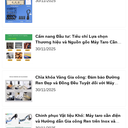
30/11/2025
Cẩm nang Đầu tư: Tiêu chí Lựa chọn
Thương hiệu và Nguồn gốc Máy Taro Cần
Điện Nhập khẩu
30/11/2025
Chìa khóa Vàng Gia công: Đảm bảo Đường
Ren Đẹp và Đồng Đều Tuyệt đối với Máy
Taro Cần Điện
30/11/2025
Chinh phục Vật liệu Khó: Máy taro cần điện
và Hướng dẫn Gia công Ren trên Inox và
Nhôm
30/11/2025