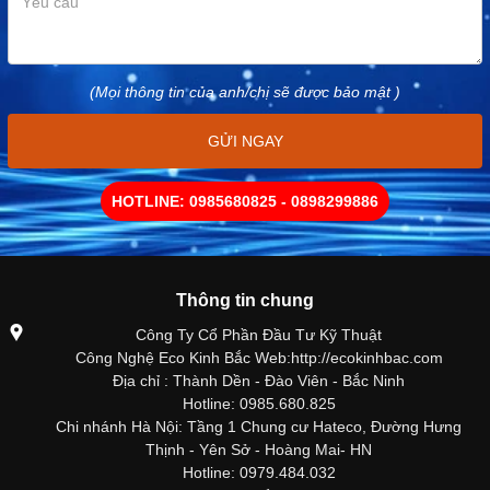
(Mọi thông tin của anh/chị sẽ được bảo mật )
GỬI NGAY
HOTLINE: 0985680825 - 0898299886
Thông tin chung
Công Ty Cổ Phần Đầu Tư Kỹ Thuật
Công Nghệ Eco Kinh Bắc Web:http://ecokinhbac.com
Địa chỉ : Thành Dền - Đào Viên - Bắc Ninh
Hotline: 0985.680.825
Chi nhánh Hà Nội: Tầng 1 Chung cư Hateco, Đường Hưng
Thịnh - Yên Sở - Hoàng Mai- HN
Hotline: 0979.484.032