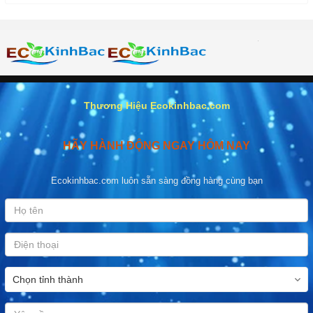
Thương Hiệu Ecokinhbac.com
HÃY HÀNH ĐỘNG NGAY HÔM NAY
Ecokinhbac.com luôn sẵn sàng đồng hàng cùng bạn