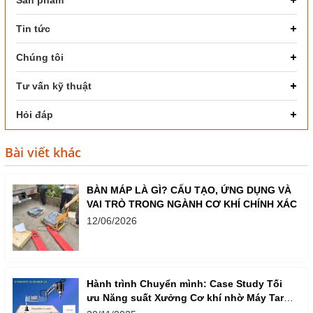
Tin tức
Chúng tôi
Tư vấn kỹ thuật
Hỏi đáp
Bài viết khác
BÀN MÁP LÀ GÌ? CẤU TẠO, ỨNG DỤNG VÀ
VAI TRÒ TRONG NGÀNH CƠ KHÍ CHÍNH XÁC
12/06/2026
Hành trình Chuyển mình: Case Study Tối
ưu Năng suất Xưởng Cơ khí nhờ Máy Taro
Cần Điện