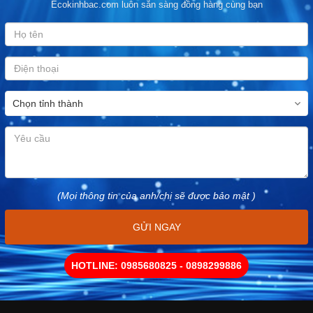
Ecokinhbac.com luôn sẵn sàng đồng hàng cùng bạn
(Mọi thông tin của anh/chị sẽ được bảo mật )
GỬI NGAY
HOTLINE: 0985680825 - 0898299886