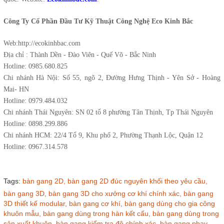
Công Ty Cổ Phần Đầu Tư Kỹ Thuật Công Nghệ Eco Kinh Bắc
Web:http://ecokinhbac.com
Địa chỉ : Thành Dền - Đào Viên - Quế Võ - Bắc Ninh
Hotline: 0985.680.825
Chi nhánh Hà Nội: Số 55, ngõ 2, Đường Hưng Thịnh - Yên Sở - Hoàng
Mai- HN
Hotline: 0979.484.032
Chi nhánh Thái Nguyên: SN 02 tổ 8 phường Tân Thịnh, Tp Thái Nguyên
Hotline: 0898.299.886
Chi nhánh HCM: 22/4 Tổ 9, Khu phố 2, Phường Thạnh Lộc, Quận 12
Hotline: 0967.314.578
Tags:
bàn gang 2D,
bàn gang 2D đúc nguyên khối theo yêu cầu,
bàn gang 3D,
bàn gang 3D cho xưởng cơ khí chính xác,
bàn gang
3D thiết kế modular,
bàn gang cơ khí,
bàn gang dùng cho gia công
khuôn mẫu,
bàn gang dùng trong hàn kết cấu,
bàn gang dùng trong
sản xuất khuôn,
bàn gang kiểm tra độ chính xác,
bàn gang phay