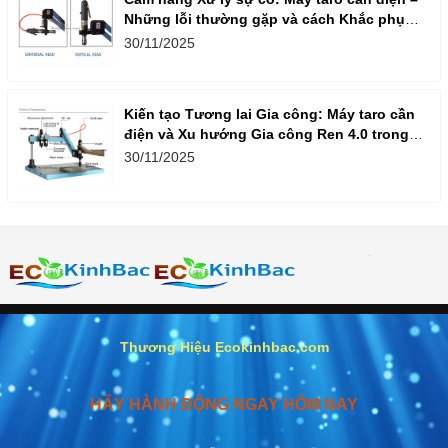
Những lỗi thường gặp và cách Khắc phục
nhanh, hiệu quả
30/11/2025
Kiến tạo Tương lai Gia công: Máy taro cần
điện và Xu hướng Gia công Ren 4.0 trong
Doanh nghiệp Việt
30/11/2025
Thương Hiệu Ecokinhbac.com
HÃY HÀNH ĐỘNG NGAY HÔM NAY