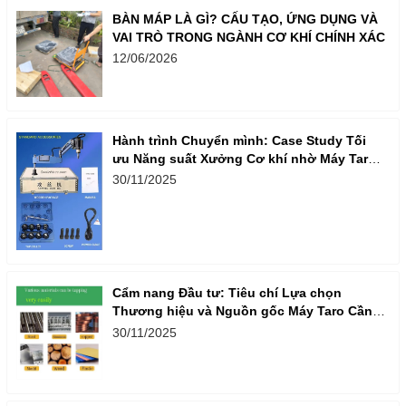
BÀN MÁP LÀ GÌ? CẤU TẠO, ỨNG DỤNG VÀ
VAI TRÒ TRONG NGÀNH CƠ KHÍ CHÍNH XÁC
12/06/2026
Hành trình Chuyển mình: Case Study Tối
ưu Năng suất Xưởng Cơ khí nhờ Máy Taro
Cần Điện
30/11/2025
Cẩm nang Đầu tư: Tiêu chí Lựa chọn
Thương hiệu và Nguồn gốc Máy Taro Cần
Điện Nhập khẩu
30/11/2025