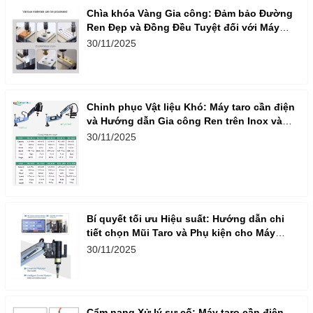
Chìa khóa Vàng Gia công: Đảm bảo Đường
Ren Đẹp và Đồng Đều Tuyệt đối với Máy
Taro Cần Điện
30/11/2025
Chinh phục Vật liệu Khó: Máy taro cần điện
và Hướng dẫn Gia công Ren trên Inox và
Nhôm
30/11/2025
Bí quyết tối ưu Hiệu suất: Hướng dẫn chi
tiết chọn Mũi Taro và Phụ kiện cho Máy
Taro Cần Điện
30/11/2025
Cẩm nang Xử lý sự cố: Máy taro cần điện –