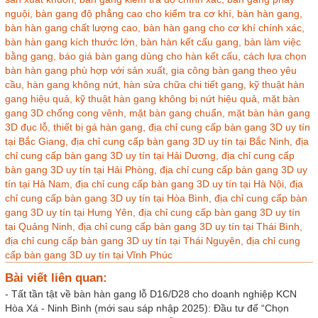
nguội,
bàn gang độ phẳng cao cho kiểm tra cơ khí,
bàn hàn gang,
bàn hàn gang chất lượng cao,
bàn hàn gang cho cơ khí chính xác,
bàn hàn gang kích thước lớn,
bàn hàn kết cấu gang,
bàn làm việc
bằng gang,
báo giá bàn gang dùng cho hàn kết cấu,
cách lựa chọn
bàn hàn gang phù hợp với sản xuất,
gia công bàn gang theo yêu
cầu,
hàn gang không nứt,
hàn sửa chữa chi tiết gang,
kỹ thuật hàn
gang hiệu quả,
kỹ thuật hàn gang không bị nứt hiệu quả,
mặt bàn
gang 3D chống cong vênh,
mặt bàn gang chuẩn,
mặt bàn hàn gang
3D đục lỗ,
thiết bị gá hàn gang,
địa chỉ cung cấp bàn gang 3D uy tín
tại Bắc Giang,
địa chỉ cung cấp bàn gang 3D uy tín tại Bắc Ninh,
địa
chỉ cung cấp bàn gang 3D uy tín tại Hải Dương,
địa chỉ cung cấp
bàn gang 3D uy tín tại Hải Phòng,
địa chỉ cung cấp bàn gang 3D uy
tín tại Hà Nam,
địa chỉ cung cấp bàn gang 3D uy tín tại Hà Nội,
địa
chỉ cung cấp bàn gang 3D uy tín tại Hòa Bình,
địa chỉ cung cấp bàn
gang 3D uy tín tại Hưng Yên,
địa chỉ cung cấp bàn gang 3D uy tín
tại Quảng Ninh,
địa chỉ cung cấp bàn gang 3D uy tín tại Thái Bình,
địa chỉ cung cấp bàn gang 3D uy tín tại Thái Nguyên,
địa chỉ cung
cấp bàn gang 3D uy tín tại Vĩnh Phúc
Bài viết liên quan:
-
Tất tần tật về bàn hàn gang lỗ D16/D28 cho doanh nghiệp KCN
Hòa Xá - Ninh Bình (mới sau sáp nhập 2025): Đầu tư để “Chọn