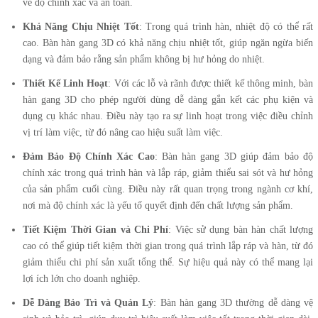
về độ chính xác và an toàn.
Khả Năng Chịu Nhiệt Tốt
: Trong quá trình hàn, nhiệt độ có thể rất
cao. Bàn hàn gang 3D có khả năng chịu nhiệt tốt, giúp ngăn ngừa biến
dạng và đảm bảo rằng sản phẩm không bị hư hỏng do nhiệt.
Thiết Kế Linh Hoạt
: Với các lỗ và rãnh được thiết kế thông minh, bàn
hàn gang 3D cho phép người dùng dễ dàng gắn kết các phụ kiện và
dụng cụ khác nhau. Điều này tạo ra sự linh hoạt trong việc điều chỉnh
vị trí làm việc, từ đó nâng cao hiệu suất làm việc.
Đảm Bảo Độ Chính Xác Cao
: Bàn hàn gang 3D giúp đảm bảo độ
chính xác trong quá trình hàn và lắp ráp, giảm thiểu sai sót và hư hỏng
của sản phẩm cuối cùng. Điều này rất quan trọng trong ngành cơ khí,
nơi mà độ chính xác là yếu tố quyết định đến chất lượng sản phẩm.
Tiết Kiệm Thời Gian và Chi Phí
: Việc sử dụng bàn hàn chất lượng
cao có thể giúp tiết kiệm thời gian trong quá trình lắp ráp và hàn, từ đó
giảm thiểu chi phí sản xuất tổng thể. Sự hiệu quả này có thể mang lại
lợi ích lớn cho doanh nghiệp.
Dễ Dàng Bảo Trì và Quản Lý
: Bàn hàn gang 3D thường dễ dàng vệ