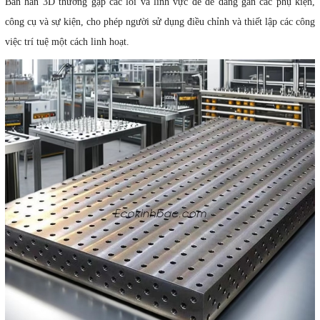
Bàn hàn 3D thường gặp các lỗi và lĩnh vực để dễ dàng gắn các phụ kiện,
công cụ và sự kiện, cho phép người sử dụng điều chỉnh và thiết lập các công
việc trí tuệ một cách linh hoạt.