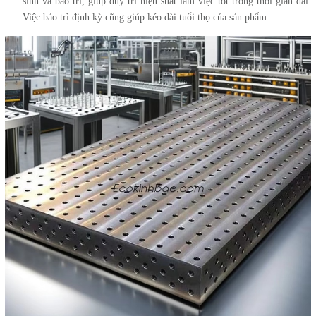
sinh và bảo trì, giúp duy trì hiệu suất làm việc tốt trong thời gian dài.
Việc bảo trì định kỳ cũng giúp kéo dài tuổi thọ của sản phẩm.