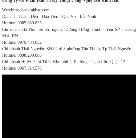
Công Ty Cổ Phần Đầu Tư Kỹ Thuật Công Nghệ Eco Kinh Bắc
Web:http://ecokinhbac.com
Địa chỉ : Thành Dền - Đào Viên - Quế Võ - Bắc Ninh
Hotline: 0985.680.825
Chi nhánh Hà Nội: Số 55, ngõ 2, Đường Hưng Thịnh - Yên Sở - Hoàng
Mai- HN
Hotline: 0979.484.032
Chi nhánh Thái Nguyên: SN 02 tổ 8 phường Tân Thịnh, Tp Thái Nguyên
Hotline: 0898.299.886
Chi nhánh HCM: 22/4 Tổ 9, Khu phố 2, Phường Thạnh Lộc, Quận 12
Hotline: 0967.314.578