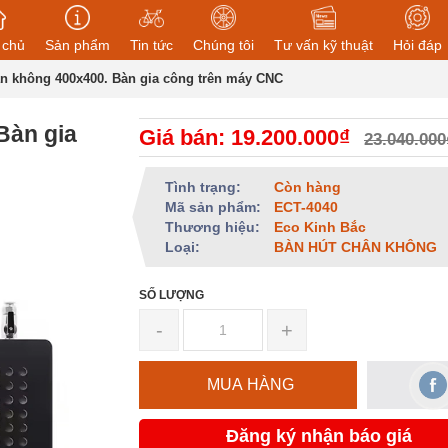
 chủ
Sản phẩm
Tin tức
Chúng tôi
Tư vấn kỹ thuật
Hỏi đáp
ân không 400x400. Bàn gia công trên máy CNC
Bàn gia
Giá bán: 19.200.000₫
23.040.000
Tình trạng:
Còn hàng
Mã sản phẩm:
ECT-4040
Thương hiệu:
Eco Kinh Bắc
Loại:
BÀN HÚT CHÂN KHÔNG
SỐ LƯỢNG
-
+
MUA HÀNG
Đăng ký nhận báo giá