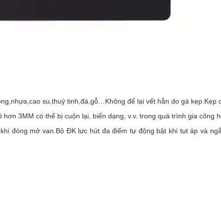
g,nhựa,cao su,thuỷ tinh,đá,gỗ…Không để lại vết hằn do gá kẹp.Kẹp cá
hơn 3MM có thể bị cuộn lại, biến dạng, v.v. trong quá trình gia công h
hi đóng mở van.Bộ ĐK lực hút đa điểm tự động bật khi tụt áp và ngắt k