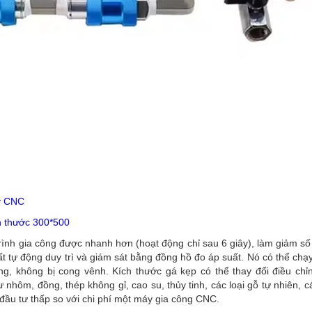
y CNC
h thước 300*500
h gia công được nhanh hơn (hoạt động chỉ sau 6 giây), làm giảm số l
uất tự động duy trì và giám sát bằng đồng hồ đo áp suất. Nó có thể chạ
g, không bị cong vênh. Kích thước gá kẹp có thể thay đổi điều chỉ
nhôm, đồng, thép không gỉ, cao su, thủy tinh, các loại gỗ tự nhiên, c
 đầu tư thấp so với chi phí một máy gia công CNC.