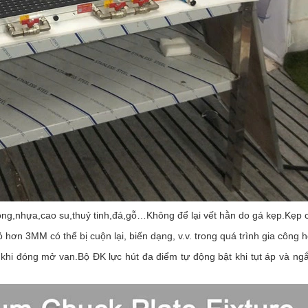
g,nhựa,cao su,thuỷ tinh,đá,gỗ…Không để lại vết hằn do gá kẹp.Kẹp cá
hơn 3MM có thể bị cuộn lại, biến dạng, v.v. trong quá trình gia công h
hi đóng mở van.Bộ ĐK lực hút đa điểm tự động bật khi tụt áp và ngắt k