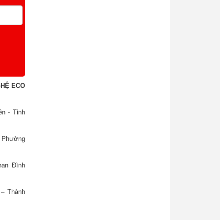
GHỆ ECO
n - Tỉnh
, Phường
han Đình
 – Thành