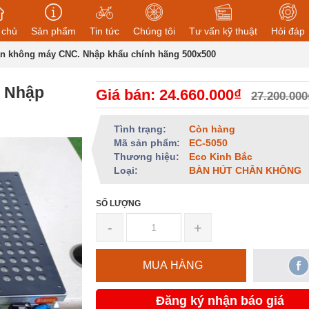
 chủ
Sản phẩm
Tin tức
Chúng tôi
Tư vấn kỹ thuật
Hỏi đáp
ân không máy CNC. Nhập khẩu chính hãng 500x500
. Nhập
Giá bán: 24.660.000₫
27.200.000
Tình trạng:
Còn hàng
Mã sản phẩm:
EC-5050
Thương hiệu:
Eco Kinh Bắc
Loại:
BÀN HÚT CHÂN KHÔNG
SỐ LƯỢNG
-
+
MUA HÀNG
Đăng ký nhận báo giá