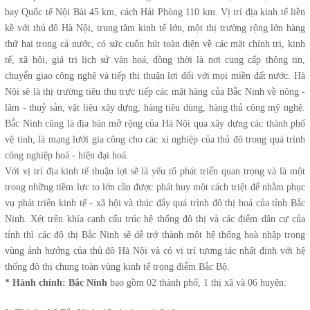
bay Quốc tế Nội Bài 45 km, cách Hải Phòng 110 km. Vị trí địa kinh tế liền
kề với thủ đô Hà Nội, trung tâm kinh tế lớn, một thị trường rộng lớn hàng
thứ hai trong cả nước, có sức cuốn hút toàn diện về các mặt chính trị, kinh
tế, xã hội, giá trị lịch sử văn hoá, đồng thời là nơi cung cấp thông tin,
chuyển giao công nghệ và tiếp thị thuận lợi đối với mọi miền đất nước. Hà
Nội sẽ là thị trường tiêu thụ trực tiếp các mặt hàng của Bắc Ninh về nông -
lâm - thuỷ sản, vật liệu xây dựng, hàng tiêu dùng, hàng thủ công mỹ nghệ.
Bắc Ninh cũng là địa bàn mở rộng của Hà Nội qua xây dựng các thành phố
vệ tinh, là mạng lưới gia công cho các xí nghiệp của thủ đô trong quá trình
công nghiệp hoá - hiện đại hoá.
Với vị trí địa kinh tế thuận lợi sẽ là yếu tố phát triển quan trọng và là một
trong những tiềm lực to lớn cần được phát huy một cách triệt để nhằm phục
vụ phát triển kinh tế - xã hội và thúc đẩy quá trình đô thị hoá của tỉnh Bắc
Ninh. Xét trên khía cạnh cấu trúc hệ thống đô thị và các điểm dân cư của
tỉnh thì các đô thị Bắc Ninh sẽ dễ trở thành một hệ thống hoà nhập trong
vùng ảnh hưởng của thủ đô Hà Nội và có vị trí tương tác nhất định với hệ
thống đô thị chung toàn vùng kinh tế trọng điểm Bắc Bộ.
* Hành chính:
Bắc Ninh
bao gồm 02 thành phố, 1 thị xã và 06 huyện: