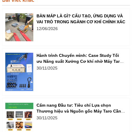
BÀN MÁP LÀ GÌ? CẤU TẠO, ỨNG DỤNG VÀ
VAI TRÒ TRONG NGÀNH CƠ KHÍ CHÍNH XÁC
12/06/2026
Hành trình Chuyển mình: Case Study Tối
ưu Năng suất Xưởng Cơ khí nhờ Máy Taro
Cần Điện
30/11/2025
Cẩm nang Đầu tư: Tiêu chí Lựa chọn
Thương hiệu và Nguồn gốc Máy Taro Cần
Điện Nhập khẩu
30/11/2025