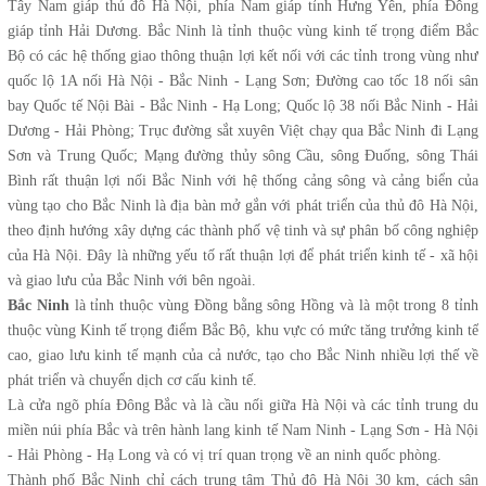
Tây Nam giáp thủ đô Hà Nội, phía Nam giáp tỉnh Hưng Yên, phía Đông
giáp tỉnh Hải Dương. Bắc Ninh là tỉnh thuộc vùng kinh tế trọng điểm Bắc
Bộ có các hệ thống giao thông thuận lợi kết nối với các tỉnh trong vùng như
quốc lộ 1A nối Hà Nội - Bắc Ninh - Lạng Sơn; Đường cao tốc 18 nối sân
bay Quốc tế Nội Bài - Bắc Ninh - Hạ Long; Quốc lộ 38 nối Bắc Ninh - Hải
Dương - Hải Phòng; Trục đường sắt xuyên Việt chạy qua Bắc Ninh đi Lạng
Sơn và Trung Quốc; Mạng đường thủy sông Cầu, sông Đuống, sông Thái
Bình rất thuận lợi nối Bắc Ninh với hệ thống cảng sông và cảng biển của
vùng tạo cho Bắc Ninh là địa bàn mở gắn với phát triển của thủ đô Hà Nội,
theo định hướng xây dựng các thành phố vệ tinh và sự phân bố công nghiệp
của Hà Nội. Đây là những yếu tố rất thuận lợi để phát triển kinh tế - xã hội
và giao lưu của Bắc Ninh với bên ngoài.
Bắc Ninh
là tỉnh thuộc vùng Đồng bằng sông Hồng và là một trong 8 tỉnh
thuộc vùng Kinh tế trọng điểm Bắc Bộ, khu vực có mức tăng trưởng kinh tế
cao, giao lưu kinh tế mạnh của cả nước, tạo cho Bắc Ninh nhiều lợi thế về
phát triển và chuyển dịch cơ cấu kinh tế.
Là cửa ngõ phía Đông Bắc và là cầu nối giữa Hà Nội và các tỉnh trung du
miền núi phía Bắc và trên hành lang kinh tế Nam Ninh - Lạng Sơn - Hà Nội
- Hải Phòng - Hạ Long và có vị trí quan trọng về an ninh quốc phòng.
Thành phố Bắc Ninh chỉ cách trung tâm Thủ đô Hà Nội 30 km, cách sân