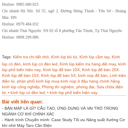
Hotline: 0985.680.825
Chi nhánh Hà Nội: Số 55, ngõ 2, Đường Hưng Thịnh - Yên Sở - Hoàng
Mai- HN
Hotline: 0979.484.032
Chi nhánh Thái Nguyên: SN 02 tổ 8 phường Tân Thịnh, Tp Thái Nguyên
Hotline: 0898.299.886
Tags:
Kiểm tra chi tiết nhỏ,
Kính lúp bỏ túi,
Kính lúp cầm tay,
Kính
lúp có đèn,
kính lúp có đèn led,
Kính lúp kiểm tra hàng dệt may,
kính
lúp phổ biến hiện nay,
Kính lúp để bàn 10X,
Kính lúp để bàn 20X
Kính lúp để bàn 15X,
Kính lúp để bàn 5X,
kính núp để bàn,
Linh kiện
điện tử,
phân phối kính lúp mua kính núp ở đâu hàng chính hãng
kính lúp công nghiệp,
Phòng thí nghiệm,
phóng đại,
Sửa chữa điện
tử,
• kính lúp có đèn led,
• kính lúp phổ biến hiện nay
Bài viết liên quan:
-
BÀN MÁP LÀ GÌ? CẤU TẠO, ỨNG DỤNG VÀ VAI TRÒ TRONG
NGÀNH CƠ KHÍ CHÍNH XÁC
-
Hành trình Chuyển mình: Case Study Tối ưu Năng suất Xưởng Cơ
khí nhờ Máy Taro Cần Điện