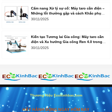
Cẩm nang Xử lý sự cố: Máy taro cần điện –
Những lỗi thường gặp và cách Khắc phục
nhanh, hiệu quả
30/11/2025
Kiến tạo Tương lai Gia công: Máy taro cần
điện và Xu hướng Gia công Ren 4.0 trong
Doanh nghiệp Việt
30/11/2025
Thương Hiệu Ecokinhbac.com
HÃY HÀNH ĐỘNG NGAY HÔM NAY