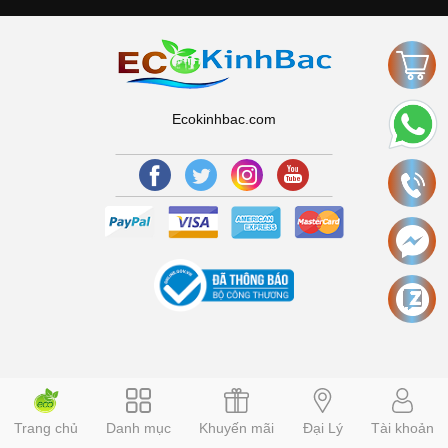
Ecokinhbac.com
Trang chủ
Danh mục
Khuyến mãi
Đại Lý
Tài khoản