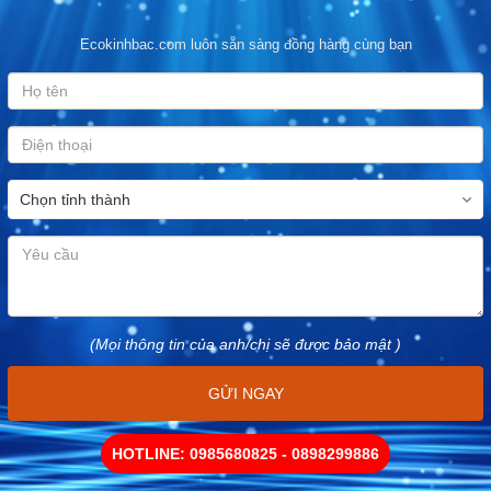
Ecokinhbac.com luôn sẵn sàng đồng hàng cùng bạn
(Mọi thông tin của anh/chị sẽ được bảo mật )
GỬI NGAY
HOTLINE: 0985680825 - 0898299886