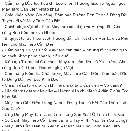
-
Cẩm nang Đầu tư: Tiêu chí Lựa chọn Thương hiệu và Nguồn gốc
Máy Taro Cần Điện Nhập khẩu
-
Chìa khóa Vàng Gia công: Đảm bảo Đường Ren Đẹp và Đồng Đều
Tuyệt đối với Máy Taro Cần Điện
-
Chinh phục Vật liệu Khó: Máy taro cần điện và Hướng dẫn Gia
công Ren trên Inox và Nhôm
-
Bí quyết tối ưu Hiệu suất: Hướng dẫn chi tiết chọn Mũi Taro và Phụ
kiện cho Máy Taro Cần Điện
-
Cẩm nang Xử lý sự cố: Máy taro cần điện – Những lỗi thường gặp
và cách Khắc phục nhanh, hiệu quả
-
Kiến tạo Tương lai Gia công: Máy taro cần điện và Xu hướng Gia
công Ren 4.0 trong Doanh nghiệp Việt
-
Cẩm nang Kiểm tra Chất lượng Máy Taro Cần Điện: Đảm bảo Đầu
tư Đúng Đắn với Eco Kinh Bắc
-
Chi phí đầu tư và lợi ích khi mua máy taro cần điện – Có đáng?
-
Lắp đặt máy taro cần điện – Hướng dẫn chi tiết từ A đến Z của Eco
Kinh Bắc
-
Máy Taro Cần Điện Trong Ngành Đóng Tàu và Kết Cấu Thép – Vì
Sao Cần?
-
Ứng Dụng Máy Taro Cần Điện Trong Sản Xuất Ô Tô và Linh Kiện
-
So Sánh Máy Taro Cần Điện và Taro Tay – Khi Nào Nên Sử Dụng?
-
Máy Taro Cần Điện M12-M48 – Mạnh Mẽ Cho Công Việc Taro