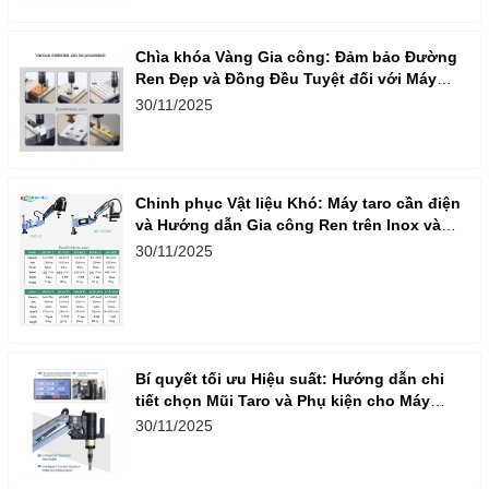
Chìa khóa Vàng Gia công: Đảm bảo Đường
Ren Đẹp và Đồng Đều Tuyệt đối với Máy
Taro Cần Điện
30/11/2025
Chinh phục Vật liệu Khó: Máy taro cần điện
và Hướng dẫn Gia công Ren trên Inox và
Nhôm
30/11/2025
Bí quyết tối ưu Hiệu suất: Hướng dẫn chi
tiết chọn Mũi Taro và Phụ kiện cho Máy
Taro Cần Điện
30/11/2025