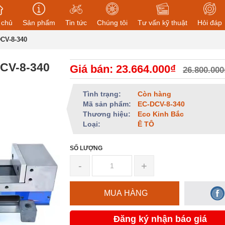
 chủ
Sản phẩm
Tin tức
Chúng tôi
Tư vấn kỹ thuật
Hỏi đáp
DCV-8-340
DCV-8-340
Giá bán: 23.664.000₫
26.800.000
Tình trạng:
Còn hàng
Mã sản phẩm:
EC-DCV-8-340
Thương hiệu:
Eco Kinh Bắc
Loại:
Ê TÔ
SỐ LƯỢNG
-
+
MUA HÀNG
Đăng ký nhận báo giá