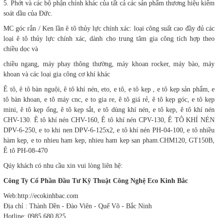
5. Phớt và các bộ phận chính khác của tất cả các sản phẩm thương hiệu kiểm
soát dầu của Đức.
MC góc rắn / Ken lần ê tô thủy lực chính xác: loại công suất cao đầy đủ các
loại ê tô thủy lực chính xác, dành cho trung tâm gia công tích hợp theo
chiều dọc và
chiều ngang, máy phay thông thường, máy khoan rocker, máy bào, máy
khoan và các loại gia công cơ khí khác
Ê tô, ê tô bàn nguội, ê tô khí nén, eto, e tô, e tô kẹp , e tô kẹp sản phẩm, e
tô bàn khoan, e tô máy cnc, e to gia re, ê tô giá rẻ, ê tô kẹp góc, e tô kẹp
mini, ê tô kẹp ống, ê tô kẹp sắt, e tô dùng khí nén, e tô kẹp, ê tô khí nén
CHV-130. Ê tô khí nén CHV-160, Ê tô khí nén CPV-130, Ê TÔ KHÍ NÉN
DPV-6-250, e to khi nen DPV-6-125x2, e tô khí nén PH-04-100, e tô nhiều
hàm kẹp, e to nhieu ham kep, nhieu ham kep san pham.CHM120, GT150B,
Ê tô PH-08-470
Qúy khách có nhu cầu xin vui lòng liên hệ:
Công Ty Cổ Phần Đầu Tư Kỹ Thuật Công Nghệ Eco Kinh Bắc
Web:http://ecokinhbac.com
Địa chỉ : Thành Dền - Đào Viên - Quế Võ - Bắc Ninh
Hotline: 0985.680.825