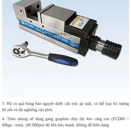
3. Hổ có quả bóng bán nguyệt dưới cấu trúc áp suất, có thể loại bỏ miệng
hổ nổi và độ nghiêng của phôi.
4. Thân nhung sử dụng gang graphite chịu lực kéo căng cao (FCD60 ~
60kgs / mm). (80.000psi) độ bền kéo mạnh, không dễ biến dạng.