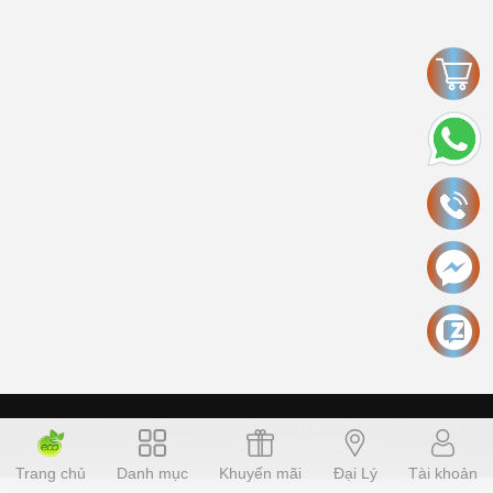
Copyright © 2006 Ecokinhbac.com Alright reversed. Designed
ecokinhbac.com
.
Cung cấp bởi Sapo
Trang chủ
Danh mục
Khuyến mãi
Đại Lý
Tài khoản