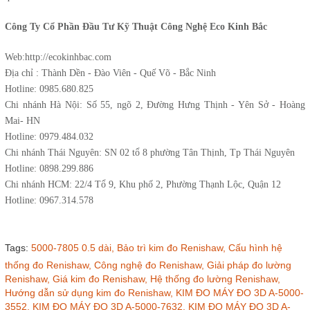
Công Ty Cổ Phần Đầu Tư Kỹ Thuật Công Nghệ Eco Kinh Bắc
Web:http://ecokinhbac.com
Địa chỉ : Thành Dền - Đào Viên - Quế Võ - Bắc Ninh
Hotline: 0985.680.825
Chi nhánh Hà Nội: Số 55, ngõ 2, Đường Hưng Thịnh - Yên Sở - Hoàng
Mai- HN
Hotline: 0979.484.032
Chi nhánh Thái Nguyên: SN 02 tổ 8 phường Tân Thịnh, Tp Thái Nguyên
Hotline: 0898.299.886
Chi nhánh HCM: 22/4 Tổ 9, Khu phố 2, Phường Thạnh Lộc, Quận 12
Hotline: 0967.314.578
Tags:
5000-7805 0.5 dài,
Bảo trì kim đo Renishaw,
Cấu hình hệ
thống đo Renishaw,
Công nghệ đo Renishaw,
Giải pháp đo lường
Renishaw,
Giá kim đo Renishaw,
Hệ thống đo lường Renishaw,
Hướng dẫn sử dụng kim đo Renishaw,
KIM ĐO MÁY ĐO 3D A-5000-
3552,
KIM ĐO MÁY ĐO 3D A-5000-7632,
KIM ĐO MÁY ĐO 3D A-