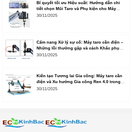
Bí quyết tối ưu Hiệu suất: Hướng dẫn chi
tiết chọn Mũi Taro và Phụ kiện cho Máy
Taro Cần Điện
30/11/2025
Cẩm nang Xử lý sự cố: Máy taro cần điện –
Những lỗi thường gặp và cách Khắc phục
nhanh, hiệu quả
30/11/2025
Kiến tạo Tương lai Gia công: Máy taro cần
điện và Xu hướng Gia công Ren 4.0 trong
Doanh nghiệp Việt
30/11/2025