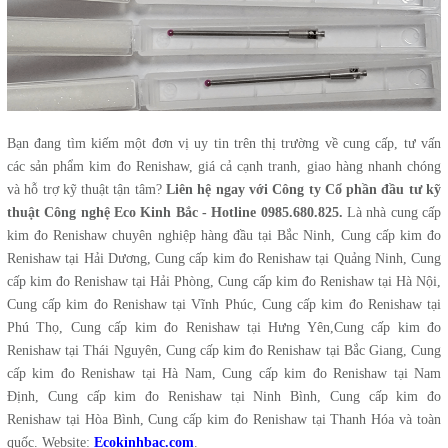
Bạn đang tìm kiếm một đơn vị uy tin trên thị trường về cung cấp, tư vấn
các sản phẩm kim đo Renishaw, giá cả cạnh tranh, giao hàng nhanh chóng
và hỗ trợ kỹ thuật tận tâm?
Liên hệ ngay với Công ty Cổ phần đầu tư kỹ
thuật Công nghệ Eco Kinh Bắc - Hotline 0985.680.825.
Là nhà cung cấp
kim đo Renishaw chuyên nghiệp hàng đầu tại Bắc Ninh, Cung cấp kim đo
Renishaw tại Hải Dương, Cung cấp kim đo Renishaw tại Quảng Ninh, Cung
cấp kim đo Renishaw tại Hải Phòng, Cung cấp kim đo Renishaw tại Hà Nội,
Cung cấp kim đo Renishaw tại Vĩnh Phúc, Cung cấp kim đo Renishaw tại
Phú Thọ, Cung cấp kim đo Renishaw tại Hưng Yên,Cung cấp kim đo
Renishaw tại Thái Nguyên, Cung cấp kim đo Renishaw tại Bắc Giang, Cung
cấp kim đo Renishaw tại Hà Nam, Cung cấp kim đo Renishaw tại Nam
Định, Cung cấp kim đo Renishaw tại Ninh Bình, Cung cấp kim đo
Renishaw tại Hòa Bình, Cung cấp kim đo Renishaw tại Thanh Hóa và toàn
quốc. Website:
Ecokinhbac.com
.