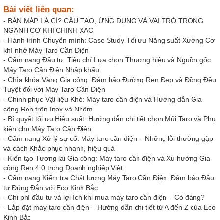
Bài viết liên quan:
-
BÀN MÁP LÀ GÌ? CẤU TẠO, ỨNG DỤNG VÀ VAI TRÒ TRONG
NGÀNH CƠ KHÍ CHÍNH XÁC
-
Hành trình Chuyển mình: Case Study Tối ưu Năng suất Xưởng Cơ
khí nhờ Máy Taro Cần Điện
-
Cẩm nang Đầu tư: Tiêu chí Lựa chọn Thương hiệu và Nguồn gốc
Máy Taro Cần Điện Nhập khẩu
-
Chìa khóa Vàng Gia công: Đảm bảo Đường Ren Đẹp và Đồng Đều
Tuyệt đối với Máy Taro Cần Điện
-
Chinh phục Vật liệu Khó: Máy taro cần điện và Hướng dẫn Gia
công Ren trên Inox và Nhôm
-
Bí quyết tối ưu Hiệu suất: Hướng dẫn chi tiết chọn Mũi Taro và Phụ
kiện cho Máy Taro Cần Điện
-
Cẩm nang Xử lý sự cố: Máy taro cần điện – Những lỗi thường gặp
và cách Khắc phục nhanh, hiệu quả
-
Kiến tạo Tương lai Gia công: Máy taro cần điện và Xu hướng Gia
công Ren 4.0 trong Doanh nghiệp Việt
-
Cẩm nang Kiểm tra Chất lượng Máy Taro Cần Điện: Đảm bảo Đầu
tư Đúng Đắn với Eco Kinh Bắc
-
Chi phí đầu tư và lợi ích khi mua máy taro cần điện – Có đáng?
-
Lắp đặt máy taro cần điện – Hướng dẫn chi tiết từ A đến Z của Eco
Kinh Bắc