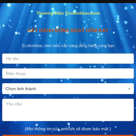
Thương Hiệu Ecokinhbac.com
HÃY HÀNH ĐỘNG NGAY HÔM NAY
Ecokinhbac.com luôn sẵn sàng đồng hàng cùng bạn
(Mọi thông tin của anh/chị sẽ được bảo mật )