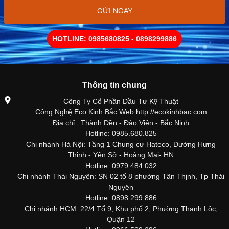
GỬI NGAY
HOTLINE: 0985680825 - 0898299886
Thông tin chung
Công Ty Cổ Phần Đầu Tư Kỹ Thuật
Công Nghệ Eco Kinh Bắc Web:http://ecokinhbac.com
Địa chỉ : Thành Dền - Đào Viên - Bắc Ninh
Hotline: 0985.680.825
Chi nhánh Hà Nội: Tầng 1 Chung cư Hateco, Đường Hưng
Thịnh - Yên Sở - Hoàng Mai- HN
Hotline: 0979.484.032
Chi nhánh Thái Nguyên: SN 02 tổ 8 phường Tân Thịnh, Tp Thái
Nguyên
Hotline: 0898.299.886
Chi nhánh HCM: 22/4 Tổ 9, Khu phố 2, Phường Thạnh Lộc,
Quận 12