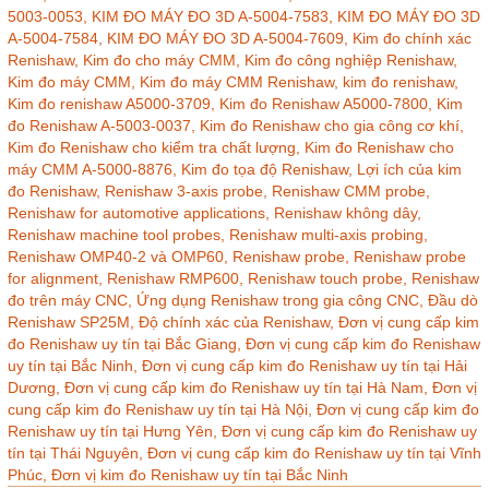
5003-0053,
KIM ĐO MÁY ĐO 3D A-5004-7583,
KIM ĐO MÁY ĐO 3D
A-5004-7584,
KIM ĐO MÁY ĐO 3D A-5004-7609,
Kim đo chính xác
Renishaw,
Kim đo cho máy CMM,
Kim đo công nghiệp Renishaw,
Kim đo máy CMM,
Kim đo máy CMM Renishaw,
kim đo renishaw,
Kim đo renishaw A5000-3709,
Kim đo Renishaw A5000-7800,
Kim
đo Renishaw A-5003-0037,
Kim đo Renishaw cho gia công cơ khí,
Kim đo Renishaw cho kiểm tra chất lượng,
Kim đo Renishaw cho
máy CMM A-5000-8876,
Kim đo tọa độ Renishaw,
Lợi ích của kim
đo Renishaw,
Renishaw 3-axis probe,
Renishaw CMM probe,
Renishaw for automotive applications,
Renishaw không dây,
Renishaw machine tool probes,
Renishaw multi-axis probing,
Renishaw OMP40-2 và OMP60,
Renishaw probe,
Renishaw probe
for alignment,
Renishaw RMP600,
Renishaw touch probe,
Renishaw
đo trên máy CNC,
Ứng dụng Renishaw trong gia công CNC,
Đầu dò
Renishaw SP25M,
Độ chính xác của Renishaw,
Đơn vị cung cấp kim
đo Renishaw uy tín tại Bắc Giang,
Đơn vị cung cấp kim đo Renishaw
uy tín tại Bắc Ninh,
Đơn vị cung cấp kim đo Renishaw uy tín tại Hải
Dương,
Đơn vị cung cấp kim đo Renishaw uy tín tại Hà Nam,
Đơn vị
cung cấp kim đo Renishaw uy tín tại Hà Nội,
Đơn vị cung cấp kim đo
Renishaw uy tín tại Hưng Yên,
Đơn vị cung cấp kim đo Renishaw uy
tín tại Thái Nguyên,
Đơn vị cung cấp kim đo Renishaw uy tín tại Vĩnh
Phúc,
Đơn vị kim đo Renishaw uy tín tại Bắc Ninh