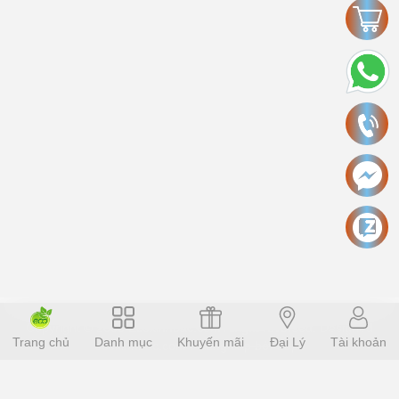
Copyright © 2006 Ecokinhbac.com Alright reversed. Designed
Trang chủ
Danh mục
Khuyến mãi
Đại Lý
Tài khoản
ecokinhbac.com
.
Cung cấp bởi Sapo