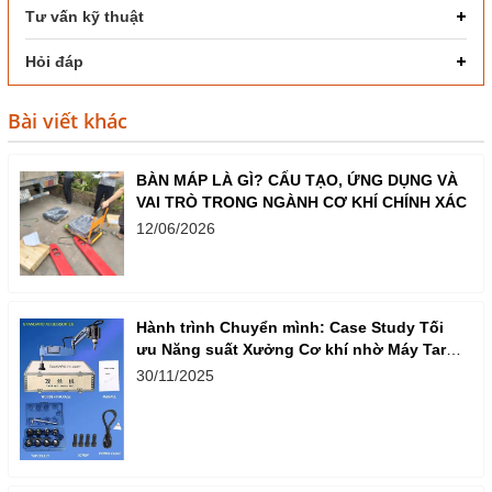
Tư vấn kỹ thuật
Hỏi đáp
Bài viết khác
BÀN MÁP LÀ GÌ? CẤU TẠO, ỨNG DỤNG VÀ
VAI TRÒ TRONG NGÀNH CƠ KHÍ CHÍNH XÁC
12/06/2026
Hành trình Chuyển mình: Case Study Tối
ưu Năng suất Xưởng Cơ khí nhờ Máy Taro
Cần Điện
30/11/2025