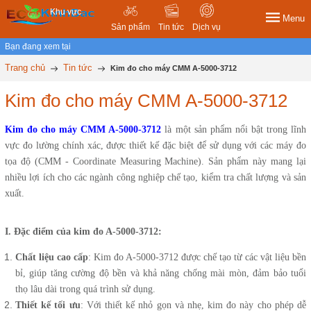
Khu vực
Menu
Sản phẩm
Tin tức
Dịch vụ
Bạn đang xem tại
Trang chủ
Tin tức
Kim đo cho máy CMM A-5000-3712
Kim đo cho máy CMM A-5000-3712
Kim đo cho máy CMM A-5000-3712
là một sản phẩm nổi bật trong lĩnh
vực đo lường chính xác, được thiết kế đặc biệt để sử dụng với các máy đo
tọa độ (CMM - Coordinate Measuring Machine). Sản phẩm này mang lại
nhiều lợi ích cho các ngành công nghiệp chế tạo, kiểm tra chất lượng và sản
xuất.
I. Đặc điểm của kim đo A-5000-3712:
Chất liệu cao cấp
: Kim đo A-5000-3712 được chế tạo từ các vật liệu bền
bỉ, giúp tăng cường độ bền và khả năng chống mài mòn, đảm bảo tuổi
thọ lâu dài trong quá trình sử dụng.
Thiết kế tối ưu
: Với thiết kế nhỏ gọn và nhẹ, kim đo này cho phép dễ