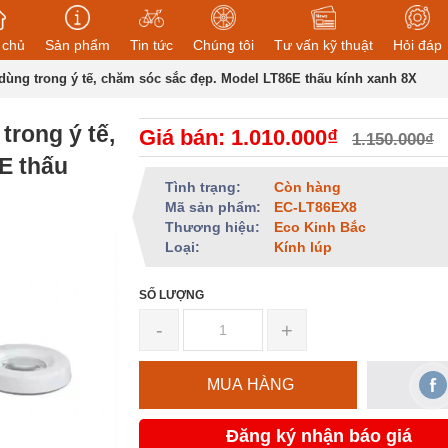
 chủ
Sản phẩm
Tin tức
Chúng tôi
Tư vấn kỹ thuật
Hỏi đáp
dùng trong ý tế, chăm sóc sắc đẹp. Model LT86E thấu kính xanh 8X
trong ý tế,
Giá bán: 1.010.000₫
1.150.000₫
E thấu
Tình trạng:
Còn hàng
Mã sản phẩm:
EC-LT86EX8
Thương hiệu:
Eco Kinh Bắc
Loại:
Kính lúp
SỐ LƯỢNG
-
+
MUA HÀNG
Đăng ký nhận báo giá