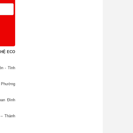
GHỆ ECO
n - Tỉnh
, Phường
han Đình
 – Thành