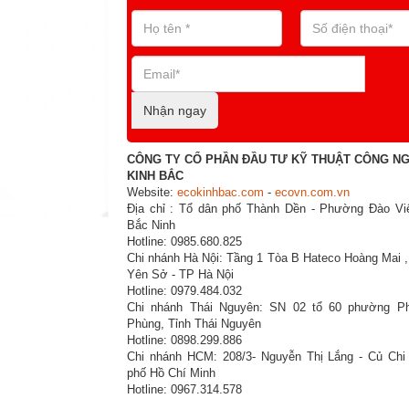
Nhận ngay
CÔNG TY CỔ PHẦN ĐẦU TƯ KỸ THUẬT CÔNG N
KINH BẮC
Website:
ecokinhbac.com
-
ecovn.com.vn
Địa chỉ : Tổ dân phố Thành Dền - Phường Đào Viê
Bắc Ninh
Hotline: 0985.680.825
Chi nhánh Hà Nội: Tầng 1 Tòa B Hateco Hoàng Mai 
Yên Sở - TP Hà Nội
Hotline: 0979.484.032
Chi nhánh Thái Nguyên: SN 02 tổ 60 phường P
Phùng, Tỉnh Thái Nguyên
Hotline: 0898.299.886
Chi nhánh HCM: 208/3- Nguyễn Thị Lắng - Củ Chi
phố Hồ Chí Minh
Hotline: 0967.314.578