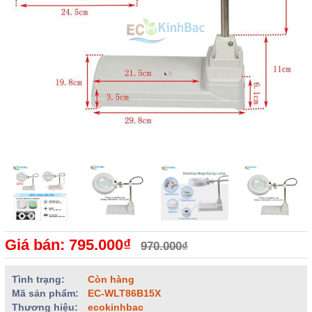
Giá bán: 795.000₫
970.000₫
Tình trạng:
Còn hàng
Mã sản phẩm:
EC-WLT86B15X
Thương hiệu:
ecokinhbac