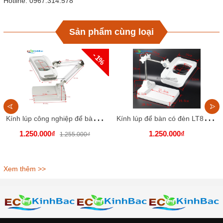
Hotline: 0967.314.578
Sản phẩm cùng loại
- 1%
K
ính lúp công nghiệp để bàn LT86I. Thấu kính trắng, góc quan sát to, rộng
K
ính lúp để bàn có đèn LT86H, thấu kính trắng
1.250.000₫
1.250.000₫
1.255.000₫
Xem thêm >>