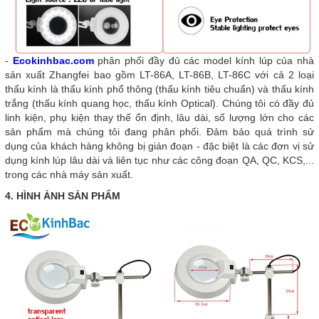
-
Ecokinhbac.com
phân phối đầy đủ các model kính lúp của nhà
sản xuất Zhangfei bao gồm LT-86A, LT-86B, LT-86C với cả 2 loại
thấu kính là thấu kính phổ thông (thấu kính tiêu chuẩn) và thấu kính
trắng (thấu kính quang học, thấu kính Optical). Chúng tôi có đầy đủ
linh kiện, phụ kiện thay thế ổn định, lâu dài, số lượng lớn cho các
sản phẩm mà chúng tôi đang phân phối. Đảm bảo quá trình sử
dụng của khách hàng không bị gián đoạn - đặc biệt là các đơn vị sử
dụng kính lúp lâu dài và liên tục như các công đoạn QA, QC, KCS,...
trong các nhà máy sản xuất.
4. HÌNH ẢNH SẢN PHẨM