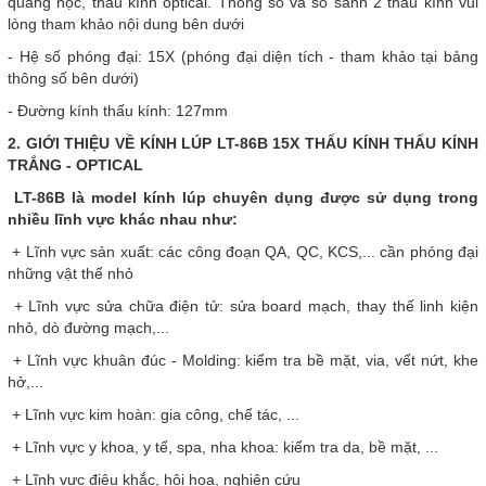
quang học, thấu kính optical. Thông số và so sánh 2 thấu kính vui
lòng tham khảo nội dung bên dưới
- Hệ số phóng đại: 15X (phóng đại diện tích - tham khảo tại bảng
thông số bên dưới)
- Đường kính thấu kính: 127mm
2. GIỚI THIỆU VỀ KÍNH LÚP LT-86B 15X THẤU KÍNH THẤU KÍNH
TRẮNG - OPTICAL
LT-86B là model kính lúp chuyên dụng được sử dụng trong
nhiều lĩnh vực khác nhau như:
+ Lĩnh vực sản xuất: các công đoạn QA, QC, KCS,... cần phóng đại
những vật thể nhỏ
+ Lĩnh vực sửa chữa điện tử: sửa board mạch, thay thế linh kiện
nhỏ, dò đường mạch,...
+ Lĩnh vực khuân đúc - Molding: kiểm tra bề mặt, via, vết nứt, khe
hở,...
+ Lĩnh vực kim hoàn: gia công, chế tác, ...
+ Lĩnh vực y khoa, y tế, spa, nha khoa: kiểm tra da, bề mặt, ...
+ Lĩnh vực điêu khắc, hội họa, nghiên cứu