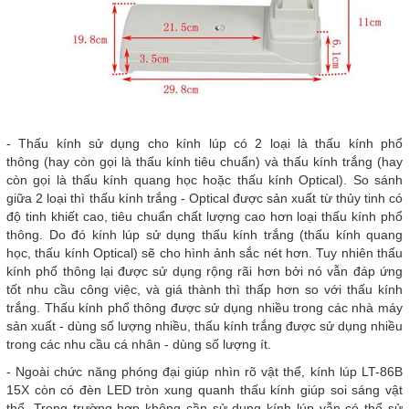
- Thấu kính sử dụng cho kính lúp có 2 loại là thấu kính phổ
thông (hay còn gọi là thấu kính tiêu chuẩn) và thấu kính trắng (hay
còn gọi là thấu kính quang học hoặc thấu kính Optical). So sánh
giữa 2 loại thì thấu kính trắng - Optical được sản xuất từ thủy tinh có
độ tinh khiết cao, tiêu chuẩn chất lượng cao hơn loại thấu kính phổ
thông. Do đó kính lúp sử dụng thấu kính trắng (thấu kính quang
học, thấu kính Optical) sẽ cho hình ảnh sắc nét hơn. Tuy nhiên thấu
kính phổ thông lại được sử dụng rộng rãi hơn bởi nó vẫn đáp ứng
tốt nhu cầu công việc, và giá thành thì thấp hơn so với thấu kính
trắng. Thấu kính phổ thông được sử dụng nhiều trong các nhà máy
sản xuất - dùng số lượng nhiều, thấu kính trắng được sử dụng nhiều
trong các nhu cầu cá nhân - dùng số lượng ít.
- Ngoài chức năng phóng đại giúp nhìn rõ vật thể, kính lúp LT-86B
15X còn có đèn LED tròn xung quanh thấu kính giúp soi sáng vật
thể. Trong trường hợp không cần sử dụng kính lúp vẫn có thể sử