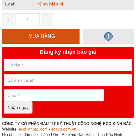
Loại:
Kính hiển vi
-
+
MUA HÀNG
Đăng ký nhận báo giá
Nhận ngay
CÔNG TY CỔ PHẦN ĐẦU TƯ KỸ THUẬT CÔNG NGHỆ ECO KINH BẮC
Website:
ecokinhbac.com
-
ecovn.com.vn
Địa chỉ : Tổ dân phố Thành Dền - Phường Đào Viên - Tỉnh Bắc Ninh