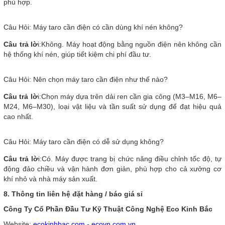
phù hợp.
Câu Hỏi: Máy taro cần điện có cần dùng khí nén không?
Câu trả lờ
i:Không. Máy hoạt động bằng nguồn điện nên không cần
hệ thống khí nén, giúp tiết kiệm chi phí đầu tư.
Câu Hỏi: Nên chọn máy taro cần điện như thế nào?
Câu trả lờ
i:Chọn máy dựa trên dải ren cần gia công (M3–M16, M6–
M24, M6–M30), loại vật liệu và tần suất sử dụng để đạt hiệu quả
cao nhất.
Câu Hỏi: Máy taro cần điện có dễ sử dụng không?
Câu trả lờ
i:Có. Máy được trang bị chức năng điều chỉnh tốc độ, tự
động đảo chiều và vận hành đơn giản, phù hợp cho cả xưởng cơ
khí nhỏ và nhà máy sản xuất.
8. Thông tin liên hệ đặt hàng / báo giá sỉ
Công Ty Cổ Phần Đầu Tư Kỹ Thuật Công Nghệ Eco Kinh Bắc
Website:
ecokinhbac.com
-
ecovn.com.vn