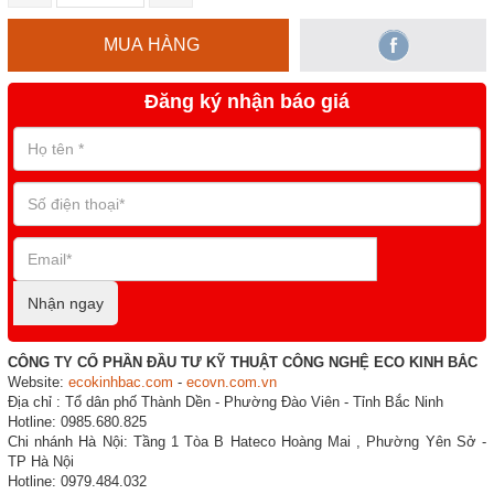
MUA HÀNG
Đăng ký nhận báo giá
Nhận ngay
CÔNG TY CỔ PHẦN ĐẦU TƯ KỸ THUẬT CÔNG NGHỆ ECO KINH BẮC
Website:
ecokinhbac.com
-
ecovn.com.vn
Địa chỉ : Tổ dân phố Thành Dền - Phường Đào Viên - Tỉnh Bắc Ninh
Hotline: 0985.680.825
Chi nhánh Hà Nội: Tầng 1 Tòa B Hateco Hoàng Mai , Phường Yên Sở -
TP Hà Nội
Hotline: 0979.484.032