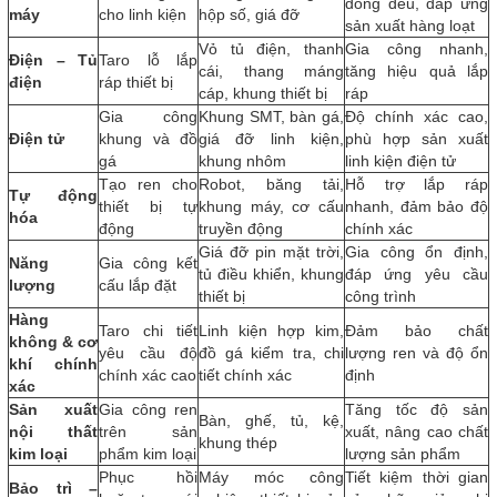
đồng đều, đáp ứng
máy
cho linh kiện
hộp số, giá đỡ
sản xuất hàng loạt
Vỏ tủ điện, thanh
Gia công nhanh,
Điện – Tủ
Taro lỗ lắp
cái, thang máng
tăng hiệu quả lắp
điện
ráp thiết bị
cáp, khung thiết bị
ráp
Gia công
Khung SMT, bàn gá,
Độ chính xác cao,
Điện tử
khung và đồ
giá đỡ linh kiện,
phù hợp sản xuất
gá
khung nhôm
linh kiện điện tử
Tạo ren cho
Robot, băng tải,
Hỗ trợ lắp ráp
Tự động
thiết bị tự
khung máy, cơ cấu
nhanh, đảm bảo độ
hóa
động
truyền động
chính xác
Giá đỡ pin mặt trời,
Gia công ổn định,
Năng
Gia công kết
tủ điều khiển, khung
đáp ứng yêu cầu
lượng
cấu lắp đặt
thiết bị
công trình
Hàng
Taro chi tiết
Linh kiện hợp kim,
Đảm bảo chất
không & cơ
yêu cầu độ
đồ gá kiểm tra, chi
lượng ren và độ ổn
khí chính
chính xác cao
tiết chính xác
định
xác
Sản xuất
Gia công ren
Tăng tốc độ sản
Bàn, ghế, tủ, kệ,
nội thất
trên sản
xuất, nâng cao chất
khung thép
kim loại
phẩm kim loại
lượng sản phẩm
Phục hồi
Máy móc công
Tiết kiệm thời gian
Bảo trì –