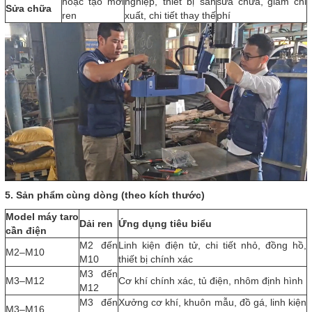
hoặc tạo mới
nghiệp, thiết bị sản
sửa chữa, giảm chi
Sửa chữa
ren
xuất, chi tiết thay thế
phí
5. Sản phẩm cùng dòng (theo kích thước)
Model máy taro
Dải ren
Ứng dụng tiêu biểu
cần điện
M2 đến
Linh kiện điện tử, chi tiết nhỏ, đồng hồ,
M2–M10
M10
thiết bị chính xác
M3 đến
M3–M12
Cơ khí chính xác, tủ điện, nhôm định hình
M12
M3 đến
Xưởng cơ khí, khuôn mẫu, đồ gá, linh kiện
M3–M16