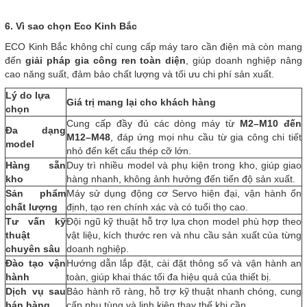
6. Vì sao chọn Eco Kinh Bắc
ECO Kinh Bắc không chỉ cung cấp máy taro cần điện mà còn mang
đến
giải pháp gia công ren toàn diện
, giúp doanh nghiệp nâng
cao năng suất, đảm bảo chất lượng và tối ưu chi phí sản xuất.
Lý do lựa
Giá trị mang lại cho khách hàng
chọn
Cung cấp đầy đủ các dòng máy từ
M2–M10 đến
Đa dạng
M12–M48
, đáp ứng mọi nhu cầu từ gia công chi tiết
model
nhỏ đến kết cấu thép cỡ lớn.
Hàng sẵn
Duy trì nhiều model và phụ kiện trong kho, giúp giao
kho
hàng nhanh, không ảnh hưởng đến tiến độ sản xuất.
Sản phẩm
Máy sử dụng động cơ Servo hiện đại, vận hành ổn
chất lượng
định, tạo ren chính xác và có tuổi thọ cao.
Tư vấn kỹ
Đội ngũ kỹ thuật hỗ trợ lựa chọn model phù hợp theo
thuật
vật liệu, kích thước ren và nhu cầu sản xuất của từng
chuyên sâu
doanh nghiệp.
Đào tạo vận
Hướng dẫn lắp đặt, cài đặt thông số và vận hành an
hành
toàn, giúp khai thác tối đa hiệu quả của thiết bị.
Dịch vụ sau
Bảo hành rõ ràng, hỗ trợ kỹ thuật nhanh chóng, cung
bán hàng
cấp phụ tùng và linh kiện thay thế khi cần.