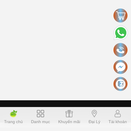
Copyright © 2006 Ecokinhbac.com Alright reversed. Designed
ecokinhbac.com
.
Cung cấp bởi Sapo
Trang chủ
Danh mục
Khuyến mãi
Đại Lý
Tài khoản