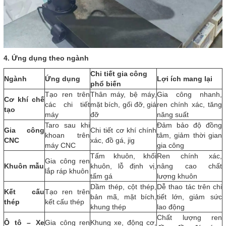
4. Ứng dụng theo ngành
Chi tiết gia công
Ngành
Ứng dụng
Lợi ích mang lại
phổ biến
Tạo ren trên
Thân máy, bệ máy,
Gia công nhanh,
Cơ khí chế
các chi tiết
mặt bích, gối đỡ, giá
ren chính xác, tăng
tạo
máy
đỡ
năng suất
Taro sau khi
Đảm bảo độ đồng
Gia công
Chi tiết cơ khí chính
khoan trên
tâm, giảm thời gian
CNC
xác, đồ gá, jig
máy CNC
gia công
Tấm khuôn, khối
Ren chính xác,
Gia công ren
Khuôn mẫu
khuôn, lỗ định vị,
nâng cao chất
lắp ráp khuôn
tấm gá
lượng khuôn
Dầm thép, cột thép,
Dễ thao tác trên chi
Kết cấu
Tạo ren trên
bản mã, mặt bích,
tiết lớn, giảm sức
thép
kết cấu thép
khung thép
lao động
Chất lượng ren
Ô tô – Xe
Gia công ren
Khung xe, động cơ,