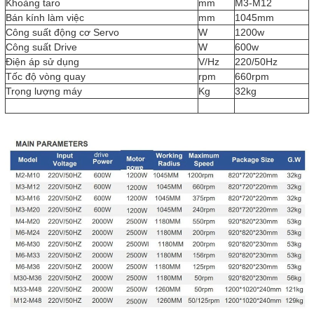
Khoảng taro
mm
M3-M12
Bán kính làm việc
mm
1045mm
Công suất động cơ Servo
W
1200w
Công suất Drive
W
600w
Điện áp sử dụng
V/Hz
220/50Hz
Tốc độ vòng quay
rpm
660rpm
Trọng lượng máy
Kg
32kg