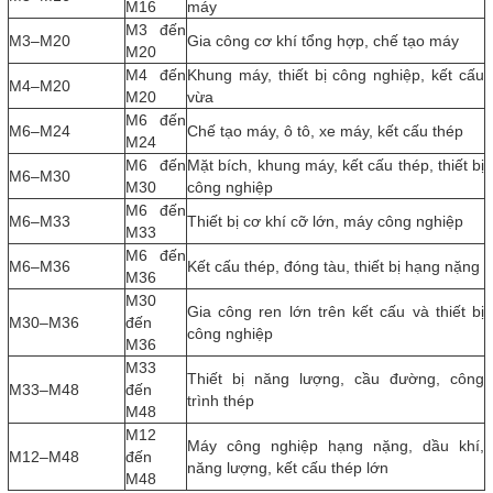
M16
máy
M3 đến
M3–M20
Gia công cơ khí tổng hợp, chế tạo máy
M20
M4 đến
Khung máy, thiết bị công nghiệp, kết cấu
M4–M20
M20
vừa
M6 đến
M6–M24
Chế tạo máy, ô tô, xe máy, kết cấu thép
M24
M6 đến
Mặt bích, khung máy, kết cấu thép, thiết bị
M6–M30
M30
công nghiệp
M6 đến
M6–M33
Thiết bị cơ khí cỡ lớn, máy công nghiệp
M33
M6 đến
M6–M36
Kết cấu thép, đóng tàu, thiết bị hạng nặng
M36
M30
Gia công ren lớn trên kết cấu và thiết bị
M30–M36
đến
công nghiệp
M36
M33
Thiết bị năng lượng, cầu đường, công
M33–M48
đến
trình thép
M48
M12
Máy công nghiệp hạng nặng, dầu khí,
M12–M48
đến
năng lượng, kết cấu thép lớn
M48