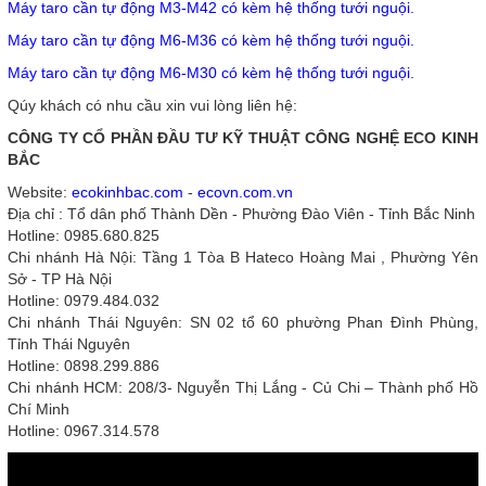
Máy taro cần tự động M3-M42 có kèm hệ thống tưới nguội.
Máy taro cần tự động M6-M36 có kèm hệ thống tưới nguội.
Máy taro cần tự động M6-M30 có kèm hệ thống tưới nguội.
Qúy khách có nhu cầu xin vui lòng liên hệ:
CÔNG TY CỔ PHẦN ĐẦU TƯ KỸ THUẬT CÔNG NGHỆ ECO KINH
BẮC
Website:
ecokinhbac.com
-
ecovn.com.vn
Địa chỉ : Tổ dân phố Thành Dền - Phường Đào Viên - Tỉnh Bắc Ninh
Hotline: 0985.680.825
Chi nhánh Hà Nội: Tầng 1 Tòa B Hateco Hoàng Mai , Phường Yên
Sở - TP Hà Nội
Hotline: 0979.484.032
Chi nhánh Thái Nguyên: SN 02 tổ 60 phường Phan Đình Phùng,
Tỉnh Thái Nguyên
Hotline: 0898.299.886
Chi nhánh HCM: 208/3- Nguyễn Thị Lắng - Củ Chi – Thành phố Hồ
Chí Minh
Hotline: 0967.314.578