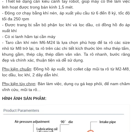
- Thiết kế dạng cần kiểu cánh tay robot, giúp máy có thể làm việc
linh hoạt được trong bán kính 1,5 mét.
- Động cơ chạy bằng khí nén, áp xuất yêu cầu từ 6 đến 8 ký, tốc độ
tối đa 250 rpm
- Được trang bị sẵn bộ phận lọc khí và lọc dầu, có đồng hồ đo áp
xuất khí
- Có xi lanh hãm tại cần máy
- Taro cần khí nén M6-M24 là lựa chọn phù hợp để ta rô các size
nhỏ từ M8 trở lại, ta rô trên các chi tiết kích thước lớn như thép tấm,
khung gầm, thép cây, thép dầm vân vân. Ta rô nhanh, bước răng
đẹp và chính xác, thuận tiện và dễ sử dụng.
Phụ kiện chuẩn
: Đồng hồ áp xuất, bộ collet cặp mũi ta rô từ M2-M8,
lọc dầu, loc khí, 2 dây dẫn khí.
Phụ kiện tùy chọn
: Bàn làm việc, dụng cụ gá kẹp phôi, đế nam châm
vĩnh cửu, mũi ta rô...
HÌNH ẢNH SẢN PHẨM: