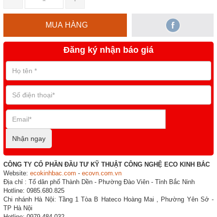
MUA HÀNG
Đăng ký nhận báo giá
Nhận ngay
CÔNG TY CỔ PHẦN ĐẦU TƯ KỸ THUẬT CÔNG NGHỆ ECO KINH BẮC
Website:
ecokinhbac.com
-
ecovn.com.vn
Địa chỉ : Tổ dân phố Thành Dền - Phường Đào Viên - Tỉnh Bắc Ninh
Hotline: 0985.680.825
Chi nhánh Hà Nội: Tầng 1 Tòa B Hateco Hoàng Mai , Phường Yên Sở -
TP Hà Nội
Hotline: 0979.484.032