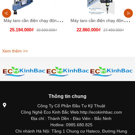
M
áy taro cần điện chạy động cơ servo M6-M36.
M
áy taro cần điện chạy động cơ servo M6-M24
25.194.000₫
22.860.000₫
30.500.000₫
27.450.000₫
Xem thêm >>
Thông tin chung
Công Ty Cổ Phần Đầu Tư Kỹ Thuật
Công Nghệ Eco Kinh Bắc Web:http://ecokinhbac.com
Địa chỉ : Thành Dền - Đào Viên - Bắc Ninh
Hotline: 0985.680.825
Chi nhánh Hà Nội: Tầng 1 Chung cư Hateco, Đường Hưng