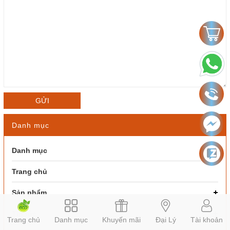
GỬI
Danh mục
Danh mục
Trang chủ
Sản phẩm
Tin tức
Trang chủ
Danh mục
Khuyến mãi
Đại Lý
Tài khoản