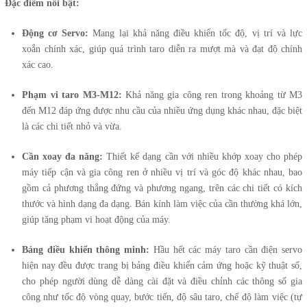
Đặc điểm nổi bật:
Động cơ Servo:
Mang lại khả năng điều khiển tốc độ, vị trí và lực
xoắn chính xác, giúp quá trình taro diễn ra mượt mà và đạt độ chính
xác cao.
Phạm vi taro M3-M12:
Khả năng gia công ren trong khoảng từ M3
đến M12 đáp ứng được nhu cầu của nhiều ứng dụng khác nhau, đặc biệt
là các chi tiết nhỏ và vừa.
Cần xoay đa năng:
Thiết kế dạng cần với nhiều khớp xoay cho phép
máy tiếp cận và gia công ren ở nhiều vị trí và góc độ khác nhau, bao
gồm cả phương thẳng đứng và phương ngang, trên các chi tiết có kích
thước và hình dạng đa dạng. Bán kính làm việc của cần thường khá lớn,
giúp tăng phạm vi hoạt động của máy.
Bảng điều khiển thông minh:
Hầu hết các máy taro cần điện servo
hiện nay đều được trang bị bảng điều khiển cảm ứng hoặc kỹ thuật số,
cho phép người dùng dễ dàng cài đặt và điều chỉnh các thông số gia
công như tốc độ vòng quay, bước tiến, độ sâu taro, chế độ làm việc (tự