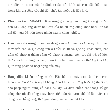
taro diễn ra mượt mà, ổn định và đạt độ chính xác cao, đặc biệt quan
trọng khi gia công các chi tiết phức tạp hoặc vật liệu khó.
Phạm vi taro M6-M30:
Khả năng gia công ren trong khoảng từ M6
đến M30 đáp ứng được nhu cầu của nhiều ứng dụng khác nhau, từ các
chi tiết vừa đến lớn trong nhiều ngành công nghiệp.
Cần xoay đa năng:
Thiết kế dạng cần với nhiều khớp xoay cho phép
máy tiếp cận và gia công ren ở nhiều vị trí và góc độ khác nhau, bao
gồm cả phương thẳng đứng và phương ngang, trên các chi tiết có kích
thước và hình dạng đa dạng. Bán kính làm việc của cần thường khá lớn,
giúp tăng phạm vi hoạt động của máy.
Bảng điều khiển thông minh:
Hầu hết các máy taro cần điện servo
hiện nay đều được trang bị bảng điều khiển cảm ứng hoặc kỹ thuật số,
cho phép người dùng dễ dàng cài đặt và điều chỉnh các thông số gia
công như tốc độ vòng quay, bước tiến, độ sâu taro, chế độ làm việc (tự
động hoặc bằng tay), thời gian dừng và các cài đặt khác.