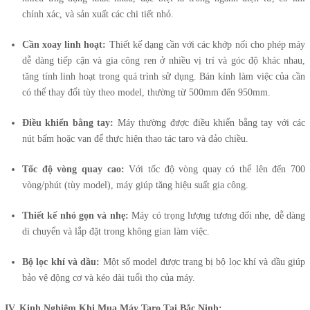
chính xác, và sản xuất các chi tiết nhỏ.
Cần xoay linh hoạt:
Thiết kế dạng cần với các khớp nối cho phép máy
dễ dàng tiếp cận và gia công ren ở nhiều vị trí và góc độ khác nhau,
tăng tính linh hoạt trong quá trình sử dụng. Bán kính làm việc của cần
có thể thay đổi tùy theo model, thường từ 500mm đến 950mm.
Điều khiển bằng tay:
Máy thường được điều khiển bằng tay với các
nút bấm hoặc van để thực hiện thao tác taro và đảo chiều.
Tốc độ vòng quay cao:
Với tốc độ vòng quay có thể lên đến 700
vòng/phút (tùy model), máy giúp tăng hiệu suất gia công.
Thiết kế nhỏ gọn và nhẹ:
Máy có trọng lượng tương đối nhẹ, dễ dàng
di chuyển và lắp đặt trong không gian làm việc.
Bộ lọc khí và dầu:
Một số model được trang bị bộ lọc khí và dầu giúp
bảo vệ động cơ và kéo dài tuổi thọ của máy.
IV. Kinh Nghiệm Khi Mua Máy Taro Tại Bắc Ninh: