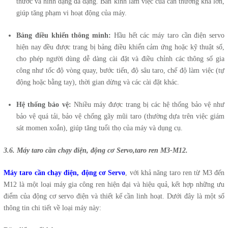
thước và hình dạng đa dạng. Bán kính làm việc của cần thường khá lớn,
giúp tăng phạm vi hoạt động của máy.
Bảng điều khiển thông minh:
Hầu hết các máy taro cần điện servo
hiện nay đều được trang bị bảng điều khiển cảm ứng hoặc kỹ thuật số,
cho phép người dùng dễ dàng cài đặt và điều chỉnh các thông số gia
công như tốc độ vòng quay, bước tiến, độ sâu taro, chế độ làm việc (tự
động hoặc bằng tay), thời gian dừng và các cài đặt khác.
Hệ thống bảo vệ:
Nhiều máy được trang bị các hệ thống bảo vệ như
bảo vệ quá tải, bảo vệ chống gãy mũi taro (thường dựa trên việc giám
sát momen xoắn), giúp tăng tuổi thọ của máy và dụng cụ.
3.6. Máy taro cần chạy điện, động cơ Servo,taro ren M3-M12.
Máy taro cần chạy điện, động cơ Servo
, với khả năng taro ren từ M3 đến
M12 là một loại máy gia công ren hiện đại và hiệu quả, kết hợp những ưu
điểm của động cơ servo điện và thiết kế cần linh hoạt. Dưới đây là một số
thông tin chi tiết về loại máy này: