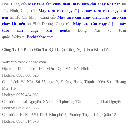
Hóa, Cung cấp
Máy taro cần chạy điện, máy taro cần chạy khí nén
tại
Tây Ninh, Cung cấp
Máy taro cần chạy điện, máy taro cần chạy khí
nén
tại Hồ Chí Minh, Cung cấp
Máy taro cần chạy điện, máy taro cần
chạy khí nén
tại Bình Dương, Cung cấp
Máy taro cần chạy điện, máy
taro cần chạy khí nén
tại Đồng Nai và toàn
quốc. Website:
Ecokinhbac.com
.
Công Ty Cổ Phần Đầu Tư Kỹ Thuật Công Nghệ Eco Kinh Bắc
Web:http://ecokinhbac.com
Địa chỉ : Thành Dền - Đào Viên - Quế Võ - Bắc Ninh
Hotline: 0985.680.825
Chi nhánh Hà Nội: Số 55, ngõ 2, Đường Hưng Thịnh - Yên Sở - Hoàng
Mai- HN
Hotline: 0979.484.032
Chi nhánh Thái Nguyên: SN 02 tổ 8 phường Tân Thịnh, Tp Thái Nguyên
Hotline: 0898.299.886
Chi nhánh HCM: 22/4 Tổ 9, Khu phố 2, Phường Thạnh Lộc, Quận 12
Hotline: 0967.314.578