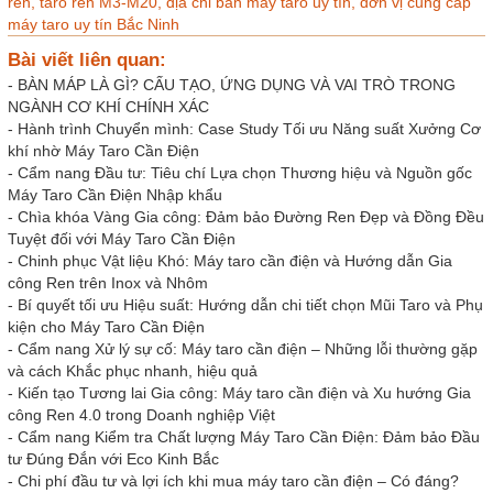
ren,
taro ren M3-M20,
địa chỉ bán máy taro uy tín,
đơn vị cung cấp
máy taro uy tín Bắc Ninh
Bài viết liên quan:
-
BÀN MÁP LÀ GÌ? CẤU TẠO, ỨNG DỤNG VÀ VAI TRÒ TRONG
NGÀNH CƠ KHÍ CHÍNH XÁC
-
Hành trình Chuyển mình: Case Study Tối ưu Năng suất Xưởng Cơ
khí nhờ Máy Taro Cần Điện
-
Cẩm nang Đầu tư: Tiêu chí Lựa chọn Thương hiệu và Nguồn gốc
Máy Taro Cần Điện Nhập khẩu
-
Chìa khóa Vàng Gia công: Đảm bảo Đường Ren Đẹp và Đồng Đều
Tuyệt đối với Máy Taro Cần Điện
-
Chinh phục Vật liệu Khó: Máy taro cần điện và Hướng dẫn Gia
công Ren trên Inox và Nhôm
-
Bí quyết tối ưu Hiệu suất: Hướng dẫn chi tiết chọn Mũi Taro và Phụ
kiện cho Máy Taro Cần Điện
-
Cẩm nang Xử lý sự cố: Máy taro cần điện – Những lỗi thường gặp
và cách Khắc phục nhanh, hiệu quả
-
Kiến tạo Tương lai Gia công: Máy taro cần điện và Xu hướng Gia
công Ren 4.0 trong Doanh nghiệp Việt
-
Cẩm nang Kiểm tra Chất lượng Máy Taro Cần Điện: Đảm bảo Đầu
tư Đúng Đắn với Eco Kinh Bắc
-
Chi phí đầu tư và lợi ích khi mua máy taro cần điện – Có đáng?