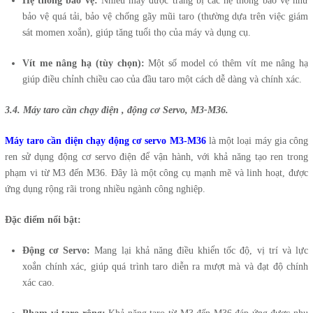
Hệ thống bảo vệ:
Nhiều máy được trang bị các hệ thống bảo vệ như
bảo vệ quá tải, bảo vệ chống gãy mũi taro (thường dựa trên việc giám
sát momen xoắn), giúp tăng tuổi thọ của máy và dụng cụ.
Vít me nâng hạ (tùy chọn):
Một số model có thêm vít me nâng hạ
giúp điều chỉnh chiều cao của đầu taro một cách dễ dàng và chính xác.
3.4. Máy taro cần chạy điện , động cơ Servo, M3-M36.
Máy taro cần điện chạy động cơ servo M3-M36
là một loại máy gia công
ren sử dụng động cơ servo điện để vận hành, với khả năng tạo ren trong
phạm vi từ M3 đến M36. Đây là một công cụ mạnh mẽ và linh hoạt, được
ứng dụng rộng rãi trong nhiều ngành công nghiệp.
Đặc điểm nổi bật:
Động cơ Servo:
Mang lại khả năng điều khiển tốc độ, vị trí và lực
xoắn chính xác, giúp quá trình taro diễn ra mượt mà và đạt độ chính
xác cao.