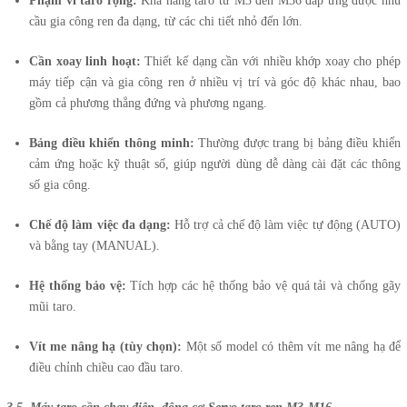
Phạm vi taro rộng:
Khả năng taro từ M3 đến M36 đáp ứng được nhu
cầu gia công ren đa dạng, từ các chi tiết nhỏ đến lớn.
Cần xoay linh hoạt:
Thiết kế dạng cần với nhiều khớp xoay cho phép
máy tiếp cận và gia công ren ở nhiều vị trí và góc độ khác nhau, bao
gồm cả phương thẳng đứng và phương ngang.
Bảng điều khiển thông minh:
Thường được trang bị bảng điều khiển
cảm ứng hoặc kỹ thuật số, giúp người dùng dễ dàng cài đặt các thông
số gia công.
Chế độ làm việc đa dạng:
Hỗ trợ cả chế độ làm việc tự động (AUTO)
và bằng tay (MANUAL).
Hệ thống bảo vệ:
Tích hợp các hệ thống bảo vệ quá tải và chống gãy
mũi taro.
Vít me nâng hạ (tùy chọn):
Một số model có thêm vít me nâng hạ để
điều chỉnh chiều cao đầu taro.