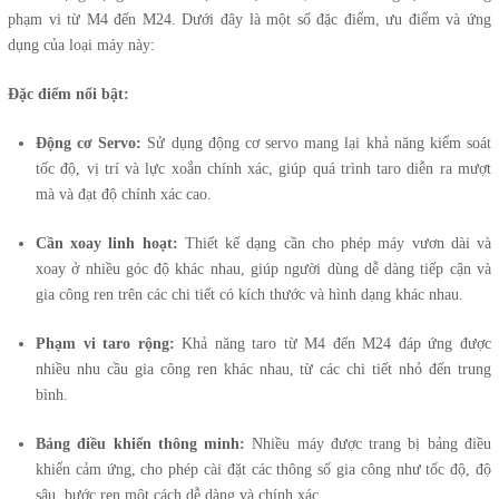
phạm vi từ M4 đến M24. Dưới đây là một số đặc điểm, ưu điểm và ứng
dụng của loại máy này:
Đặc điểm nổi bật:
Động cơ Servo:
Sử dụng động cơ servo mang lại khả năng kiểm soát
tốc độ, vị trí và lực xoắn chính xác, giúp quá trình taro diễn ra mượt
mà và đạt độ chính xác cao.
Cần xoay linh hoạt:
Thiết kế dạng cần cho phép máy vươn dài và
xoay ở nhiều góc độ khác nhau, giúp người dùng dễ dàng tiếp cận và
gia công ren trên các chi tiết có kích thước và hình dạng khác nhau.
Phạm vi taro rộng:
Khả năng taro từ M4 đến M24 đáp ứng được
nhiều nhu cầu gia công ren khác nhau, từ các chi tiết nhỏ đến trung
bình.
Bảng điều khiển thông minh:
Nhiều máy được trang bị bảng điều
khiển cảm ứng, cho phép cài đặt các thông số gia công như tốc độ, độ
sâu, bước ren một cách dễ dàng và chính xác.