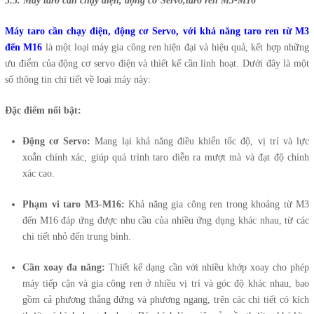
3.5. Máy taro cần chạy điện, động cơ Servo,taro ren M3-M16
Máy taro cần chạy điện, động cơ Servo, với khả năng taro ren từ M3
đến M16
là một loại máy gia công ren hiện đại và hiệu quả, kết hợp những
ưu điểm của động cơ servo điện và thiết kế cần linh hoạt. Dưới đây là một
số thông tin chi tiết về loại máy này:
Đặc điểm nổi bật:
Động cơ Servo:
Mang lại khả năng điều khiển tốc độ, vị trí và lực
xoắn chính xác, giúp quá trình taro diễn ra mượt mà và đạt độ chính
xác cao.
Phạm vi taro M3-M16:
Khả năng gia công ren trong khoảng từ M3
đến M16 đáp ứng được nhu cầu của nhiều ứng dụng khác nhau, từ các
chi tiết nhỏ đến trung bình.
Cần xoay đa năng:
Thiết kế dạng cần với nhiều khớp xoay cho phép
máy tiếp cận và gia công ren ở nhiều vị trí và góc độ khác nhau, bao
gồm cả phương thẳng đứng và phương ngang, trên các chi tiết có kích