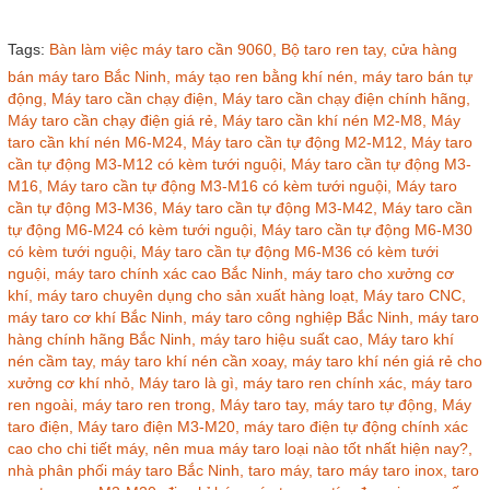
Tags:
Bàn làm việc máy taro cần 9060,
Bộ taro ren tay,
cửa hàng
bán máy taro Bắc Ninh,
máy tạo ren bằng khí nén,
máy taro bán tự
động,
Máy taro cần chạy điện,
Máy taro cần chạy điện chính hãng,
Máy taro cần chạy điện giá rẻ,
Máy taro cần khí nén M2-M8,
Máy
taro cần khí nén M6-M24,
Máy taro cần tự động M2-M12,
Máy taro
cần tự động M3-M12 có kèm tưới nguội,
Máy taro cần tự động M3-
M16,
Máy taro cần tự động M3-M16 có kèm tưới nguội,
Máy taro
cần tự động M3-M36,
Máy taro cần tự động M3-M42,
Máy taro cần
tự động M6-M24 có kèm tưới nguội,
Máy taro cần tự động M6-M30
có kèm tưới nguội,
Máy taro cần tự động M6-M36 có kèm tưới
nguội,
máy taro chính xác cao Bắc Ninh,
máy taro cho xưởng cơ
khí,
máy taro chuyên dụng cho sản xuất hàng loạt,
Máy taro CNC,
máy taro cơ khí Bắc Ninh,
máy taro công nghiệp Bắc Ninh,
máy taro
hàng chính hãng Bắc Ninh,
máy taro hiệu suất cao,
Máy taro khí
nén cầm tay,
máy taro khí nén cần xoay,
máy taro khí nén giá rẻ cho
xưởng cơ khí nhỏ,
Máy taro là gì,
máy taro ren chính xác,
máy taro
ren ngoài,
máy taro ren trong,
Máy taro tay,
máy taro tự động,
Máy
taro điện,
Máy taro điện M3-M20,
máy taro điện tự động chính xác
cao cho chi tiết máy,
nên mua máy taro loại nào tốt nhất hiện nay?,
nhà phân phối máy taro Bắc Ninh,
taro máy,
taro máy taro inox,
taro