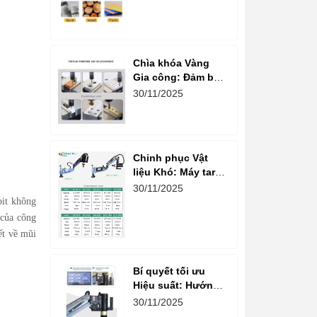
Nguồn gốc Máy
Taro Cần Điện
Nhập khẩu
Chìa khóa Vàng
Gia công: Đảm bảo
Đường Ren Đẹp và
30/11/2025
Đồng Đều Tuyệt
đối với Máy Taro
Cần Điện
Chinh phục Vật
liệu Khó: Máy taro
cần điện và Hướng
30/11/2025
dẫn Gia công Ren
bit không
trên Inox và Nhôm
 của công
ết về mũi
Bí quyết tối ưu
Hiệu suất: Hướng
dẫn chi tiết chọn
30/11/2025
Mũi Taro và Phụ