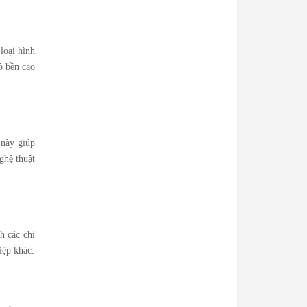
loại hình
ộ bền cao
 này giúp
ghệ thuật
h các chi
iệp khác.