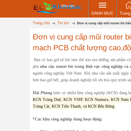
Khu vực
DANH MỤC
Trang
Trang chủ
Tin tức
Đơn vị cung cấp mũi router bit hà
Đơn vị cung cấp mũi router b
mạch PCB chất lượng cao,độ 
Bạn có bao giờ tự hỏi làm thế nào mà những sản phẩm côn
phá
nhu cầu router bit trong lĩnh vực công nghiệp và 
ngành công nghiệp Việt Nam. Khi nhu cầu sản xuất ngày cà
hơn bao giờ hết, giúp doanh nghiệp tối ưu hóa quy trình sả
Hải Phòng
hiện có nhiều khu công nghiệp (KCN) đang h
KCN Tràng Duệ, KCN VSIP, KCN Nomura, KCN Nam 
Tràng Cát, KCN Tiên Thanh, và KCN Bến Rừng
.
*Các khu công nghiệp đang hoạt động: