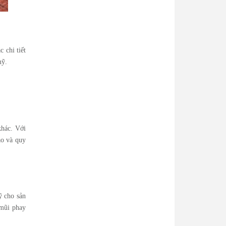
 chi tiết
mỹ.
khác. Với
ao và quy
ỹ cho sản
 mũi phay