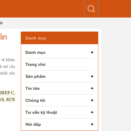
ối
bản
Danh mục
Danh mục
y sẽ khám
Trang chủ
nh mẽ của
thiết yếu
Sản phẩm
Tin tức
DEEP C,
Vũ, KCN
Chúng tôi
Tư vấn kỹ thuật
Hỏi đáp