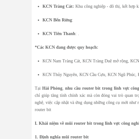
KCN Tràng Cát:
Khu công nghiệp - đô thị, kết hợp kh
KCN Bến Rừng
:
KCN Tiên Thanh
: .
*Các KCN đang được quy hoạch:
KCN Nam Tràng Cát, KCN Tràng Duệ mở rộng, KCN 
KCN Thủy Nguyên, KCN Cầu Cựu, KCN Ngũ Phúc, K
Tại
Hải Phòng
,
nhu cầu router bit trong lĩnh vực côn
chỉ giúp tăng tính chính xác mà còn đóng vai trò quan tr
nghệ, việc cập nhật và ứng dụng những công cụ mới như rou
router bit
I. Khái niệm về mũi router bit trong lĩnh vực công ng
1. Định nghĩa mũi router bit