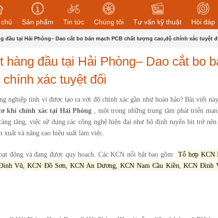
 chủ
Sản phẩm
Tin tức
Chúng tôi
Tư vấn kỹ thuật
Hỏi đáp
ng đầu tại Hải Phòng– Dao cắt bo bản mạch PCB chất lượng cao,độ chính xác tuyệt đ
it hàng đầu tại Hải Phòng– Dao cắt bo 
chính xác tuyệt đối
g nghiệp tinh vi được tạo ra với độ chính xác gần như hoàn hảo? Bài viết nà
cơ khí chính xác tại Hải Phòng
, một trong những trung tâm phát triển mạ
ng tăng, việc sử dụng các công nghệ hiện đại như bộ định tuyến bit trở nên 
n xuất và nâng cao hiệu suất làm việc.
oạt động và đang được quy hoạch. Các KCN nổi bật bao gồm:
Tổ hợp KCN 
Đình Vũ, KCN Đồ Sơn, KCN An Dương, KCN Nam Cầu Kiền, KCN Đình 