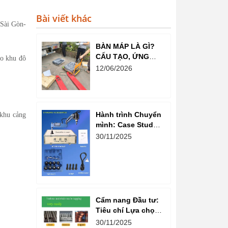
.
Bài viết khác
 Sài Gòn-
BÀN MÁP LÀ GÌ?
CẤU TẠO, ỨNG
ho khu đô
DỤNG VÀ VAI TRÒ
12/06/2026
TRONG NGÀNH CƠ
KHÍ CHÍNH XÁC
Hành trình Chuyển
 khu cảng
mình: Case Study
Tối ưu Năng suất
30/11/2025
Xưởng Cơ khí nhờ
Máy Taro Cần Điện
Cẩm nang Đầu tư:
Tiêu chí Lựa chọn
Thương hiệu và
30/11/2025