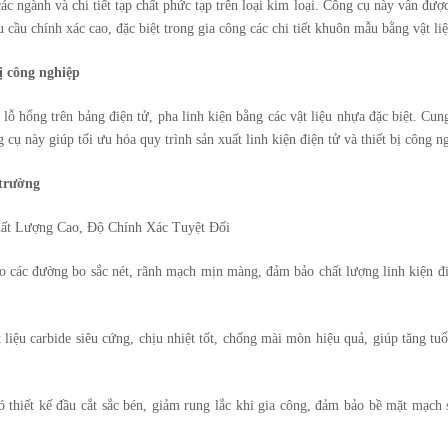
ác ngành và chi tiết tạp chất phức tạp trên loại kim loại. Công cụ này vẫn đượ
cầu chính xác cao, đặc biệt trong gia công các chi tiết khuôn mẫu bằng vật liệ
bị công nghiệp
lỗ hổng trên bảng điện tử, pha linh kiện bằng các vật liệu nhựa đặc biệt. Cun
 cụ này giúp tối ưu hóa quy trình sản xuất linh kiện điện tử và thiết bị công n
 trường
ất Lượng Cao, Độ Chính Xác Tuyệt Đối
các đường bo sắc nét, rãnh mạch mịn màng, đảm bảo chất lượng linh kiện đi
liệu carbide siêu cứng, chịu nhiệt tốt, chống mài mòn hiệu quả, giúp tăng tuổ
hiết kế đầu cắt sắc bén, giảm rung lắc khi gia công, đảm bảo bề mặt mạch 