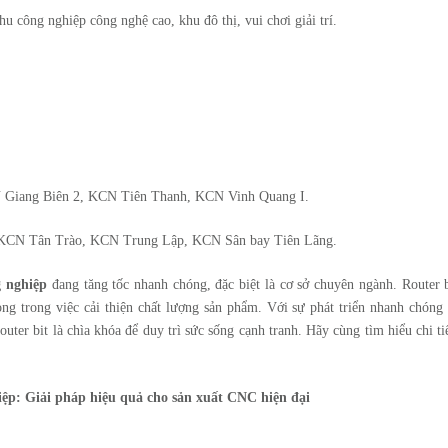
u công nghiệp công nghệ cao, khu đô thị, vui chơi giải trí.
Giang Biên 2, KCN Tiên Thanh, KCN Vinh Quang I.
CN Tân Trào, KCN Trung Lập, KCN Sân bay Tiên Lãng.
g nghiệp
đang tăng tốc nhanh chóng, đặc biệt là cơ sở chuyên ngành. Router 
ọng trong việc cải thiện chất lượng sản phẩm. Với sự phát triển nhanh chóng
ter bit là chìa khóa để duy trì sức sống cạnh tranh. Hãy cùng tìm hiểu chi ti
hiệp: Giải pháp hiệu quả cho sản xuất CNC hiện đại