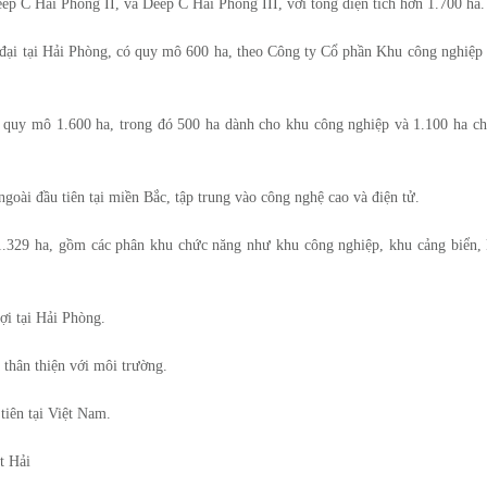
 C Hải Phòng II, và Deep C Hải Phòng III, với tổng diện tích hơn 1.700 ha
ại tại Hải Phòng, có quy mô 600 ha, theo Công ty Cổ phần Khu công nghiệp
 quy mô 1.600 ha, trong đó 500 ha dành cho khu công nghiệp và 1.100 ha c
oài đầu tiên tại miền Bắc, tập trung vào công nghệ cao và điện tử.
329 ha, gồm các phân khu chức năng như khu công nghiệp, khu cảng biển,
ợi tại Hải Phòng.
 thân thiện với môi trường.
tiên tại Việt Nam.
t Hải