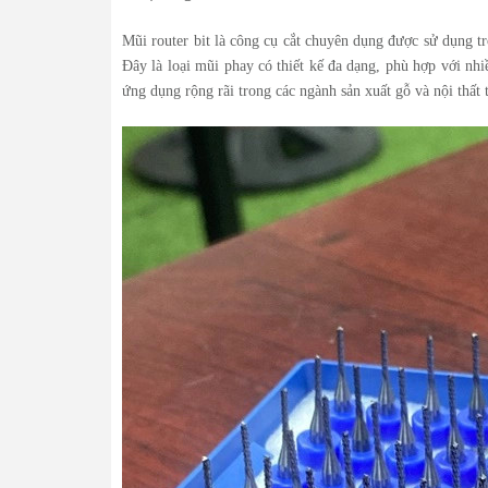
Mũi router bit là công cụ cắt chuyên dụng được sử dụng t
Đây là loại mũi phay có thiết kế đa dạng, phù hợp với nhi
ứng dụng rộng rãi trong các ngành sản xuất gỗ và nội thất t