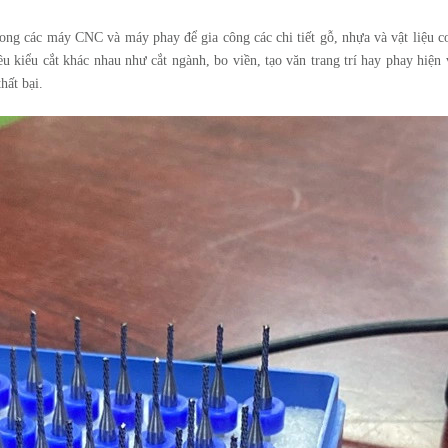
rong các máy CNC và máy phay để gia công các chi tiết gỗ, nhựa và vật liệu c
ều kiểu cắt khác nhau như cắt ngành, bo viền, tạo văn trang trí hay phay hiện 
hất bại.