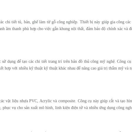
ác chi tiết tủ, bàn, ghế làm từ gỗ công nghiệp. Thiết bị này giúp gia công các 
gành âm thanh phù hợp cho việc gắn khung nội thất, đảm bảo độ chính xác và đ
sử dụng để tạo các chi tiết trang trí trên bản đồ thủ công mỹ nghệ. Công cụ
 kết hợp với nhiều kỹ thuật kỹ thuật khác nhau để nâng cao giá trị thẩm mỹ và n
ác vật liệu nhựa PVC, Acrylic và composite. Công cụ này giúp cắt và tạo hìn
te, phục vụ cho sản xuất mô hình, linh kiện điện tử và nhiều ứng dụng công ngh