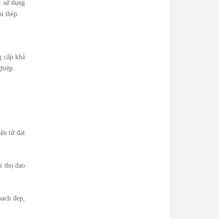
c sử dụng
u thép.
g cấp khả
ghiệp.
ện tử đạt
i thọ dao
sạch đẹp,