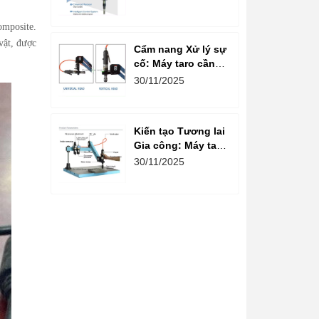
kiện cho Máy Taro
Cần Điện
omposite.
vật, được
Cẩm nang Xử lý sự
cố: Máy taro cần
điện – Những lỗi
30/11/2025
thường gặp và
cách Khắc phục
nhanh, hiệu quả
Kiến tạo Tương lai
Gia công: Máy taro
cần điện và Xu
30/11/2025
hướng Gia công
Ren 4.0 trong
Doanh nghiệp Việt