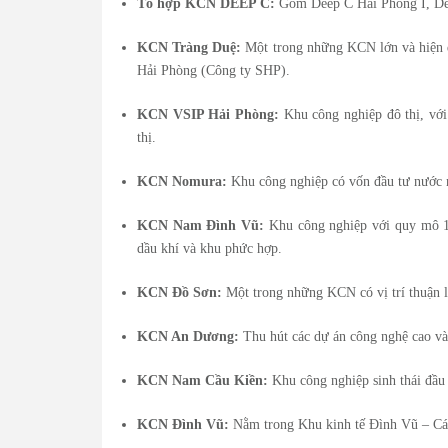
Tổ hợp KCN DEEP C:
Gồm Deep C Hải Phòng I, Deep
KCN Tràng Duệ:
Một trong những KCN lớn và hiện đ
Hải Phòng (Công ty SHP).
KCN VSIP Hải Phòng:
Khu công nghiệp đô thị, với
thị.
KCN Nomura:
Khu công nghiệp có vốn đầu tư nước ng
KCN Nam Đình Vũ:
Khu công nghiệp với quy mô 1.
dầu khí và khu phức hợp.
KCN Đồ Sơn:
Một trong những KCN có vị trí thuận l
KCN An Dương:
Thu hút các dự án công nghệ cao và
KCN Nam Cầu Kiền:
Khu công nghiệp sinh thái đầu 
KCN Đình Vũ:
Nằm trong Khu kinh tế Đình Vũ – Cá