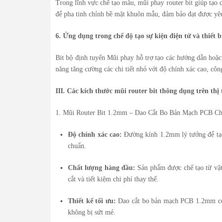
Trong lĩnh vực chế tạo mẫu, mũi phay router bit giúp tạo c
để pha tinh chỉnh bề mặt khuôn mẫu, đảm bảo đạt được yêu 
6. Ứng dụng trong chế độ tạo sự kiện điện tử và thiết 
Bit bộ định tuyến Mũi phay hỗ trợ tạo các hướng dẫn hoặc 
năng tăng cường các chi tiết nhỏ với độ chính xác cao, công
III. Các kích thước mũi router bit thông dụng trên thị
1. Mũi Router Bit 1.2mm – Dao Cắt Bo Bản Mạch PCB Ch
Độ chính xác cao:
Đường kính 1.2mm lý tưởng để tạo 
chuẩn.
Chất lượng hàng đầu:
Sản phẩm được chế tạo từ vật 
cắt và tiết kiệm chi phí thay thế.
Thiết kế tối ưu:
Dao cắt bo bản mạch PCB 1.2mm có t
không bị sứt mẻ.