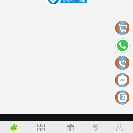
Copyright © 2006 Ecokinhbac.com Alright reversed. Designed
ecokinhbac.com
.
Cung cấp bởi Sapo