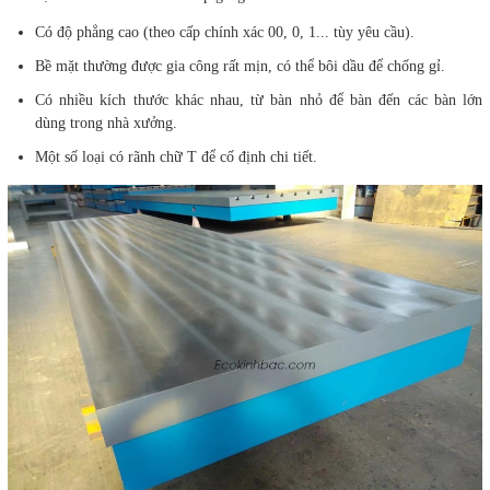
Có độ phẳng cao (theo cấp chính xác 00, 0, 1... tùy yêu cầu).
Bề mặt thường được gia công rất mịn, có thể bôi dầu để chống gỉ.
Có nhiều kích thước khác nhau, từ bàn nhỏ để bàn đến các bàn lớn
dùng trong nhà xưởng.
Một số loại có rãnh chữ T để cố định chi tiết.