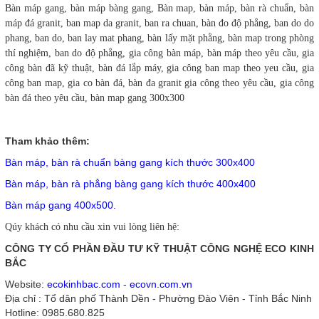
Bàn máp gang, bàn máp bàng gang, Bàn map, bàn máp, bàn rà chuẩn, bàn
máp đá granit, ban map da granit, ban ra chuan, bàn đo độ phẳng, ban do do
phang, ban do, ban lay mat phang, bàn lấy mặt phằng, bàn map trong phòng
thí nghiệm, ban do độ phẳng, gia công bàn máp, bàn máp theo yêu cầu, gia
công bàn đã kỹ thuật, bàn đá lắp máy, gia công ban map theo yeu cầu, gia
công ban map, gia co bàn đá, bàn đa granit gia công theo yêu cầu, gia công
bàn đá theo yêu cầu, bàn map gang 300x300
Tham khảo thêm:
Bàn máp, bàn rà chuẩn bàng gang kích thước 300x400
Bàn máp, bàn rà phẳng bàng gang kích thước 400x400
Bàn máp gang 400x500.
Qúy khách có nhu cầu xin vui lòng liên hệ:
CÔNG TY CỔ PHẦN ĐẦU TƯ KỸ THUẬT CÔNG NGHỆ ECO KINH
BẮC
Website:
ecokinhbac.com
-
ecovn.com.vn
Địa chỉ : Tổ dân phố Thành Dền - Phường Đào Viên - Tỉnh Bắc Ninh
Hotline: 0985.680.825