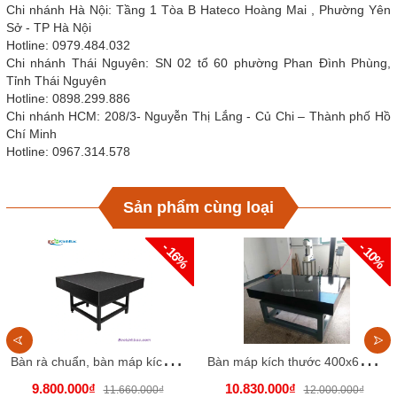
Chi nhánh Hà Nội: Tầng 1 Tòa B Hateco Hoàng Mai , Phường Yên
Sở - TP Hà Nội
Hotline: 0979.484.032
Chi nhánh Thái Nguyên: SN 02 tổ 60 phường Phan Đình Phùng,
Tỉnh Thái Nguyên
Hotline: 0898.299.886
Chi nhánh HCM: 208/3- Nguyễn Thị Lắng - Củ Chi – Thành phố Hồ
Chí Minh
Hotline: 0967.314.578
Sản phẩm cùng loại
- 16%
- 10%
B
àn rà chuẩn, bàn máp kích thước 400x500x100mm
B
àn máp kích thước 400x630x100 chiều cao 800mm.
9.800.000₫
10.830.000₫
11.660.000₫
12.000.000₫