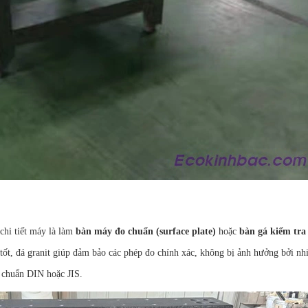
 chi tiết máy là làm
bàn máy đo chuẩn (surface plate)
hoặc
bàn gá kiểm tra
tốt, đá granit giúp đảm bảo các phép đo chính xác, không bị ảnh hưởng bởi nhi
 chuẩn DIN hoặc JIS.