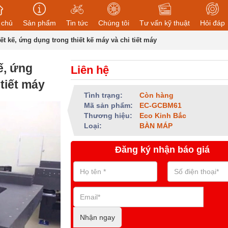
 chủ
Sản phẩm
Tin tức
Chúng tôi
Tư vấn kỹ thuật
Hỏi đáp
iết kế, ứng dụng trong thiết kế máy và chi tiết máy
ế, ứng
Liên hệ
 tiết máy
Tình trạng:
Còn hàng
Mã sản phẩm:
EC-GCBM61
Thương hiệu:
Eco Kinh Bắc
Loại:
BÀN MÁP
Đăng ký nhận báo giá
Nhận ngay