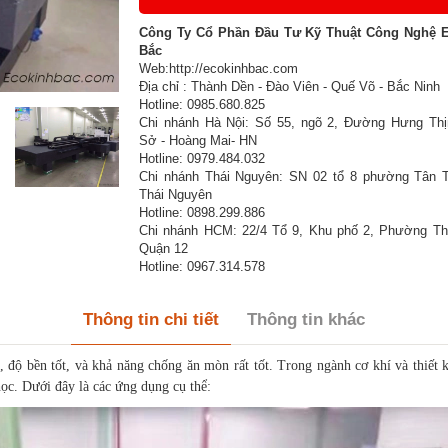
Công Ty Cổ Phần Đầu Tư Kỹ Thuật Công Nghệ 
Bắc
Web:http://ecokinhbac.com
Địa chỉ : Thành Dền - Đào Viên - Quế Võ - Bắc Ninh
Hotline: 0985.680.825
Chi nhánh Hà Nội: Số 55, ngõ 2, Đường Hưng Thị
Sở - Hoàng Mai- HN
Hotline: 0979.484.032
Chi nhánh Thái Nguyên: SN 02 tổ 8 phường Tân T
Thái Nguyên
Hotline: 0898.299.886
Chi nhánh HCM: 22/4 Tổ 9, Khu phố 2, Phường Th
Quận 12
Hotline: 0967.314.578
Thông tin chi tiết
Thông tin khác
o, độ bền tốt, và khả năng chống ăn mòn rất tốt. Trong ngành cơ khí và thiết 
học. Dưới đây là các ứng dụng cụ thể: