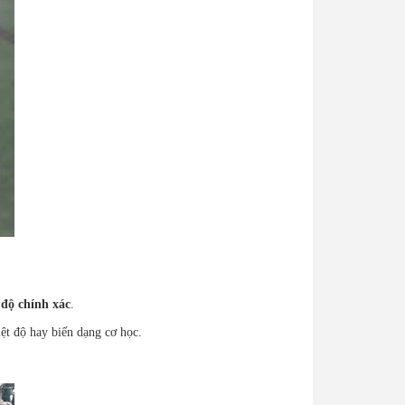
 độ chính xác
.
ệt độ hay biến dạng cơ học.