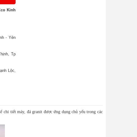
Eco Kinh
nh - Yên
hịnh, Tp
ạnh Lộc,
kế chi tiết máy, đá granit được ứng dụng chủ yếu trong các