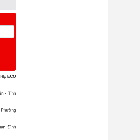
GHỆ ECO
n - Tỉnh
, Phường
han Đình