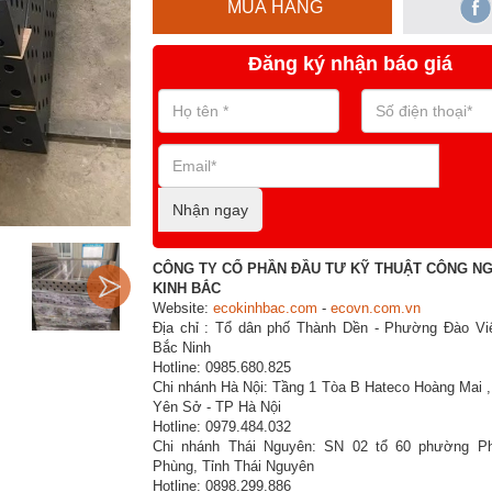
MUA HÀNG
Đăng ký nhận báo giá
Nhận ngay
CÔNG TY CỔ PHẦN ĐẦU TƯ KỸ THUẬT CÔNG N
KINH BẮC
Website:
ecokinhbac.com
-
ecovn.com.vn
Địa chỉ : Tổ dân phố Thành Dền - Phường Đào Viê
Bắc Ninh
Hotline: 0985.680.825
Chi nhánh Hà Nội: Tầng 1 Tòa B Hateco Hoàng Mai 
Yên Sở - TP Hà Nội
Hotline: 0979.484.032
Chi nhánh Thái Nguyên: SN 02 tổ 60 phường P
Phùng, Tỉnh Thái Nguyên
Hotline: 0898.299.886