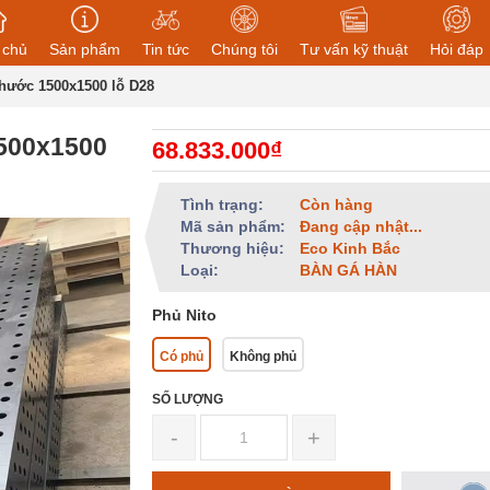
 chủ
Sản phẩm
Tin tức
Chúng tôi
Tư vấn kỹ thuật
Hỏi đáp
thước 1500x1500 lỗ D28
1500x1500
68.833.000₫
Tình trạng:
Còn hàng
Mã sản phẩm:
Đang cập nhật...
Thương hiệu:
Eco Kinh Bắc
Loại:
BÀN GÁ HÀN
Phủ Nito
Có phủ
Không phủ
SỐ LƯỢNG
-
+