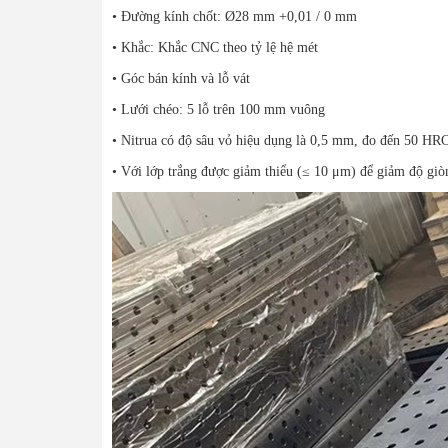
• Đường kính chốt: Ø28 mm +0,01 / 0 mm
• Khắc: Khắc CNC theo tỷ lệ hệ mét
• Góc bán kính và lỗ vát
• Lưới chéo: 5 lỗ trên 100 mm vuông
• Nitrua có độ sâu vỏ hiệu dụng là 0,5 mm, đo đến 50 HR
• Với lớp trắng được giảm thiểu (≤ 10 μm) để giảm độ giò