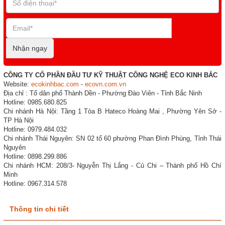
Nhận ngay
CÔNG TY CỔ PHẦN ĐẦU TƯ KỸ THUẬT CÔNG NGHỆ ECO KINH BẮC
Website:
ecokinhbac.com
-
ecovn.com.vn
Địa chỉ : Tổ dân phố Thành Dền - Phường Đào Viên - Tỉnh Bắc Ninh
Hotline: 0985.680.825
Chi nhánh Hà Nội: Tầng 1 Tòa B Hateco Hoàng Mai , Phường Yên Sở -
TP Hà Nội
Hotline: 0979.484.032
Chi nhánh Thái Nguyên: SN 02 tổ 60 phường Phan Đình Phùng, Tỉnh Thái
Nguyên
Hotline: 0898.299.886
Chi nhánh HCM: 208/3- Nguyễn Thị Lắng - Củ Chi – Thành phố Hồ Chí
Minh
Hotline: 0967.314.578
Thông tin chi tiết