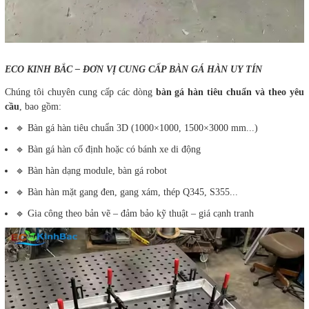
ECO KINH BẮC – ĐƠN VỊ CUNG CẤP BÀN GÁ HÀN UY TÍN
Chúng tôi chuyên cung cấp các dòng
bàn gá hàn tiêu chuẩn và theo yêu
cầu
, bao gồm:
🔹 Bàn gá hàn tiêu chuẩn 3D (1000×1000, 1500×3000 mm...)
🔹 Bàn gá hàn cố định hoặc có bánh xe di động
🔹 Bàn hàn dạng module, bàn gá robot
🔹 Bàn hàn mặt gang đen, gang xám, thép Q345, S355...
🔹 Gia công theo bản vẽ – đảm bảo kỹ thuật – giá cạnh tranh