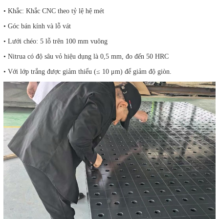
• Khắc: Khắc CNC theo tỷ lệ hệ mét
• Góc bán kính và lỗ vát
• Lưới chéo: 5 lỗ trên 100 mm vuông
• Nitrua có độ sâu vỏ hiệu dụng là 0,5 mm, đo đến 50 HRC
• Với lớp trắng được giảm thiểu (≤ 10 μm) để giảm độ giòn.