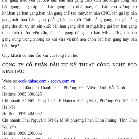
hàn gang theo yêu cầu
,
đặt làm bàn hàn gang theo kích thước
,
gia công bàn
hàn gang
,
cung cấp bàn hàn gang cho nhà máy
,
bàn hàn cho xưởng cơ
khí
,
bàn gá hàn gang
,
bàn hàn gang chế tạo máy
,
bàn hàn CNC
,
bàn gá lắp hàn
gang
,
mặt bàn hàn gang phẳng
,
bàn hàn cố định bằng gang
,
bàn gá bằng
gang,
địa chỉ uy tín sản xuất bàn hàn gang chất lượng,bảng giá bàn hàn gang
theo kích thước yêu cầu,bàn hàn gang dùng cho hàn MIG, TIG,bàn hàn
gang dùng trong xưởng cơ khí vừa và nhỏ,nên chọn bàn hàn gang hay bàn
hàn thép?
Qúy khách có nhu cầu xin vui lòng liên hệ:
CÔNG TY CỔ PHẦN ĐẦU TƯ KỸ THUẬT CÔNG NGHỆ ECO
KINH BẮC
Website:
ecokinhbac.com
-
ecovn.com.vn
Địa chỉ : Tổ dân phố Thành Dền - Phường Đào Viên - Tỉnh Bắc Ninh
Hotline: 0985.680.825
Chi nhánh Hà Nội: Tầng 1 Tòa B Hateco Hoàng Mai , Phường Yên Sở - TP
Hà Nội
Hotline: 0979.484.032
Chi nhánh Thái Nguyên: SN 02 tổ 60 phường Phan Đình Phùng, Tỉnh Thái
Nguyên
Hotline: 0898.299.886