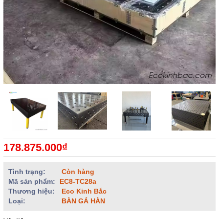
178.875.000₫
Tình trạng:
Còn hàng
Mã sản phẩm:
EC8-TC28a
Thương hiệu:
Eco Kinh Bắc
Loại:
BÀN GÁ HÀN