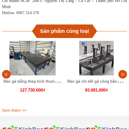
Chi nhánh HCM: 208/3- Nguyễn Thị Lắng - Củ Chi – Thành phố Hồ Chí
Minh
Hotline: 0967.314.578
Sản phẩm cùng loại
B
àn gá bằng thep kích thước 2400x1200 lỗ D28
B
àn gá chi tiết gá công bằng gang, kích thước 2000x1500 lỗ D16
127.730.000₫
93.081.000₫
Xem thêm >>