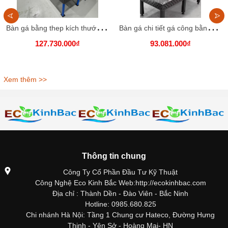
B
àn gá bằng thep kích thước 2400x1200 lỗ D28
B
àn gá chi tiết gá công bằng gang, kích thước 2000x1500 lỗ D16
127.730.000₫
93.081.000₫
Xem thêm >>
Thông tin chung
Công Ty Cổ Phần Đầu Tư Kỹ Thuật
Công Nghệ Eco Kinh Bắc Web:http://ecokinhbac.com
Địa chỉ : Thành Dền - Đào Viên - Bắc Ninh
Hotline: 0985.680.825
Chi nhánh Hà Nội: Tầng 1 Chung cư Hateco, Đường Hưng
Thịnh - Yên Sở - Hoàng Mai- HN