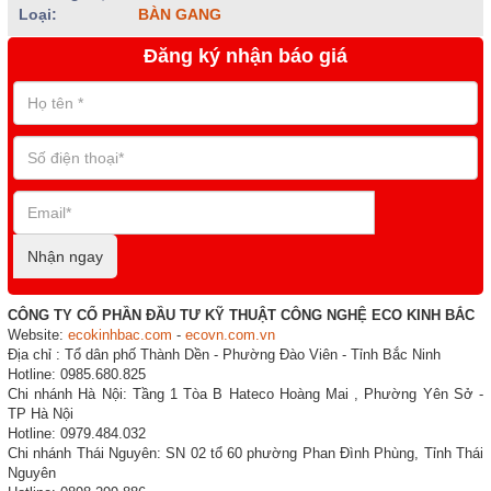
Loại:
BÀN GANG
Đăng ký nhận báo giá
Nhận ngay
CÔNG TY CỔ PHẦN ĐẦU TƯ KỸ THUẬT CÔNG NGHỆ ECO KINH BẮC
Website:
ecokinhbac.com
-
ecovn.com.vn
Địa chỉ : Tổ dân phố Thành Dền - Phường Đào Viên - Tỉnh Bắc Ninh
Hotline: 0985.680.825
Chi nhánh Hà Nội: Tầng 1 Tòa B Hateco Hoàng Mai , Phường Yên Sở -
TP Hà Nội
Hotline: 0979.484.032
Chi nhánh Thái Nguyên: SN 02 tổ 60 phường Phan Đình Phùng, Tỉnh Thái
Nguyên