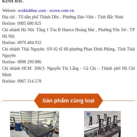
KINH BẮC
Website:
ecokinhbac.com
-
ecovn.com.vn
Địa chỉ : Tổ dân phố Thành Dền - Phường Đào Viên - Tỉnh Bắc Ninh
Hotline: 0985.680.825
Chi nhánh Hà Nội: Tầng 1 Tòa B Hateco Hoàng Mai , Phường Yên Sở - TP
Hà Nội
Hotline: 0979.484.032
Chi nhánh Thái Nguyên: SN 02 tổ 60 phường Phan Đình Phùng, Tỉnh Thái
Nguyên
Hotline: 0898.299.886
Chi nhánh HCM: 208/3- Nguyễn Thị Lắng - Củ Chi – Thành phố Hồ Chí
Minh
Hotline: 0967.314.578
Sản phẩm cùng loại