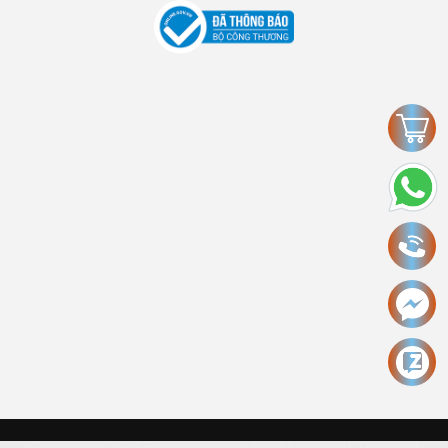
Copyright © 2006 Ecokinhbac.com Alright reversed. Designed