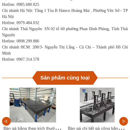
Hotline: 0985.680.825
Chi nhánh Hà Nội: Tầng 1 Tòa B Hateco Hoàng Mai , Phường Yên Sở - TP
Hà Nội
Hotline: 0979.484.032
Chi nhánh Thái Nguyên: SN 02 tổ 60 phường Phan Đình Phùng, Tỉnh Thái
Nguyên
Hotline: 0898.299.886
Chi nhánh HCM: 208/3- Nguyễn Thị Lắng - Củ Chi – Thành phố Hồ Chí
Minh
Hotline: 0967.314.578
Sản phẩm cùng loại
B
àn gá bằng thep kích thước 2400x1200 lỗ D28
B
àn gá chi tiết gá công bằng gang, kích thước 2000x1500 lỗ D16