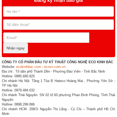
Đăng ký nhận báo giá
Nhận ngay
CÔNG TY CỔ PHẦN ĐẦU TƯ KỸ THUẬT CÔNG NGHỆ ECO KINH BẮC
Website:
ecokinhbac.com
-
ecovn.com.vn
Địa chỉ : Tổ dân phố Thành Dền - Phường Đào Viên - Tỉnh Bắc Ninh
Hotline: 0985.680.825
Chi nhánh Hà Nội: Tầng 1 Tòa B Hateco Hoàng Mai , Phường Yên Sở -
TP Hà Nội
Hotline: 0979.484.032
Chi nhánh Thái Nguyên: SN 02 tổ 60 phường Phan Đình Phùng, Tỉnh Thái
Nguyên
Hotline: 0898.299.886
Chi nhánh HCM: 208/3- Nguyễn Thị Lắng - Củ Chi – Thành phố Hồ Chí
Minh