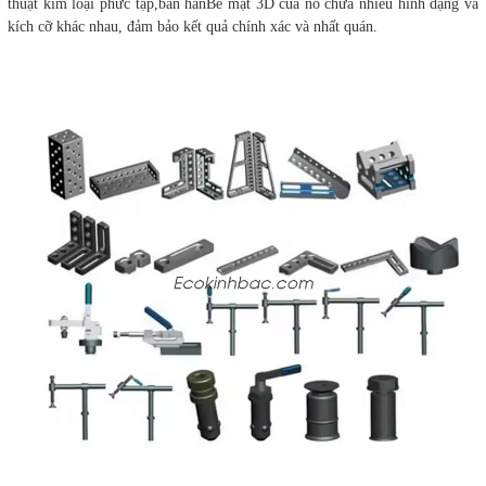
thuật kim loại phức tạp,bàn hànBề mặt 3D của nó chứa nhiều hình dạng và
kích cỡ khác nhau, đảm bảo kết quả chính xác và nhất quán.