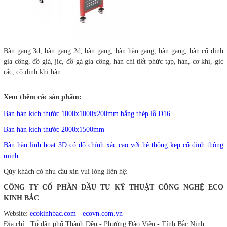
Bàn gang 3d, bàn gang 2d, bàn gang, bàn hàn gang, hàn gang, bàn cố định
gia công, đồ giá, jic, đồ gá gia công, hàn chi tiết phức tạp, hàn, cơ khí, gic
rắc, cố định khi hàn
Xem thêm các sản phẩm:
Bàn hàn kích thước 1000x1000x200mm bằng thép lỗ D16
Bàn hàn kích thước 2000x1500mm
Bàn hàn linh hoạt 3D có độ chính xác cao với hệ thống kẹp cố định thông
minh
Qúy khách có nhu cầu xin vui lòng liên hệ:
CÔNG TY CỔ PHẦN ĐẦU TƯ KỸ THUẬT CÔNG NGHỆ ECO
KINH BẮC
Website:
ecokinhbac.com
-
ecovn.com.vn
Địa chỉ : Tổ dân phố Thành Dền - Phường Đào Viên - Tỉnh Bắc Ninh