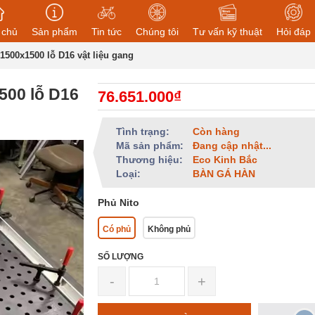
 chủ
Sản phẩm
Tin tức
Chúng tôi
Tư vấn kỹ thuật
Hỏi đáp
1500x1500 lỗ D16 vật liệu gang
500 lỗ D16
76.651.000₫
Tình trạng:
Còn hàng
Mã sản phẩm:
Đang cập nhật...
Thương hiệu:
Eco Kinh Bắc
Loại:
BÀN GÁ HÀN
Phủ Nito
Có phủ
Không phủ
SỐ LƯỢNG
-
+