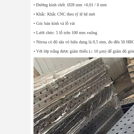
• Đường kính chốt: Ø28 mm +0,01 / 0 mm
• Khắc: Khắc CNC theo tỷ lệ hệ mét
• Góc bán kính và lỗ vát
• Lưới chéo: 5 lỗ trên 100 mm vuông
• Nitrua có độ sâu vỏ hiệu dụng là 0,5 mm, đo đến 50 HR
• Với lớp trắng được giảm thiểu (≤ 10 μm) để giảm độ giò