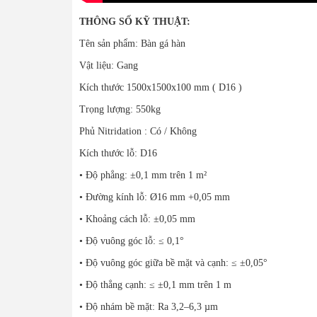
THÔNG SỐ KỸ THUẬT:
Tên sản phẩm: Bàn gá hàn
Vật liệu: Gang
Kích thước 1500x1500x100 mm ( D16 )
Trọng lượng: 550kg
Phủ Nitridation : Có / Không
Kích thước lỗ: D16
• Độ phẳng: ±0,1 mm trên 1 m²
• Đường kính lỗ: Ø16 mm +0,05 mm
• Khoảng cách lỗ: ±0,05 mm
• Độ vuông góc lỗ: ≤ 0,1°
• Độ vuông góc giữa bề mặt và cạnh: ≤ ±0,05°
• Độ thẳng cạnh: ≤ ±0,1 mm trên 1 m
• Độ nhám bề mặt: Ra 3,2–6,3 µm