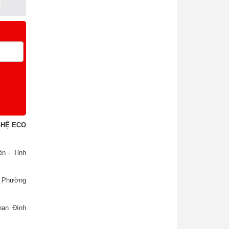
GHỆ ECO
n - Tỉnh
, Phường
han Đình