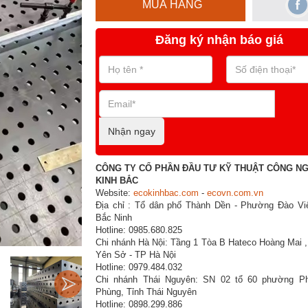
MUA HÀNG
Đăng ký nhận báo giá
Nhận ngay
CÔNG TY CỔ PHẦN ĐẦU TƯ KỸ THUẬT CÔNG N
KINH BẮC
Website:
ecokinhbac.com
-
ecovn.com.vn
Địa chỉ : Tổ dân phố Thành Dền - Phường Đào Viê
Bắc Ninh
Hotline: 0985.680.825
Chi nhánh Hà Nội: Tầng 1 Tòa B Hateco Hoàng Mai 
Yên Sở - TP Hà Nội
Hotline: 0979.484.032
Chi nhánh Thái Nguyên: SN 02 tổ 60 phường P
Phùng, Tỉnh Thái Nguyên
Hotline: 0898.299.886